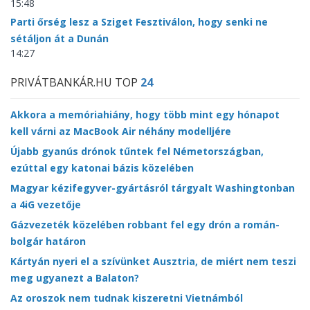
15:48
Parti őrség lesz a Sziget Fesztiválon, hogy senki ne
sétáljon át a Dunán
14:27
PRIVÁTBANKÁR.HU TOP
24
Akkora a memóriahiány, hogy több mint egy hónapot
kell várni az MacBook Air néhány modelljére
Újabb gyanús drónok tűntek fel Németországban,
ezúttal egy katonai bázis közelében
Magyar kézifegyver-gyártásról tárgyalt Washingtonban
a 4iG vezetője
Gázvezeték közelében robbant fel egy drón a román-
bolgár határon
Kártyán nyeri el a szívünket Ausztria, de miért nem teszi
meg ugyanezt a Balaton?
Az oroszok nem tudnak kiszeretni Vietnámból