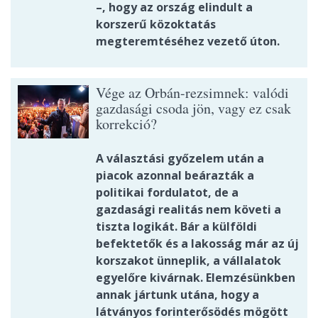
–, hogy az ország elindult a
korszerű közoktatás
megteremtéséhez vezető úton.
Vége az Orbán-rezsimnek: valódi
gazdasági csoda jön, vagy ez csak
korrekció?
A választási győzelem után a
piacok azonnal beárazták a
politikai fordulatot, de a
gazdasági realitás nem követi a
tiszta logikát. Bár a külföldi
befektetők és a lakosság már az új
korszakot ünneplik, a vállalatok
egyelőre kivárnak. Elemzésünkben
annak jártunk utána, hogy a
látványos forinterősödés mögött