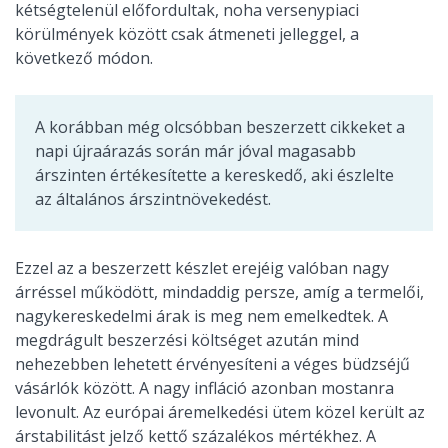
kétségtelenül előfordultak, noha versenypiaci
körülmények között csak átmeneti jelleggel, a
következő módon.
A korábban még olcsóbban beszerzett cikkeket a
napi újraárazás során már jóval magasabb
árszinten értékesítette a kereskedő, aki észlelte
az általános árszintnövekedést.
Ezzel az a beszerzett készlet erejéig valóban nagy
árréssel működött, mindaddig persze, amíg a termelői,
nagykereskedelmi árak is meg nem emelkedtek. A
megdrágult beszerzési költséget azután mind
nehezebben lehetett érvényesíteni a véges büdzséjű
vásárlók között. A nagy infláció azonban mostanra
levonult. Az európai áremelkedési ütem közel került az
árstabilitást jelző kettő százalékos mértékhez. A