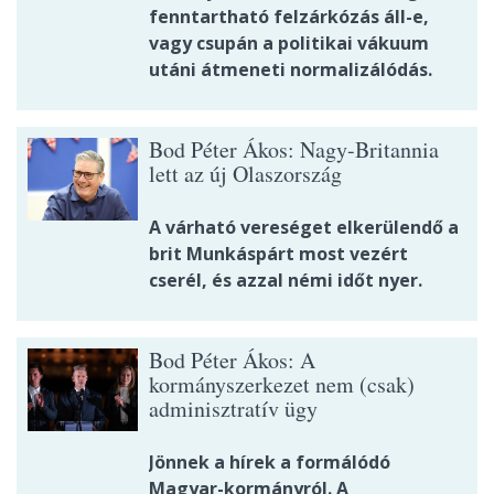
fenntartható felzárkózás áll-e,
vagy csupán a politikai vákuum
utáni átmeneti normalizálódás.
Bod Péter Ákos: Nagy-Britannia
lett az új Olaszország
A várható vereséget elkerülendő a
brit Munkáspárt most vezért
cserél, és azzal némi időt nyer.
Bod Péter Ákos: A
kormányszerkezet nem (csak)
adminisztratív ügy
Jönnek a hírek a formálódó
Magyar-kormányról. A