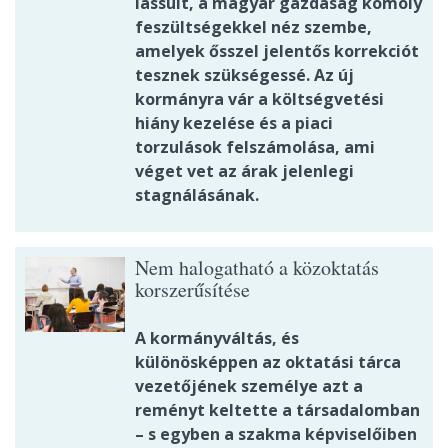
lassult, a magyar gazdaság komoly
feszültségekkel néz szembe,
amelyek ősszel jelentős korrekciót
tesznek szükségessé. Az új
kormányra vár a költségvetési
hiány kezelése és a piaci
torzulások felszámolása, ami
véget vet az árak jelenlegi
stagnálásának.
Nem halogatható a közoktatás
korszerűsítése
A kormányváltás, és
különösképpen az oktatási tárca
vezetőjének személye azt a
reményt keltette a társadalomban
– s egyben a szakma képviselőiben