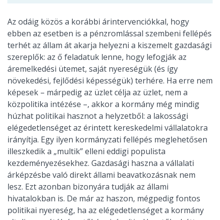
Az odáig közös a korábbi árintervenciókkal, hogy
ebben az esetben is a pénzromlással szembeni fellépés
terhét az állam át akarja helyezni a kiszemelt gazdasági
szereplők: az ő feladatuk lenne, hogy lefogják az
áremelkedési ütemet, saját nyereségük (és így
növekedési, fejlődési képességük) terhére. Ha erre nem
képesek – márpedig az üzlet célja az üzlet, nem a
közpolitika intézése –, akkor a kormány még mindig
húzhat politikai hasznot a helyzetből: a lakossági
elégedetlenséget az érintett kereskedelmi vállalatokra
irányítja. Egy ilyen kormányzati fellépés meglehetősen
illeszkedik a „multik” elleni eddigi populista
kezdeményezésekhez. Gazdasági haszna a vállalati
árképzésbe való direkt állami beavatkozásnak nem
lesz. Ezt azonban bizonyára tudják az állami
hivatalokban is. De már az haszon, mégpedig fontos
politikai nyereség, ha az elégedetlenséget a kormány