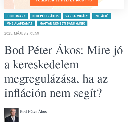
FOGLALJA LE HELYÉT MOST >>
BENCHMARK
BOD PÉTER ÁKOS
VARGA MIHÁLY
INFLÁCIÓ
MNB ALAPKAMAT
MAGYAR NEMZETI BANK (MNB)
2025. MÁJUS 2. 05:59
Bod Péter Ákos: Mire jó
a kereskedelem
megregulázása, ha az
infláción nem segít?
Bod Péter Ákos