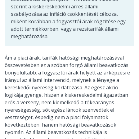
szerint a kiskereskedelmi árrés állami
szabályozása az infláció csökkentését célozza,
miként korábban a fogyasztói árak rögzítése egy
adott termékkörben, vagy a rezsitarifák állami
meghatározása.
Ám a piaci árak, tarifák hatósági meghatározásával
összevetésben ez a szóban forgó állami beavatkozás
bonyolultabb: a fogyasztói árak helyett az árképzésre
irányul az állami intervenció, melynek a lényege a
kereskedői nyereség korlátozása. Az egész akció
logikája gyenge, hiszen a kiskereskedelmi ágazatban
erős a verseny, nem kiemelkedő a tőkearányos
nyereségesség, sőt egész láncok szenvedtek el
veszteséget, éspedig nem a piaci folyamatok
következtében, hanem hatósági beavatkozások
nyomán. Az állami beavatkozás technikája is