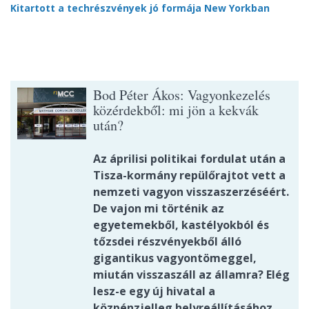
Kitartott a techrészvények jó formája New Yorkban
Bod Péter Ákos: Vagyonkezelés
közérdekből: mi jön a kekvák
után?
Az áprilisi politikai fordulat után a
Tisza-kormány repülőrajtot vett a
nemzeti vagyon visszaszerzéséért.
De vajon mi történik az
egyetemekből, kastélyokból és
tőzsdei részvényekből álló
gigantikus vagyontömeggel,
miután visszaszáll az államra? Elég
lesz-e egy új hivatal a
közpénzjelleg helyreállításához,