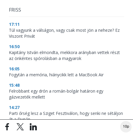
FRISS
17:11
Túl vagyunk a válságon, vagy csak most jön a neheze? Ez
Viszont Privát
16:50
Kapitány István elmondta, mekkora arányban vettek részt
az önkéntes spórolásban a magyarok
16:05
Fogytán a memória, hiánycikk lett a MacBook Air
15:48
Felrobbant egy drón a román-bolgár határon egy
gázvezeték mellett
14:27
Parti őrség lesz a Sziget Fesztiválon, hogy senki ne sétáljon
át a Dunán
10p
13:11