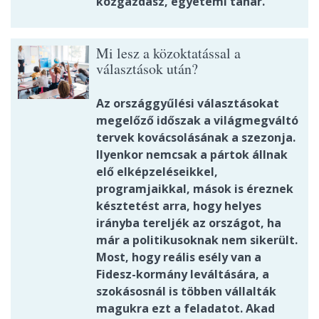
közgazdász, egyetemi tanár.
Mi lesz a közoktatással a
választások után?
Az országgyűlési választásokat
megelőző időszak a világmegváltó
tervek kovácsolásának a szezonja.
Ilyenkor nemcsak a pártok állnak
elő elképzeléseikkel,
programjaikkal, mások is éreznek
késztetést arra, hogy helyes
irányba tereljék az országot, ha
már a politikusoknak nem sikerült.
Most, hogy reális esély van a
Fidesz-kormány leváltására, a
szokásosnál is többen vállalták
magukra ezt a feladatot. Akad