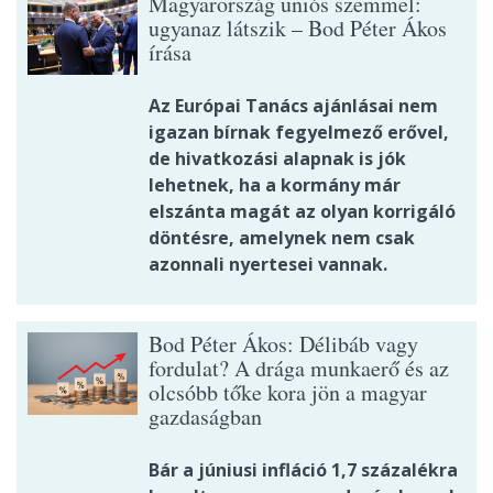
Magyarország uniós szemmel:
ugyanaz látszik – Bod Péter Ákos
írása
Az Európai Tanács ajánlásai nem
igazan bírnak fegyelmező erővel,
de hivatkozási alapnak is jók
lehetnek, ha a kormány már
elszánta magát az olyan korrigáló
döntésre, amelynek nem csak
azonnali nyertesei vannak.
Bod Péter Ákos: Délibáb vagy
fordulat? A drága munkaerő és az
olcsóbb tőke kora jön a magyar
gazdaságban
Bár a júniusi infláció 1,7 százalékra