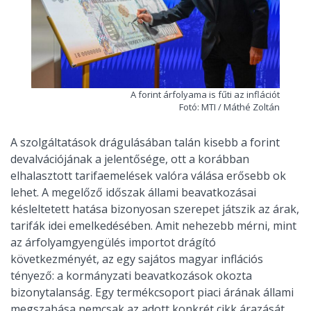
A forint árfolyama is fűti az inflációt
Fotó: MTI / Máthé Zoltán
A szolgáltatások drágulásában talán kisebb a forint
devalvációjának a jelentősége, ott a korábban
elhalasztott tarifaemelések valóra válása erősebb ok
lehet. A megelőző időszak állami beavatkozásai
késleltetett hatása bizonyosan szerepet játszik az árak,
tarifák idei emelkedésében. Amit nehezebb mérni, mint
az árfolyamgyengülés importot drágító
következményét, az egy sajátos magyar inflációs
tényező: a kormányzati beavatkozások okozta
bizonytalanság. Egy termékcsoport piaci árának állami
megszabása nemcsak az adott konkrét cikk árazását