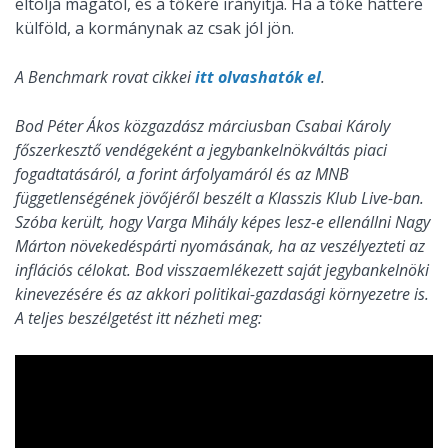
eltolja magától, és a tőkére irányítja. Ha a tőke háttere
külföld, a kormánynak az csak jól jön.
A Benchmark rovat cikkei
itt olvashatók el
.
Bod Péter Ákos közgazdász márciusban Csabai Károly
főszerkesztő vendégeként a jegybankelnökváltás piaci
fogadtatásáról, a forint árfolyamáról és az MNB
függetlenségének jövőjéről beszélt a Klasszis Klub Live-ban.
Szóba került, hogy Varga Mihály képes lesz-e ellenállni Nagy
Márton növekedéspárti nyomásának, ha az veszélyezteti az
inflációs célokat. Bod visszaemlékezett saját jegybankelnöki
kinevezésére és az akkori politikai-gazdasági környezetre is.
A teljes beszélgetést itt nézheti meg: