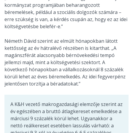
kormányzat programjában beharangozott
béremelések, például a szociális dolgozók számára –
erre szükség is van, a kérdés csupán az, hogy ez az idei
költségvetésbe belefér-e.”
Németh Dávid szerint az elmúlt hónapokban látott
kettősség az év hátralévő részében is kitarthat. „A
magánszférát alacsonyabb bérnövekedési tempó
jellemzi majd, mint a költségvetési szektort. A
következő hónapokban a vállalkozásoknál 8 százalék
körüli lehet az éves béremelkedés. Az idei fegyverpénz
jelentősen torzítja a béradatokat.”
A K&H vezető makrogazdasági elemzője szerint az
év egészében a bruttó átlagkereset emelkedése a
márciusi 9 százalék körül lehet. Ugyanakkor a
nettó reálkereset esetében lassulás várható: a
márciusi 9,3-ról az év végére 6-6,5 százalékos