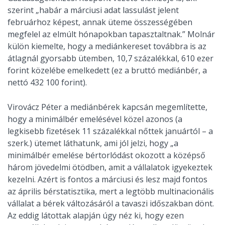
szerint „habár a márciusi adat lassulást jelent
februárhoz képest, annak üteme összességében
megfelel az elmúlt hónapokban tapasztaltnak.” Molnár
külön kiemelte, hogy a mediánkereset továbbra is az
átlagnál gyorsabb ütemben, 10,7 százalékkal, 610 ezer
forint közelébe emelkedett (ez a bruttó mediánbér, a
nettó 432 100 forint).
Virovácz Péter a mediánbérek kapcsán megemlítette,
hogy a minimálbér emelésével közel azonos (a
legkisebb fizetések 11 százalékkal nőttek januártól – a
szerk.) ütemet láthatunk, ami jól jelzi, hogy „a
minimálbér emelése bértorlódást okozott a középső
három jövedelmi ötödben, amit a vállalatok igyekeztek
kezelni. Azért is fontos a márciusi és lesz majd fontos
az április bérstatisztika, mert a legtöbb multinacionális
vállalat a bérek változásáról a tavaszi időszakban dönt.
Az eddig látottak alapján úgy néz ki, hogy ezen