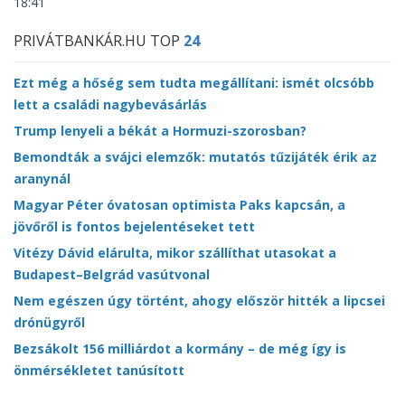
18:41
PRIVÁTBANKÁR.HU TOP
24
Ezt még a hőség sem tudta megállítani: ismét olcsóbb
lett a családi nagybevásárlás
Trump lenyeli a békát a Hormuzi-szorosban?
Bemondták a svájci elemzők: mutatós tűzijáték érik az
aranynál
Magyar Péter óvatosan optimista Paks kapcsán, a
jövőről is fontos bejelentéseket tett
Vitézy Dávid elárulta, mikor szállíthat utasokat a
Budapest–Belgrád vasútvonal
Nem egészen úgy történt, ahogy először hitték a lipcsei
drónügyről
Bezsákolt 156 milliárdot a kormány – de még így is
önmérsékletet tanúsított