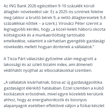
Az ING Bank 2026 egészében 9-10 százalék körüli
átlagbér-növekedést vár. Ez a 2025-ös szintnek felelne
meg (akkor a bruttó bérek 9, a nettó átlagkeresetek 9,4
százalékkal nőttek – a szerk.). Virovácz Péter szerint a
legnagyobb kérdés, hogy „a közel-keleti háború okozta
költségsokk és a munkaerőöltség tartósabb
emelkedése, valamint a várhatóan gyengébb gazdasági
növekedés mellett hogyan döntenek a vállalatok.”
A Tisza Párt választási győzelme után megugrott a
lakossági és az üzleti bizalmi index, ami átmeneti
védőhálót nyújthat az elbocsátásokkal szemben.
„A vállalatok kivárhatnak, bízva az új gazdaságpolitika
gazdaságot élénkítő hatásában. Ezzel szemben a külső
kockázatok erősödnek, mivel egyre közelebb kerülünk
ahhoz, hogy az energiahordozók és bizonyos
alapanyagok esetében effektívvé váljon a fizikai készlet