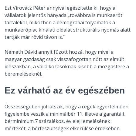
Ezt Virovácz Péter annyival egészítette ki, hogy a
vállalatok jelentős hányada „továbbra is munkaerőt
tartalékol, miközben a demográfiai folyamatok a
munkaerőpiac kínálati oldalát strukturális nyomás alatt
tartják már rövid távon is.”
Németh Dávid annyit fűzött hozzá, hogy mivel a
magyar gazdaság csak visszafogottan nőtt az elmúlt
időszakban, a vállalkozásoknak kisebb a mozgástere a
béremeléseknél.
Ez várható az év egészében
Összességében jól látszik, hogy a cégek egyértelműen
figyelembe veszik a minimálbér 11, illetve a garantált
bérminimum 7 százalékos, év eleji emelésének
mértékét, a bérfeszültségek elkerülése érdekében.