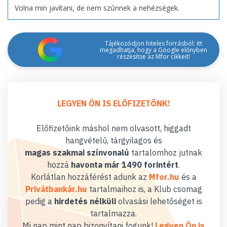
Volna min javítani, de nem szűnnek a nehézségek.
Tájékozódjon hiteles forrásból: itt
megadhatja, hogy a Google előnyben
részesítse az Mfor cikkeit!
LEGYEN ÖN IS ELŐFIZETŐNK!
Előfizetőink máshol nem olvasott, higgadt
hangvételű, tárgyilagos és
magas szakmai színvonalú
tartalomhoz jutnak
hozzá
havonta már 1490 forintért
.
Korlátlan hozzáférést adunk az
Mfor.hu
és a
Privátbankár.hu
tartalmaihoz is, a Klub csomag
pedig a
hirdetés nélküli
olvasási lehetőséget is
tartalmazza.
Mi nap mint nap bizonyítani fogunk!
Legyen Ön is