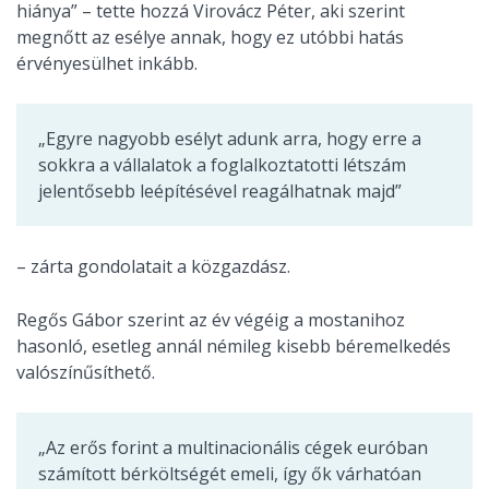
hiánya” – tette hozzá Virovácz Péter, aki szerint
megnőtt az esélye annak, hogy ez utóbbi hatás
érvényesülhet inkább.
„Egyre nagyobb esélyt adunk arra, hogy erre a
sokkra a vállalatok a foglalkoztatotti létszám
jelentősebb leépítésével reagálhatnak majd”
– zárta gondolatait a közgazdász.
Regős Gábor szerint az év végéig a mostanihoz
hasonló, esetleg annál némileg kisebb béremelkedés
valószínűsíthető.
„Az erős forint a multinacionális cégek euróban
számított bérköltségét emeli, így ők várhatóan