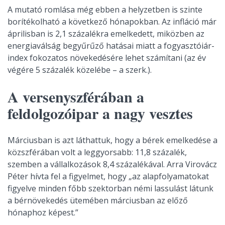
A mutató romlása még ebben a helyzetben is szinte
borítékolható a következő hónapokban. Az infláció már
áprilisban is 2,1 százalékra emelkedett, miközben az
energiaválság begyűrűző hatásai miatt a fogyasztóiár-
index fokozatos növekedésére lehet számítani (az év
végére 5 százalék közelébe – a szerk.).
A versenyszférában a
feldolgozóipar a nagy vesztes
Márciusban is azt láthattuk, hogy a bérek emelkedése a
közszférában volt a leggyorsabb: 11,8 százalék,
szemben a vállalkozások 8,4 százalékával. Arra Virovácz
Péter hívta fel a figyelmet, hogy „az alapfolyamatokat
figyelve minden főbb szektorban némi lassulást látunk
a bérnövekedés ütemében márciusban az előző
hónaphoz képest.”