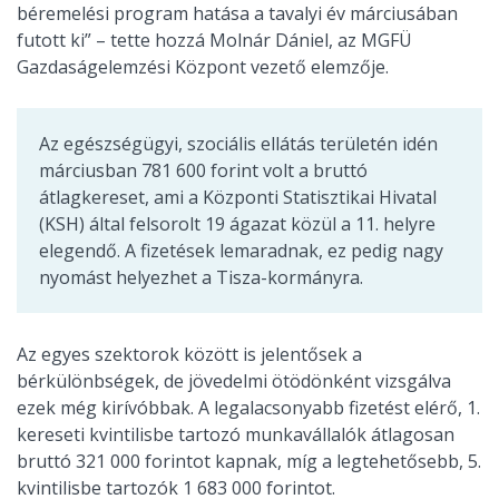
béremelési program hatása a tavalyi év márciusában
futott ki” – tette hozzá Molnár Dániel, az MGFÜ
Gazdaságelemzési Központ vezető elemzője.
Az egészségügyi, szociális ellátás területén idén
márciusban 781 600 forint volt a bruttó
átlagkereset, ami a Központi Statisztikai Hivatal
(KSH) által felsorolt 19 ágazat közül a 11. helyre
elegendő. A fizetések lemaradnak, ez pedig nagy
nyomást helyezhet a Tisza-kormányra.
Az egyes szektorok között is jelentősek a
bérkülönbségek, de jövedelmi ötödönként vizsgálva
ezek még kirívóbbak. A legalacsonyabb fizetést elérő, 1.
kereseti kvintilisbe tartozó munkavállalók átlagosan
bruttó 321 000 forintot kapnak, míg a legtehetősebb, 5.
kvintilisbe tartozók 1 683 000 forintot.