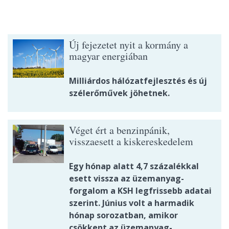
Új fejezetet nyit a kormány a
magyar energiában
Milliárdos hálózatfejlesztés és új
szélerőművek jöhetnek.
Véget ért a benzinpánik,
visszaesett a kiskereskedelem
Egy hónap alatt 4,7 százalékkal
esett vissza az üzemanyag-
forgalom a KSH legfrissebb adatai
szerint. Június volt a harmadik
hónap sorozatban, amikor
csökkent az üzemanyag-