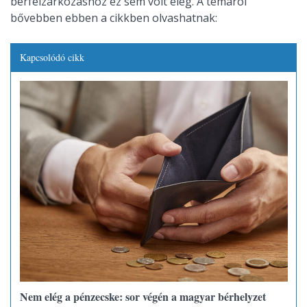
bérfelzárkózáshoz ez sem volt elég. A témáról
bővebben ebben a cikkben olvashatnak:
Kapcsolódó cikk
Nem elég a pénzecske: sor végén a magyar bérhelyzet