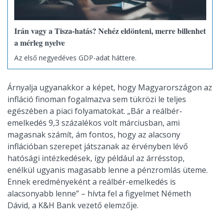
Irán vagy a Tisza-hatás? Nehéz eldönteni, merre billenhet
a mérleg nyelve
Az első negyedéves GDP-adat háttere.
Árnyalja ugyanakkor a képet, hogy Magyarországon az
infláció finoman fogalmazva sem tükrözi le teljes
egészében a piaci folyamatokat. „Bár a reálbér-
emelkedés 9,3 százalékos volt márciusban, ami
magasnak számít, ám fontos, hogy az alacsony
inflációban szerepet játszanak az érvényben lévő
hatósági intézkedések, így például az árrésstop,
enélkül ugyanis magasabb lenne a pénzromlás üteme.
Ennek eredményeként a reálbér-emelkedés is
alacsonyabb lenne” – hívta fel a figyelmet Németh
Dávid, a K&H Bank vezető elemzője.