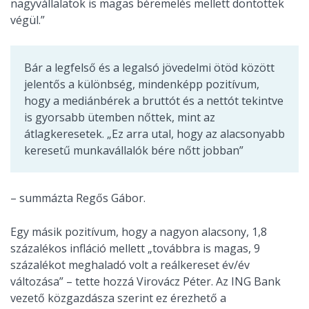
nagyvállalatok is magas béremelés mellett döntöttek
végül.”
Bár a legfelső és a legalsó jövedelmi ötöd között
jelentős a különbség, mindenképp pozitívum,
hogy a mediánbérek a bruttót és a nettót tekintve
is gyorsabb ütemben nőttek, mint az
átlagkeresetek. „Ez arra utal, hogy az alacsonyabb
keresetű munkavállalók bére nőtt jobban”
– summázta Regős Gábor.
Egy másik pozitívum, hogy a nagyon alacsony, 1,8
százalékos infláció mellett „továbbra is magas, 9
százalékot meghaladó volt a reálkereset év/év
változása” – tette hozzá Virovácz Péter. Az ING Bank
vezető közgazdásza szerint ez érezhető a