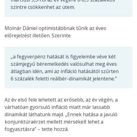
szintre csökkenhet az ütem.
Molnár Dániel optimistábbnak tűnik az éves
előrejelzést illetően. Szerinte
„a fegyverpénz hatását is figyelembe véve két
számjegyű béremelkedés valósulhat meg éves
átlagban idén, ami az infláció hatásától szűrten
6 százalék feletti reálbér-dinamikát jelentene.”
Az év első fele lehetett az erősebb, az év végén, a
várhatóan gyorsuló infláció miatt már lassabb
dinamikát láthatunk majd. „Ennek hatása a javuló
konjunktúraérzet mellett mérsékelt lehet a
fogyasztásra” – tette hozzá.