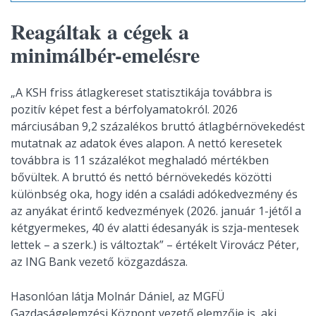
Reagáltak a cégek a
minimálbér-emelésre
„A KSH friss átlagkereset statisztikája továbbra is
pozitív képet fest a bérfolyamatokról. 2026
márciusában 9,2 százalékos bruttó átlagbérnövekedést
mutatnak az adatok éves alapon. A nettó keresetek
továbbra is 11 százalékot meghaladó mértékben
bővültek. A bruttó és nettó bérnövekedés közötti
különbség oka, hogy idén a családi adókedvezmény és
az anyákat érintő kedvezmények (2026. január 1-jétől a
kétgyermekes, 40 év alatti édesanyák is szja-mentesek
lettek – a szerk.) is változtak” – értékelt Virovácz Péter,
az ING Bank vezető közgazdásza.
Hasonlóan látja Molnár Dániel, az MGFÜ
Gazdaságelemzési Központ vezető elemzője is, aki