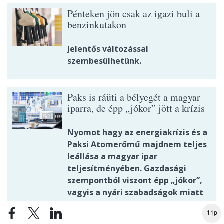
Pénteken jön csak az igazi buli a
benzinkutakon
Jelentős változással
szembesülhetünk.
Paks is ráüti a bélyegét a magyar
iparra, de épp „jókor” jött a krízis
Nyomot hagy az energiakrízis és a
Paksi Atomerőmű majdnem teljes
leállása a magyar ipar
teljesítményében. Gazdasági
szempontból viszont épp „jókor”,
vagyis a nyári szabadságok miatt
eleve csökkentett termelés idején
11p
ütött be a krach, így a hatás