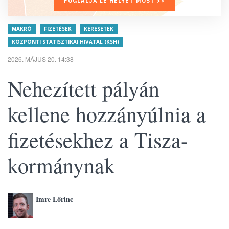
FOGLALJA LE HELYÉT MOST >>
MAKRÓ
FIZETÉSEK
KERESETEK
KÖZPONTI STATISZTIKAI HIVATAL (KSH)
2026. MÁJUS 20. 14:38
Nehezített pályán
kellene hozzányúlnia a
fizetésekhez a Tisza-
kormánynak
Imre Lőrinc