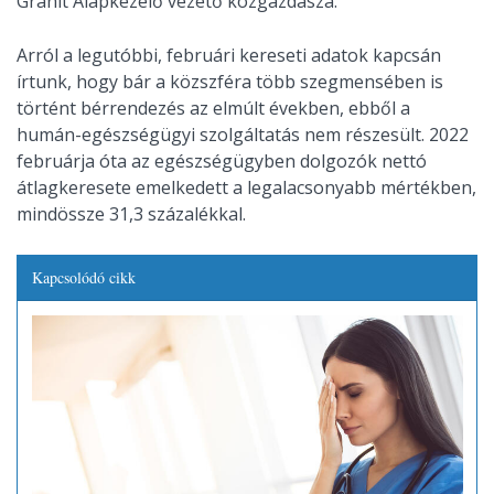
Gránit Alapkezelő vezető közgazdásza.
Arról a legutóbbi, februári kereseti adatok kapcsán
írtunk, hogy bár a közszféra több szegmensében is
történt bérrendezés az elmúlt években, ebből a
humán-egészségügyi szolgáltatás nem részesült. 2022
februárja óta az egészségügyben dolgozók nettó
átlagkeresete emelkedett a legalacsonyabb mértékben,
mindössze 31,3 százalékkal.
Kapcsolódó cikk