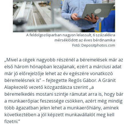
A feldolgozóiparban nagyon lelassult, 6 százalékra
mérséklődött az éves bérdinamika
Fotó: Depositphotos.com
„Mivel a cégek nagyobb részénél a béremelések már az
első három hónapban lezajlanak, ezért a márciusi adat
már jó előrejelzője lehet az év egészére vonatkozó
béremelésnek is” – fejtegette Regős Gábor. A Gránit
Alapkezelő vezető közgazdásza szerint „a
béremelkedés mostani szintje rámutat arra is, hogy bár
a munkaerőpiac feszessége csökken, azért még mindig
több ágazatban jelen lehet a munkaerőhiány, aminek
következtében a jól képzett munkavállalót meg kell
fizetni.”