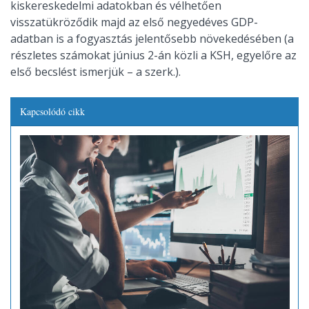
kiskereskedelmi adatokban és vélhetően
visszatükröződik majd az első negyedéves GDP-
adatban is a fogyasztás jelentősebb növekedésében (a
részletes számokat június 2-án közli a KSH, egyelőre az
első becslést ismerjük – a szerk.).
Kapcsolódó cikk