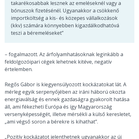
takarékosabbak lesznek az emeléseknél vagy a
bónuszok fizetésénél. Ugyanakkor a csökkenő
importköltség a kis- és közepes vállalkozások
(kkv) számára könnyebben kigazdálkodhatóvá
teszi a béremeléseket”
– fogalmazott. Az árfolyamhatásoknak leginkább a
feldolgozóipari cégek lehetnek kitéve, negatív
értelemben.
Regős Gábor is kiegyensúlyozott kockázatokat lát. A
mérleg egyik serpenyőjében az iráni háború okozta
energiaválság és ennek gazdaságra gyakorolt hatása
áll, ami fékezheti Európa és így Magyarország
versenyképességét, illetve mérsékli a külső keresletet,
„ami végső soron a bérekre is kihathat”.
„Pozitív kockázatot jelenthetnek ugyanakkor az új