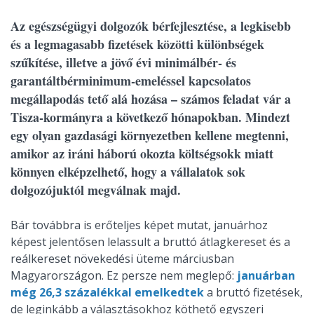
Az egészségügyi dolgozók bérfejlesztése, a legkisebb
és a legmagasabb fizetések közötti különbségek
szűkítése, illetve a jövő évi minimálbér- és
garantáltbérminimum-emeléssel kapcsolatos
megállapodás tető alá hozása – számos feladat vár a
Tisza-kormányra a következő hónapokban. Mindezt
egy olyan gazdasági környezetben kellene megtenni,
amikor az iráni háború okozta költségsokk miatt
könnyen elképzelhető, hogy a vállalatok sok
dolgozójuktól megválnak majd.
Bár továbbra is erőteljes képet mutat, januárhoz
képest jelentősen lelassult a bruttó átlagkereset és a
reálkereset növekedési üteme márciusban
Magyarországon. Ez persze nem meglepő:
januárban
még 26,3 százalékkal emelkedtek
a bruttó fizetések,
de leginkább a választásokhoz köthető egyszeri