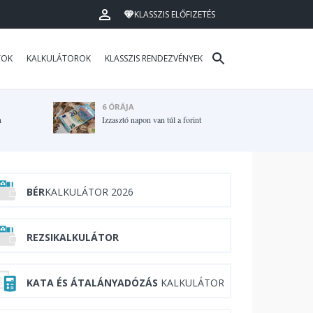
KLASSZIS ELŐFIZETÉS
TOK
KALKULÁTOROK
KLASSZIS RENDEZVÉNYEK
6 ÓRÁJA
n
Izzasztó napon van túl a forint
BÉR
KALKULÁTOR 2026
REZSIKALKULÁTOR
KATA ÉS ÁTALÁNYADÓZÁS
KALKULÁTOR