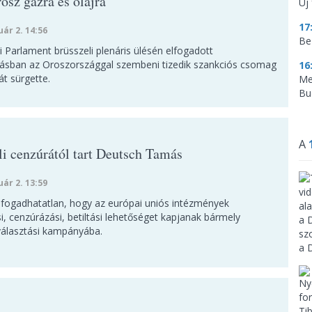
osz gázra és olajra
Új 
17
uár 2. 14:56
Be
 Parlament brüsszeli plenáris ülésén elfogadott
alásban az Oroszországgal szembeni tizedik szankciós csomag
16
t sürgette.
Me
Bu
A
li cenzúrától tart Deutsch Tamás
uár 2. 13:59
elfogadhatatlan, hogy az európai uniós intézmények
i, cenzúrázási, betiltási lehetőséget kapjanak bármely
választási kampányába.