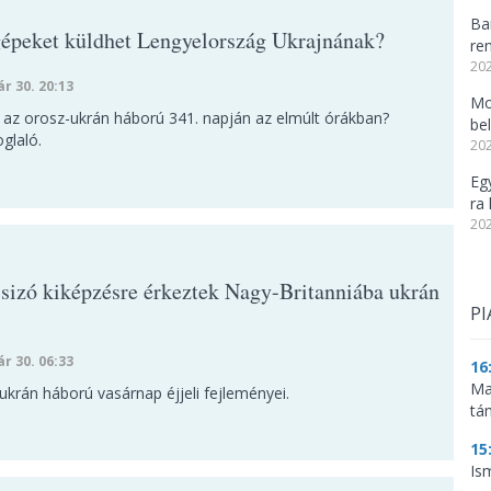
Ba
épeket küldhet Lengyelország Ukrajnának?
re
202
ár 30. 20:13
Mo
t az orosz-ukrán háború 341. napján az elmúlt órákban?
be
glaló.
202
Eg
ra 
202
sizó kiképzésre érkeztek Nagy-Britanniába ukrán
PI
ár 30. 06:33
16
Ma
krán háború vasárnap éjjeli fejleményei.
tá
15
Is