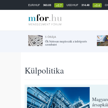
EUR/HUF
USD/HUF
C
363.03
314.48
+0.7
+0.4
5 ÓRÁJA
Ők biztosan megússzák a ledolgozós
szombatot
Külpolitika
Magyaro
ársapká