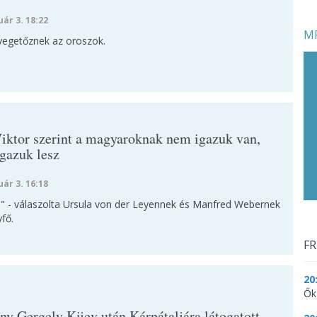
uár 3. 18:22
MF
yegetőznek az oroszok.
iktor szerint a magyaroknak nem igazuk van,
gazuk lesz
uár 3. 16:18
!" - válaszolta Ursula von der Leyennek és Manfred Webernek
yfő.
FR
20
Ők
ny Gergely Kijev után Kárpátaljára látogatott