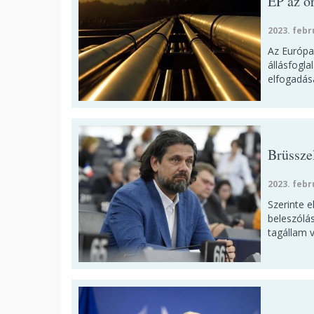
EP az or
2023. febr
Az Európai
állásfogl
elfogadásá
Brüssze
2023. febr
Szerinte 
beleszólás
tagállam 