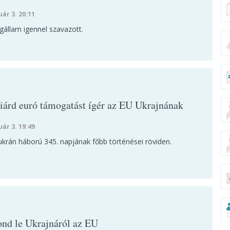
uár 3. 20:11
gállam igennel szavazott.
iárd euró támogatást ígér az EU Ukrajnának
uár 3. 19:49
ukrán háború 345. napjának főbb történései röviden.
d le Ukrajnáról az EU