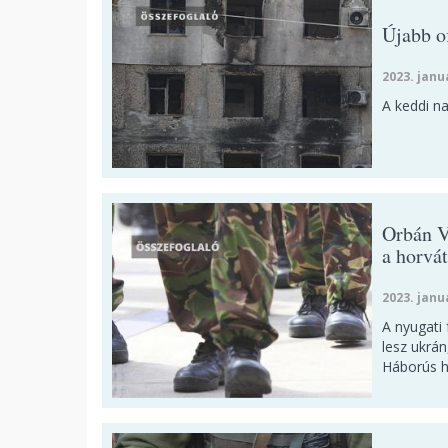
Újabb o
2023. janu
A keddi n
Orbán V
a horvát
2023. janu
A nyugati
lesz ukrá
Háborús h