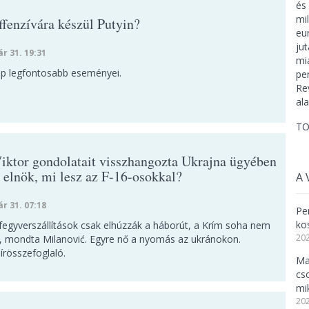
ffenzívára készül Putyin?
ár 31. 19:31
ap legfontosabb eseményei.
TO
iktor gondolatait visszhangozta Ukrajna ügyében
 elnök, mi lesz az F-16-osokkal?
A 
ár 31. 07:18
Per
ko
 fegyverszállítások csak elhúzzák a háborút, a Krím soha nem
202
n, mondta Milanović. Egyre nő a nyomás az ukránokon.
írösszefoglaló.
Ma
cs
mi
202