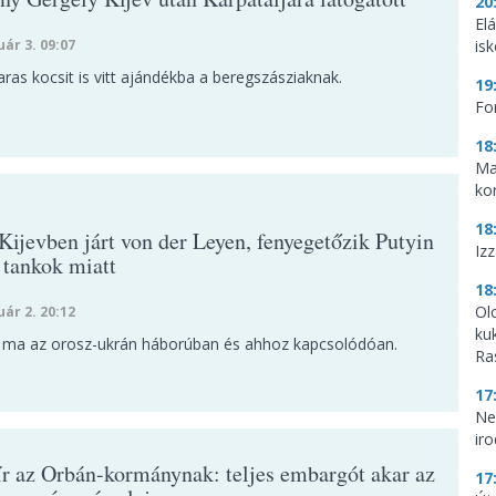
20
El
uár 3. 09:07
is
as kocsit is vitt ajándékba a beregszásziaknak.
19
Fo
18
Ma
ko
18
Kijevben járt von der Leyen, fenyegetőzik Putyin
Iz
 tankok miatt
18
Ol
uár 2. 20:12
ku
t ma az orosz-ukrán háborúban és ahhoz kapcsolódóan.
Ra
17
Ne
ir
ír az Orbán-kormánynak: teljes embargót akar az
17