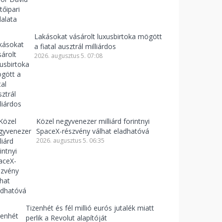
Lakásokat vásárolt luxusbirtoka mögött
a fiatal ausztrál milliárdos
2026. augusztus 5. 07:08
Közel negyvenezer milliárd forintnyi
SpaceX-részvény válhat eladhatóvá
2026. augusztus 5. 06:35
Tizenhét és fél millió eurós jutalék miatt
perlik a Revolut alapítóját