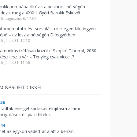
rokk pompába öltözik a belváros: hétvégén
ndezik meg a XXXIII. Győri Barokk Esküvőt
6. augusztus 6. 17:09
torbemutató és -sorsolás, rocklegendák, ingyen
lépő – ez lesz a hétvégén Diósgyőrben
6. július 31. 12:10
y munkás tréfásan közölte Szopkó Tiborral, 2030-
kész lesz a vár – Tényleg csak viccelt?
6. július 31. 11:56
AC&PROFIT CIKKEI
:56
radtak energetikai lakásfelújításra állami
mogatások és piaci hitelek
:44
mét az egykori védett ár alatt a benzin