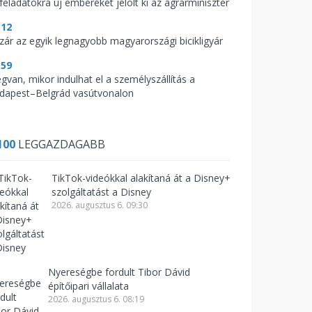
feladatokra új embereket jelölt ki az agrárminiszter
:12
zár az egyik legnagyobb magyarországi bicikligyár
:59
gvan, mikor indulhat el a személyszállítás a
dapest–Belgrád vasútvonalon
100
LEGGAZDAGABB
TikTok-videókkal alakítaná át a Disney+
szolgáltatást a Disney
2026. augusztus 6. 09:30
Nyereségbe fordult Tibor Dávid
építőipari vállalata
2026. augusztus 6. 08:19