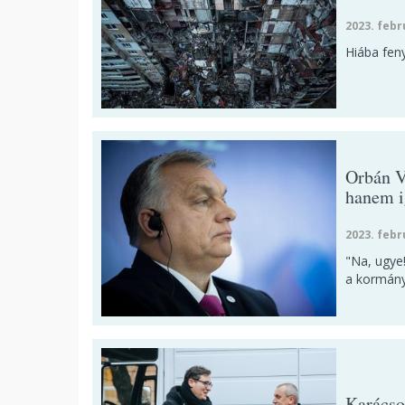
2023. febr
Hiába fen
Orbán V
hanem i
2023. febr
"Na, ugye
a kormán
Karácso