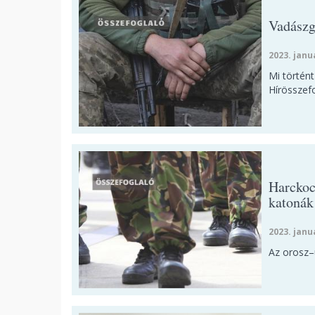
Vadászg
2023. janu
Mi történ
Hírösszefo
Harckoc
katonák
2023. janu
Az orosz–u