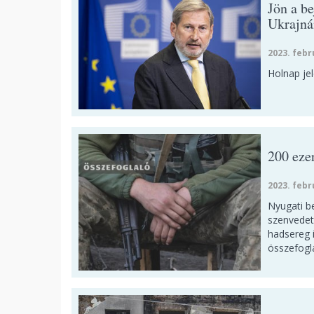
Jön a be
Ukrajná
2023. febr
Holnap jel
200 eze
2023. febr
Nyugati b
szenvedet
hadsereg i
összefogl