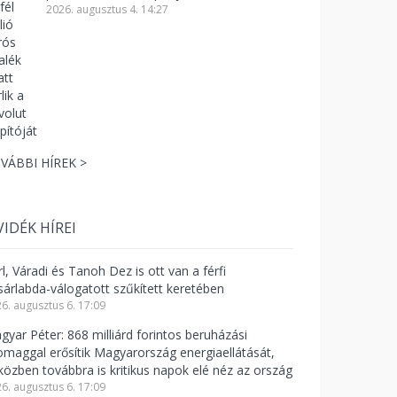
2026. augusztus 4. 14:27
VÁBBI HÍREK >
VIDÉK HÍREI
l, Váradi és Tanoh Dez is ott van a férfi
sárlabda-válogatott szűkített keretében
6. augusztus 6. 17:09
gyar Péter: 868 milliárd forintos beruházási
omaggal erősítik Magyarország energiaellátását,
közben továbbra is kritikus napok elé néz az ország
6. augusztus 6. 17:09