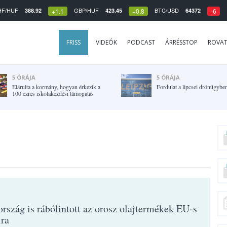
HF/HUF
GBP/HUF
BTC/USD
388.92
423.45
64372
+1.1
+0.8
-6
FRISS
VIDEÓK
PODCAST
ÁRRÉSSTOP
ROVA
5 ÓRÁJA
5 ÓRÁJA
Elárulta a kormány, hogyan érkezik a
Fordulat a lipcsei drónügybe
100 ezres iskolakezdési támogatás
rszág is rábólintott az orosz olajtermékek EU-s
ira