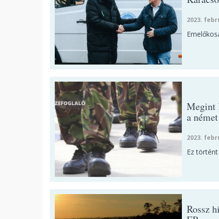
2023. febr
Emelőkosar
Megint 
a német
2023. febr
Ez történ
Rossz h