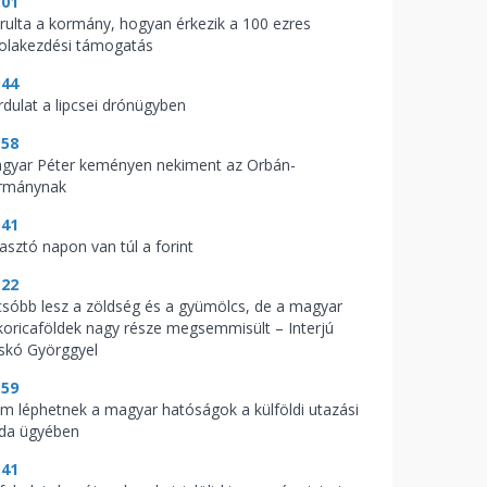
:01
árulta a kormány, hogyan érkezik a 100 ezres
kolakezdési támogatás
:44
rdulat a lipcsei drónügyben
:58
gyar Péter keményen nekiment az Orbán-
rmánynak
:41
zasztó napon van túl a forint
:22
csóbb lesz a zöldség és a gyümölcs, de a magyar
koricaföldek nagy része megsemmisült – Interjú
skó Györggyel
:59
m léphetnek a magyar hatóságok a külföldi utazási
oda ügyében
:41