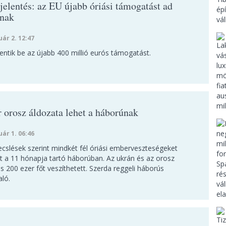
jelentés: az EU újabb óriási támogatást ad
nak
uár 2. 12:47
entik be az újabb 400 millió eurós támogatást.
r orosz áldozata lehet a háborúnak
uár 1. 06:46
ecslések szerint mindkét fél óriási emberveszteségeket
t a 11 hónapja tartó háborúban. Az ukrán és az orosz
s 200 ezer főt veszíthetett. Szerda reggeli háborús
aló.