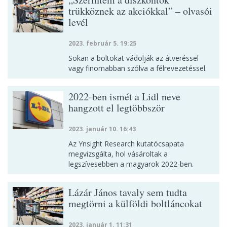
trükköznek az akciókkal” – olvasói
levél
2023. február 5. 19:25
Sokan a boltokat vádolják az átveréssel
vagy finomabban szólva a félrevezetéssel.
2022-ben ismét a Lidl neve
hangzott el legtöbbször
2023. január 10. 16:43
Az Ynsight Research kutatócsapata
megvizsgálta, hol vásároltak a
legszívesebben a magyarok 2022-ben.
Lázár János tavaly sem tudta
megtörni a külföldi boltláncokat
2023. január 1. 11:31