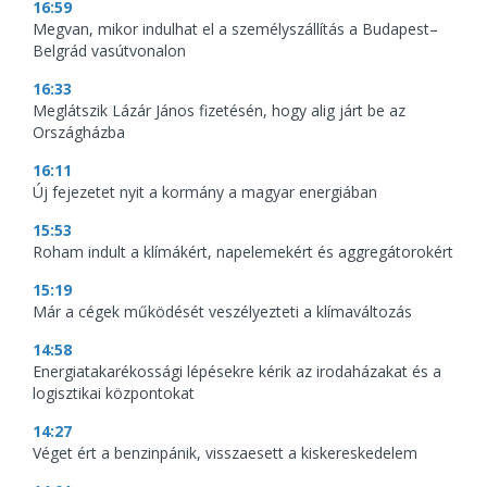
16:59
Megvan, mikor indulhat el a személyszállítás a Budapest–
Belgrád vasútvonalon
16:33
Meglátszik Lázár János fizetésén, hogy alig járt be az
Országházba
16:11
Új fejezetet nyit a kormány a magyar energiában
15:53
Roham indult a klímákért, napelemekért és aggregátorokért
15:19
Már a cégek működését veszélyezteti a klímaváltozás
14:58
Energiatakarékossági lépésekre kérik az irodaházakat és a
logisztikai központokat
14:27
Véget ért a benzinpánik, visszaesett a kiskereskedelem