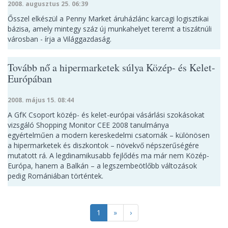
2008. augusztus 25. 06:39
Ősszel elkészül a Penny Market áruházlánc karcagi logisztikai
bázisa, amely mintegy száz új munkahelyet teremt a tiszátnúli
városban - írja a Világgazdaság.
Tovább nő a hipermarketek súlya Közép- és Kelet-
Európában
2008. május 15. 08:44
A GfK Csoport közép- és kelet-európai vásárlási szokásokat
vizsgáló Shopping Monitor CEE 2008 tanulmánya
egyértelműen a modern kereskedelmi csatornák – különösen
a hipermarketek és diszkontok – növekvő népszerűségére
mutatott rá. A legdinamikusabb fejlődés ma már nem Közép-
Európa, hanem a Balkán – a legszembeötlőbb változások
pedig Romániában történtek.
1
»
›