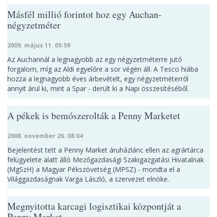
Másfél millió forintot hoz egy Auchan-
négyzetméter
2009. május 11. 05:59
Az Auchannál a legnagyobb az egy négyzetméterre jutó
forgalom, míg az Aldi egyelőre a sor végén áll. A Tesco hiába
hozza a legnagyobb éves árbevételt, egy négyzetméterről
annyit árul ki, mint a Spar - derült ki a Napi összesítéséből.
A pékek is bemószerolták a Penny Marketet
2008. november 26. 08:04
Bejelentést tett a Penny Market áruházlánc ellen az agrártárca
felügyelete alatt álló Mezőgazdasági Szakigazgatási Hivatalnak
(MgSzH) a Magyar Pékszövetség (MPSZ) - mondta el a
Világgazdaságnak Varga László, a szervezet elnöke.
Megnyitotta karcagi logisztikai központját a
Penny Market