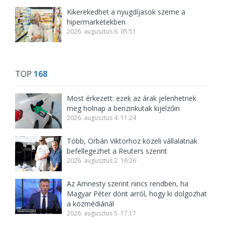
Kikerekedhet a nyugdíjasok szeme a
hipermarketekben
2026. augusztus 6. 05:51
TOP
168
Most érkezett: ezek az árak jelenhetnek
meg holnap a benzinkutak kijelzőin
2026. augusztus 4. 11:24
Több, Orbán Viktorhoz közeli vállalatnak
befellegezhet a Reuters szerint
2026. augusztus 2. 16:26
Az Amnesty szerint nincs rendben, ha
Magyar Péter dönt arról, hogy ki dolgozhat
a közmédiánál
2026. augusztus 5. 17:17