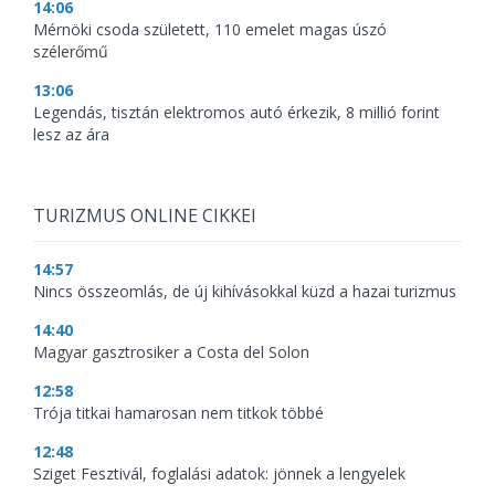
14:06
Mérnöki csoda született, 110 emelet magas úszó
szélerőmű
13:06
Legendás, tisztán elektromos autó érkezik, 8 millió forint
lesz az ára
TURIZMUS ONLINE CIKKEI
14:57
Nincs összeomlás, de új kihívásokkal küzd a hazai turizmus
14:40
Magyar gasztrosiker a Costa del Solon
12:58
Trója titkai hamarosan nem titkok többé
12:48
Sziget Fesztivál, foglalási adatok: jönnek a lengyelek