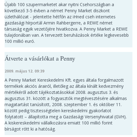
Újabb 100 szupermarketet akar nyitni Csehországban a
következő 3-5 évben a német Penny Market diszkont
üzlethálózat - jelentette hétfőn az iHned cseh internetes
gazdasági hírportál Armin Rahbergerre, a REWE német
társaság egyik vezetőjére hivatkozva. A Penny Market a REWE
tulajdonában van. A tervezett beruházások értéke legkevesebb
100 millió euró.
Átverte a vásárlókat a Penny
2009. május 12. 09:39
A Penny Market Kereskedelmi Kft. egyes általa forgalmazott
termékek akciós árairól, illetőleg az általa kínált kedvezmény
mértékéről adott tájékoztatásokkal 2008. augusztus 3. és
augusztus 31. között a fogyasztók megtévesztésére alkalmas
magatartást tanúsított, 2008. szeptember 1. és október 11.
között pedig tisztességtelen kereskedelmi gyakorlatot
folytatott – állapította meg a Gazdasági Versenyhivatal (GVH).
A kiskereskedelmi vállalkozásra emiatt 100 millió forint
bírságot rótt ki a hatóság.