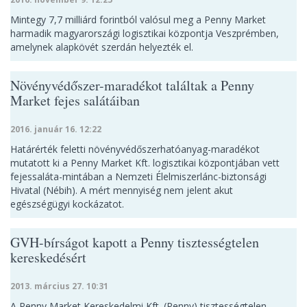
Mintegy 7,7 milliárd forintból valósul meg a Penny Market
harmadik magyarországi logisztikai központja Veszprémben,
amelynek alapkövét szerdán helyezték el.
Növényvédőszer-maradékot találtak a Penny
Market fejes salátáiban
2016. január 16. 12:22
Határérték feletti növényvédőszerhatóanyag-maradékot
mutatott ki a Penny Market Kft. logisztikai központjában vett
fejessaláta-mintában a Nemzeti Élelmiszerlánc-biztonsági
Hivatal (Nébih). A mért mennyiség nem jelent akut
egészségügyi kockázatot.
GVH-bírságot kapott a Penny tisztességtelen
kereskedésért
2013. március 27. 10:31
A Penny Market Kereskedelmi Kft. (Penny) tisztességtelen