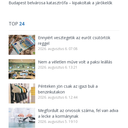
Budapest belvárosa katasztrófa – kipakoltak a járókelők
TOP
24
Ennyiért vesztegetik az eurót csütörtök
reggel
2026. augusztus 6. 07:08
Nem a véletlen műve volt a paksi leállás
2026. augusztus 6. 13:21
Pénteken jön csak az igazi buli a
benzinkutakon
2026. augusztus 6. 12:44
Megfordult az orvosok száma, fel van adva
a lecke a kormánynak
2026. augusztus 5. 19:10