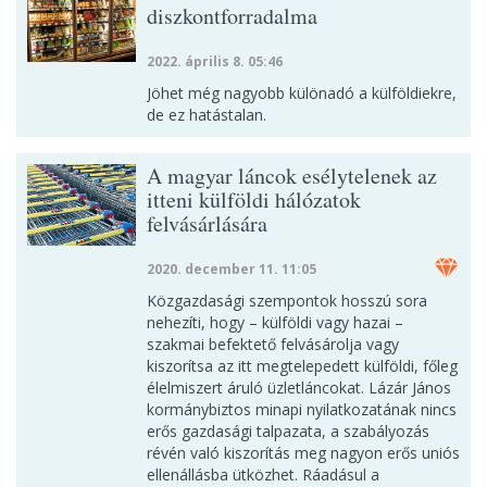
diszkontforradalma
2022. április 8. 05:46
Jöhet még nagyobb különadó a külföldiekre,
de ez hatástalan.
A magyar láncok esélytelenek az
itteni külföldi hálózatok
felvásárlására
2020. december 11. 11:05
Közgazdasági szempontok hosszú sora
nehezíti, hogy – külföldi vagy hazai –
szakmai befektető felvásárolja vagy
kiszorítsa az itt megtelepedett külföldi, főleg
élelmiszert áruló üzletláncokat. Lázár János
kormánybiztos minapi nyilatkozatának nincs
erős gazdasági talpazata, a szabályozás
révén való kiszorítás meg nagyon erős uniós
ellenállásba ütközhet. Ráadásul a