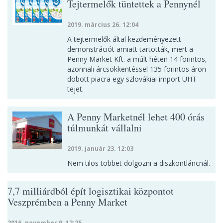
Tejtermelők tüntettek a Pennynél
2019. március 26. 12:04
A tejtermelők által kezdeményezett
demonstrációt amiatt tartották, mert a
Penny Market Kft. a múlt héten 14 forintos,
azonnali árcsökkentéssel 135 forintos áron
dobott piacra egy szlovákiai import UHT
tejet.
A Penny Marketnél lehet 400 órás
túlmunkát vállalni
2019. január 23. 12:03
Nem tilos többet dolgozni a diszkontláncnál.
7,7 milliárdból épít logisztikai központot
Veszprémben a Penny Market
2016. november 9. 12:25