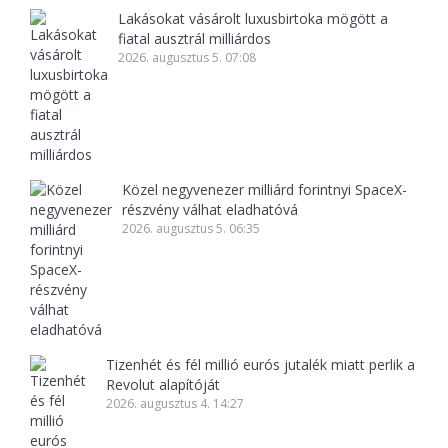
Lakásokat vásárolt luxusbirtoka mögött a
fiatal ausztrál milliárdos
2026. augusztus 5. 07:08
Közel negyvenezer milliárd forintnyi SpaceX-
részvény válhat eladhatóvá
2026. augusztus 5. 06:35
Tizenhét és fél millió eurós jutalék miatt perlik a
Revolut alapítóját
2026. augusztus 4. 14:27