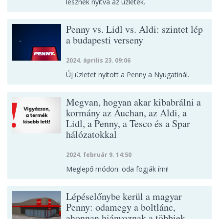
lesznek nyitva az üzletek.
Penny vs. Lidl vs. Aldi: szintet lép
a budapesti verseny
2024. április 23. 09:06
Új üzletet nyitott a Penny a Nyugatinál.
Megvan, hogyan akar kibabrálni a
kormány az Auchan, az Aldi, a
Lidl, a Penny, a Tesco és a Spar
hálózatokkal
2024. február 9. 14:50
Meglepő módon: oda fogják írni!
Lépéselőnybe kerül a magyar
Penny: odamegy a boltlánc,
ahonnan hiányoznak a többiek