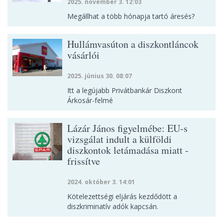
2025. november 3. 12:03
Megállhat a több hónapja tartó áresés?
Hullámvasúton a diszkontláncok
vásárlói
2025. június 30. 08:07
Itt a legújabb Privátbankár Diszkont
Árkosár-felmé
Lázár János figyelmébe: EU-s
vizsgálat indult a külföldi
diszkontok letámadása miatt -
frissítve
2024. október 3. 14:01
Kötelezettségi eljárás kezdődött a
diszkriminatív adók kapcsán.