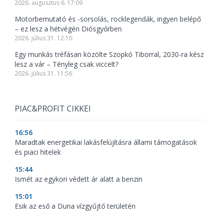
2026. augusztus 6. 17:09
Motorbemutató és -sorsolás, rocklegendák, ingyen belépő
– ez lesz a hétvégén Diósgyőrben
2026. július 31. 12:10
Egy munkás tréfásan közölte Szopkó Tiborral, 2030-ra kész
lesz a vár – Tényleg csak viccelt?
2026. július 31. 11:56
PIAC&PROFIT CIKKEI
16:56
Maradtak energetikai lakásfelújításra állami támogatások
és piaci hitelek
15:44
Ismét az egykori védett ár alatt a benzin
15:01
Esik az eső a Duna vízgyűjtő területén