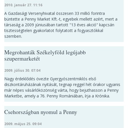
2010. január 27. 11:16
A Gazdasági Versenyhivatal összesen 33 millió forintra
büntette a Penny Market Kft.-t, egyebek mellett azért, mert a
társaság a 2009 júniusában tartott "13 éves akció" kapcsán
tisztességtelen gyakorlatot folytatott a fogyasztókkal
szemben.
Megrohanták Székelyföld legújabb
szupermarketét
2009. július 30. 07:04
Nagy érdeklődés övezte Gyergyószentmiklós első
diszkontáruházának nyitását, tegnap reggel hét órakor ugyanis
már népes vásárlóközönség várta, hogy bejuthasson a Penny
Marketbe, amely a 76. Penny Romániában, írja a Krónika.
Csehországban nyomul a Penny
2009. május 25. 09:04