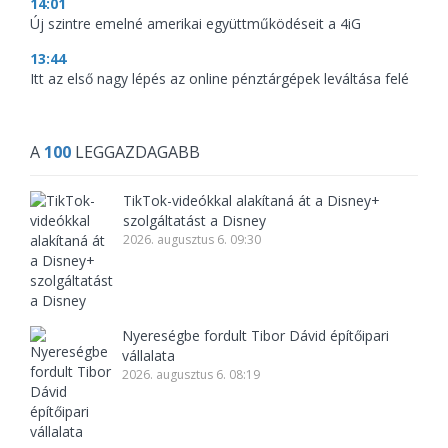
14:01
Új szintre emelné amerikai együttműködéseit a 4iG
13:44
Itt az első nagy lépés az online pénztárgépek leváltása felé
A
100
LEGGAZDAGABB
TikTok-videókkal alakítaná át a Disney+
szolgáltatást a Disney
2026. augusztus 6. 09:30
Nyereségbe fordult Tibor Dávid építőipari
vállalata
2026. augusztus 6. 08:19