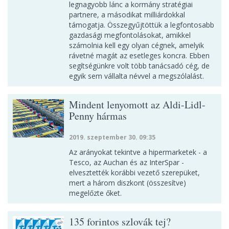
legnagyobb lánc a kormány stratégiai
partnere, a másodikat milliárdokkal
támogatja. Összegyűjtöttük a legfontosabb
gazdasági megfontolásokat, amikkel
számolnia kell egy olyan cégnek, amelyik
rávetné magát az esetleges koncra. Ebben
segítségünkre volt több tanácsadó cég, de
egyik sem vállalta névvel a megszólalást.
Mindent lenyomott az Aldi-Lidl-
Penny hármas
2019. szeptember 30. 09:35
Az arányokat tekintve a hipermarketek - a
Tesco, az Auchan és az InterSpar -
elvesztették korábbi vezető szerepüket,
mert a három diszkont (összesítve)
megelőzte őket.
135 forintos szlovák tej?