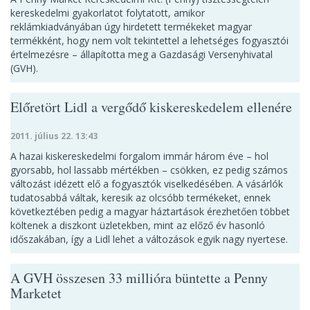
kereskedelmi gyakorlatot folytatott, amikor
reklámkiadványában úgy hirdetett termékeket magyar
termékként, hogy nem volt tekintettel a lehetséges fogyasztói
értelmezésre – állapította meg a Gazdasági Versenyhivatal
(GVH).
Előretört Lidl a vergődő kiskereskedelem ellenére
2011. július 22. 13:43
A hazai kiskereskedelmi forgalom immár három éve – hol
gyorsabb, hol lassabb mértékben – csökken, ez pedig számos
változást idézett elő a fogyasztók viselkedésében. A vásárlók
tudatosabbá váltak, keresik az olcsóbb termékeket, ennek
következtében pedig a magyar háztartások érezhetően többet
költenek a diszkont üzletekben, mint az előző év hasonló
időszakában, így a Lidl lehet a változások egyik nagy nyertese.
A GVH összesen 33 millióra büntette a Penny
Marketet