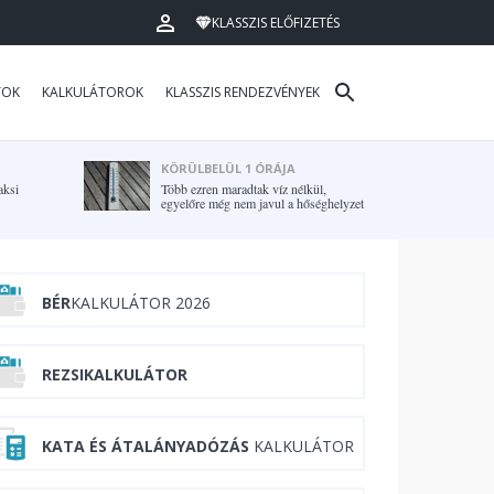
KLASSZIS ELŐFIZETÉS
TOK
KALKULÁTOROK
KLASSZIS RENDEZVÉNYEK
KÖRÜLBELÜL 1 ÓRÁJA
aksi
Több ezren maradtak víz nélkül,
egyelőre még nem javul a hőséghelyzet
BÉR
KALKULÁTOR 2026
REZSIKALKULÁTOR
KATA ÉS ÁTALÁNYADÓZÁS
KALKULÁTOR