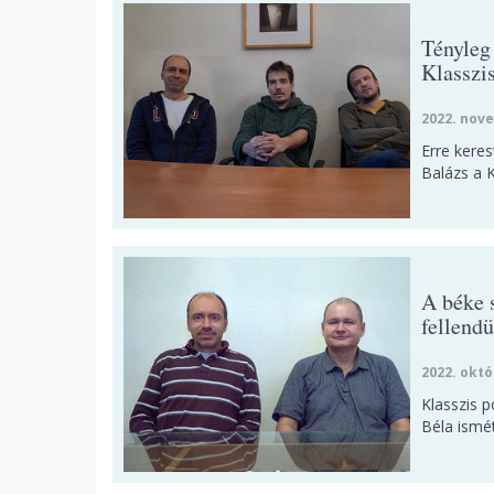
Tényleg
Klasszi
2022. nove
Erre keres
Balázs a K
A béke s
fellendü
2022. októ
Klasszis 
Béla ismét