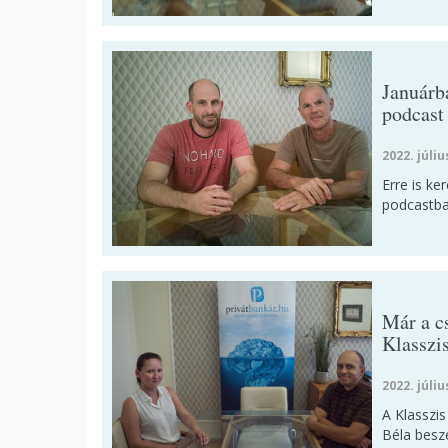
Januárba
podcast
2022. júliu
Erre is ke
podcastba
Már a c
Klasszi
2022. júliu
A Klasszis
Béla beszé