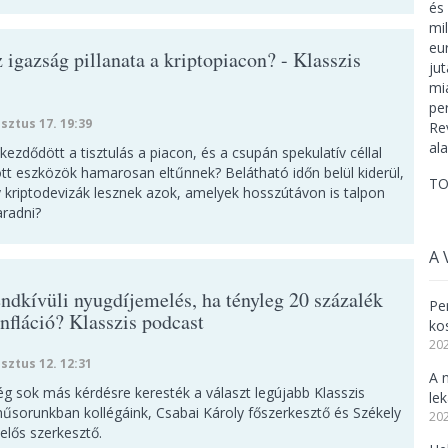
z igazság pillanata a kriptopiacon? - Klasszis
sztus 17. 19:39
kezdődött a tisztulás a piacon, és a csupán spekulatív céllal
ott eszközök hamarosan eltűnnek? Belátható időn belül kiderül,
TO
 kriptodevizák lesznek azok, amelyek hosszútávon is talpon
radni?
A 
endkívüli nyugdíjemelés, ha tényleg 20 százalék
Per
infláció? Klasszis podcast
ko
202
sztus 12. 12:31
A 
ég sok más kérdésre keresték a választ legújabb Klasszis
le
űsorunkban kollégáink, Csabai Károly főszerkesztő és Székely
202
lelős szerkesztő.