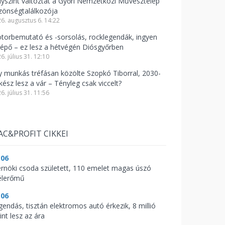
lyszínt változtat a Győri Nemzetközi Művésztelep
zönségtalálkozója
6. augusztus 6. 14:22
torbemutató és -sorsolás, rocklegendák, ingyen
lépő – ez lesz a hétvégén Diósgyőrben
6. július 31. 12:10
y munkás tréfásan közölte Szopkó Tiborral, 2030-
kész lesz a vár – Tényleg csak viccelt?
6. július 31. 11:56
AC&PROFIT CIKKEI
:06
rnöki csoda született, 110 emelet magas úszó
élerőmű
:06
gendás, tisztán elektromos autó érkezik, 8 millió
int lesz az ára