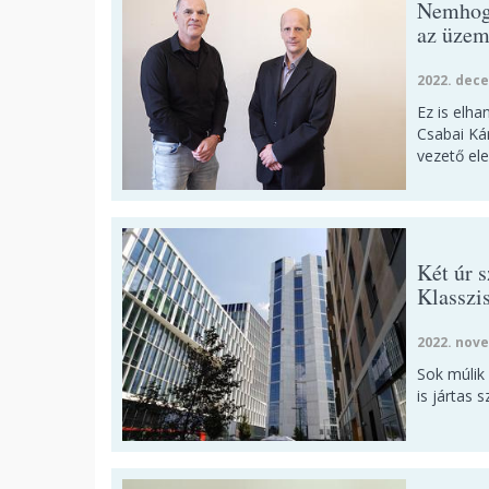
Nemhogy
az üzem
2022. dece
Ez is elha
Csabai Ká
vezető el
Két úr s
Klasszi
2022. nove
Sok múlik
is jártas