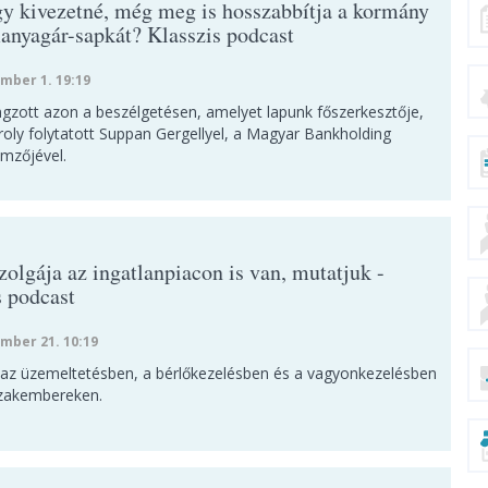
 kivezetné, még meg is hosszabbítja a kormány
anyagár-sapkát? Klasszis podcast
mber 1. 19:19
ngzott azon a beszélgetésen, amelyet lapunk főszerkesztője,
roly folytatott Suppan Gergellyel, a Magyar Bankholding
emzőjével.
zolgája az ingatlanpiacon is van, mutatjuk -
s podcast
mber 21. 10:19
 az üzemeltetésben, a bérlőkezelésben és a vagyonkezelésben
 szakembereken.