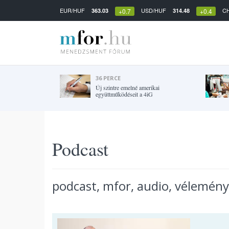
EUR/HUF
USD/HUF
C
363.03
314.48
+0.7
+0.4
36 PERCE
Új szintre emelné amerikai
együttműködéseit a 4iG
Podcast
podcast, mfor, audio, vélemény