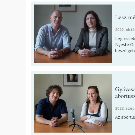
Lesz még
2022. októ
Legfrisse
Nyeste Or
beszélgete
Gyávasá
abortusz
2022. szep
Az abortus