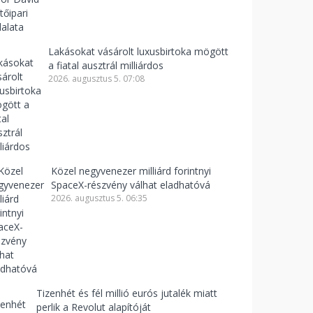
Lakásokat vásárolt luxusbirtoka mögött
a fiatal ausztrál milliárdos
2026. augusztus 5. 07:08
Közel negyvenezer milliárd forintnyi
SpaceX-részvény válhat eladhatóvá
2026. augusztus 5. 06:35
Tizenhét és fél millió eurós jutalék miatt
perlik a Revolut alapítóját