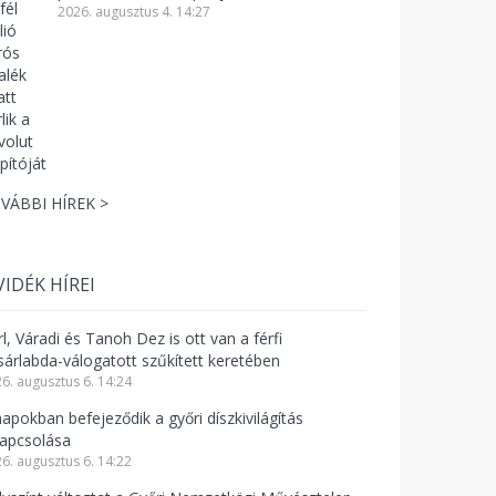
2026. augusztus 4. 14:27
VÁBBI HÍREK >
VIDÉK HÍREI
l, Váradi és Tanoh Dez is ott van a férfi
sárlabda-válogatott szűkített keretében
6. augusztus 6. 14:24
napokban befejeződik a győri díszkivilágítás
kapcsolása
6. augusztus 6. 14:22