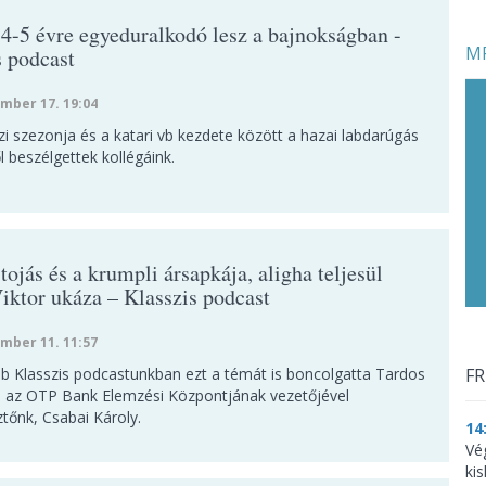
 4-5 évre egyeduralkodó lesz a bajnokságban -
MF
s podcast
mber 17. 19:04
i szezonja és a katari vb kezdete között a hazai labdarúgás
l beszélgettek kollégáink.
tojás és a krumpli ársapkája, aligha teljesül
iktor ukáza – Klasszis podcast
mber 11. 11:57
bb Klasszis podcastunkban ezt a témát is boncolgatta Tardos
FR
l, az OTP Bank Elemzési Központjának vezetőjével
tőnk, Csabai Károly.
14
Vé
ki