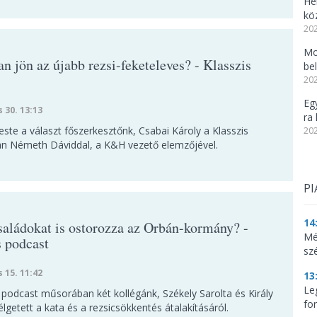
He
kö
202
Mo
n jön az újabb rezsi-feketeleves? - Klasszis
be
202
Eg
s 30. 13:13
ra 
reste a választ főszerkesztőnk, Csabai Károly a Klasszis
202
n Németh Dáviddal, a K&H vezető elemzőjével.
PI
14
saládokat is ostorozza az Orbán-kormány? -
Mé
s podcast
sz
s 15. 11:42
13
Le
 podcast műsorában két kollégánk, Székely Sarolta és Király
for
lgetett a kata és a rezsicsökkentés átalakításáról.