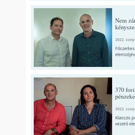
Nem zár
kénysze
2022. szep
Főszerkes
elemzőjéve
370 for
pénzeke
2022. szep
Klasszis 
vezető el