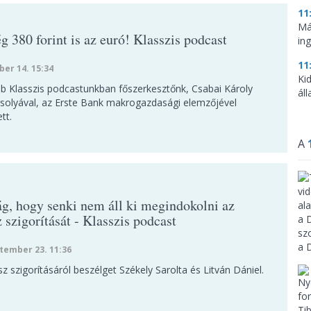
11
Már
 380 forint is az euró! Klasszis podcast
in
11
ber 14. 15:34
Ki
bb Klasszis podcastunkban főszerkesztőnk, Csabai Károly
ál
solyával, az Erste Bank makrogazdasági elemzőjével
tt.
A
g, hogy senki nem áll ki megindokolni az
 szigorítását - Klasszis podcast
tember 23. 11:36
z szigorításáról beszélget Székely Sarolta és Litván Dániel.