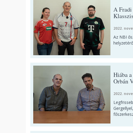
A Fradi
Klasszi
2022. nove
Az NBI ősz
helyzetérő
Hiába a 
Orbán V
2022. nove
Legfrisse
Gergellye
főszerkesz