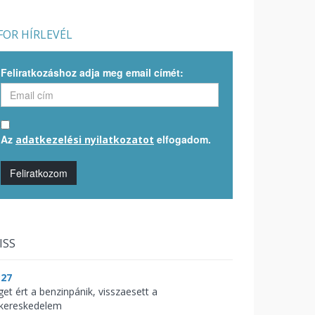
OR HÍRLEVÉL
Feliratkozáshoz adja meg email címét:
Az
elfogadom.
adatkezelési nyilatkozatot
Feliratkozom
ISS
:27
get ért a benzinpánik, visszaesett a
skereskedelem