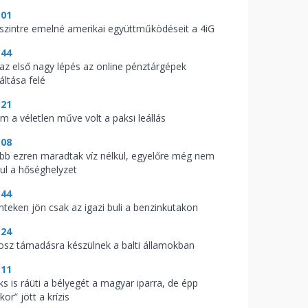
:01
 szintre emelné amerikai együttműködéseit a 4iG
:44
t az első nagy lépés az online pénztárgépek
áltása felé
:21
m a véletlen műve volt a paksi leállás
:08
bb ezren maradtak víz nélkül, egyelőre még nem
vul a hőséghelyzet
:44
nteken jön csak az igazi buli a benzinkutakon
:24
osz támadásra készülnek a balti államokban
:11
ks is ráüti a bélyegét a magyar iparra, de épp
kor” jött a krízis