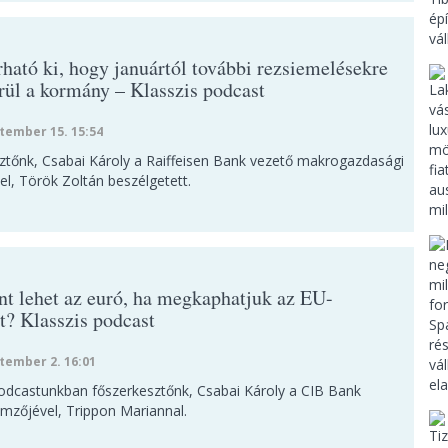
ható ki, hogy januártól további rezsiemelésekre
rül a kormány – Klasszis podcast
tember 15. 15:54
ztőnk, Csabai Károly a Raiffeisen Bank vezető makrogazdasági
l, Török Zoltán beszélgetett.
int lehet az euró, ha megkaphatjuk az EU-
t? Klasszis podcast
tember 2. 16:01
podcastunkban főszerkesztőnk, Csabai Károly a CIB Bank
emzőjével, Trippon Mariannal.