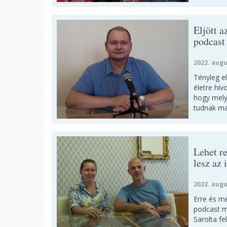
Eljött a
podcast
2022. augu
Tényleg el
életre hív
hogy mely
tudnak ma
Lehet r
lesz az 
2022. augu
Erre és m
podcast m
Sarolta fe