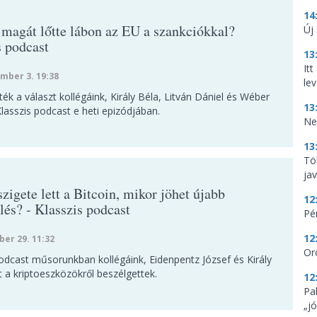
14
 magát lőtte lábon az EU a szankciókkal?
Új
s podcast
13
It
mber 3. 19:38
lev
ték a választ kollégáink, Király Béla, Litván Dániel és Wéber
13
lasszis podcast e heti epizódjában.
Ne
13
Tö
ja
zigete lett a Bitcoin, mikor jöhet újabb
12
lés? - Klasszis podcast
Pé
12
ber 29. 11:32
Or
podcast műsorunkban kollégáink, Eidenpentz József és Király
 a kriptoeszközökről beszélgettek.
12
Pa
„jó