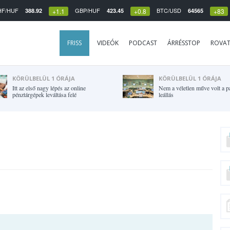
HF/HUF
GBP/HUF
BTC/USD
388.92
423.45
64565
+1.1
+0.8
+83
FRISS
VIDEÓK
PODCAST
ÁRRÉSSTOP
ROVA
KÖRÜLBELÜL 1 ÓRÁJA
KÖRÜLBELÜL 1 ÓRÁJA
Itt az első nagy lépés az online
Nem a véletlen műve volt a p
pénztárgépek leváltása felé
leállás