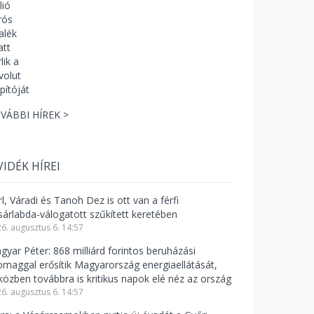
VÁBBI HÍREK >
VIDÉK HÍREI
l, Váradi és Tanoh Dez is ott van a férfi
sárlabda-válogatott szűkített keretében
6. augusztus 6. 14:57
gyar Péter: 868 milliárd forintos beruházási
omaggal erősítik Magyarország energiaellátását,
közben továbbra is kritikus napok elé néz az ország
6. augusztus 6. 14:57