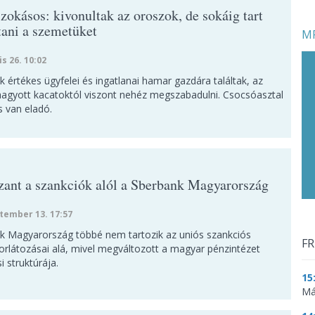
zokásos: kivonultak az oroszok, de sokáig tart
tani a szemetüket
MF
is 26. 10:02
 értékes ügyfelei és ingatlanai hamar gazdára találtak, az
 hagyott kacatoktól viszont nehéz megszabadulni. Csocsóasztal
s van eladó.
zant a szankciók alól a Sberbank Magyarország
tember 13. 17:57
k Magyarország többé nem tartozik az uniós szankciós
FR
korlátozásai alá, mivel megváltozott a magyar pénzintézet
i struktúrája.
15
Má