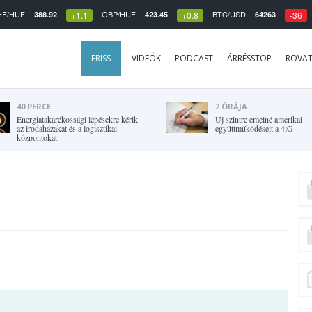
HF/HUF
GBP/HUF
BTC/USD
388.92
423.45
64263
+1.1
+0.8
-36
FRISS
VIDEÓK
PODCAST
ÁRRÉSSTOP
ROVA
40 PERCE
2 ÓRÁJA
Energiatakarékossági lépésekre kérik
Új szintre emelné amerikai
az irodaházakat és a logisztikai
együttműködéseit a 4iG
központokat