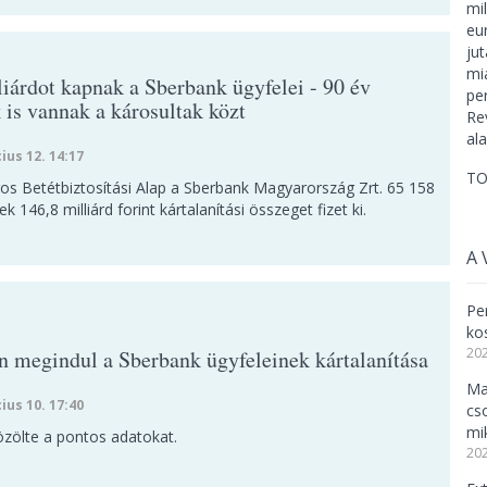
liárdot kapnak a Sberbank ügyfelei - 90 év
k is vannak a károsultak közt
ius 12. 14:17
TO
os Betétbiztosítási Alap a Sberbank Magyarország Zrt. 65 158
k 146,8 milliárd forint kártalanítási összeget fizet ki.
A 
Per
ko
202
n megindul a Sberbank ügyfeleinek kártalanítása
Ma
ius 10. 17:40
cs
mi
zölte a pontos adatokat.
202