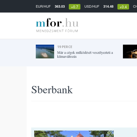
EUR/HUF
USD/HUF
C
363.03
314.48
+0.7
+0.4
19 PERCE
Már a cégek működését veszélyezteti a
klímaváltozás
Sberbank