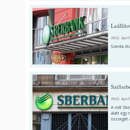
Leállíto
2022. ápril
Szerda óta
Szélsebe
2022. ápril
A volt Sb
alatt egy 
összegét 