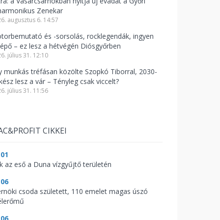
tra: a Vásárcsarnokban nyitja új évadát a Győri
lharmonikus Zenekar
6. augusztus 6. 14:57
torbemutató és -sorsolás, rocklegendák, ingyen
lépő – ez lesz a hétvégén Diósgyőrben
6. július 31. 12:10
y munkás tréfásan közölte Szopkó Tiborral, 2030-
kész lesz a vár – Tényleg csak viccelt?
6. július 31. 11:56
AC&PROFIT CIKKEI
:01
ik az eső a Duna vízgyűjtő területén
:06
rnöki csoda született, 110 emelet magas úszó
élerőmű
:06