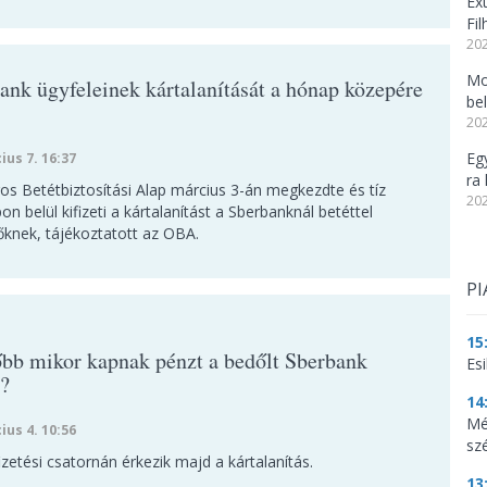
Ex
Fi
202
Mo
ank ügyfeleinek kártalanítását a hónap közepére
be
202
Eg
ius 7. 16:37
ra 
os Betétbiztosítási Alap március 3-án megkezdte és tíz
202
 belül kifizeti a kártalanítást a Sberbanknál betéttel
őknek, tájékoztatott az OBA.
PI
15
bb mikor kapnak pénzt a bedőlt Sberbank
Es
i?
14
Mé
ius 4. 10:56
sz
zetési csatornán érkezik majd a kártalanítás.
13