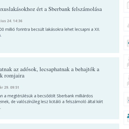
uxuslakásokhoz ért a Sberbank felszámolása
ius 24. 14:36
0 millió forintra becsült lakásokra lehet lecsapni a XII.
.
tnak az adósok, lecsaphatnak a behajtók a
k romjaira
ár 29. 09:51
an a megtérülésük a becsődölt Sberbank milliárdos
inek, de valószínűleg lesz licitáló a felszámoló által kiírt
.