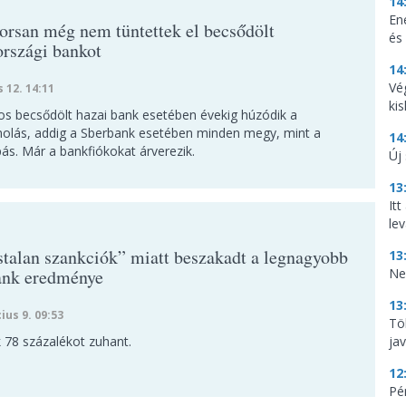
14
En
yorsan még nem tüntettek el becsődölt
és
rszági bankot
14
Vé
s 12. 14:11
ki
s becsődölt hazai bank esetében évekig húzódik a
olás, addig a Sberbank esetében minden megy, mint a
14
ás. Már a bankfiókokat árverezik.
Új
13
It
lev
stalan szankciók” miatt beszakadt a legnagyobb
13
ank eredménye
Ne
13
ius 9. 09:53
Tö
k 78 százalékot zuhant.
ja
12
Pé