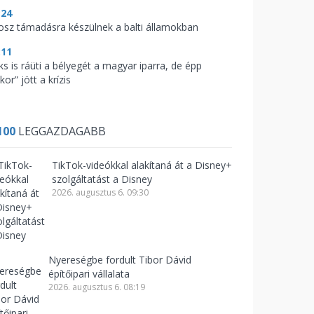
:24
osz támadásra készülnek a balti államokban
:11
ks is ráüti a bélyegét a magyar iparra, de épp
kor” jött a krízis
100
LEGGAZDAGABB
TikTok-videókkal alakítaná át a Disney+
szolgáltatást a Disney
2026. augusztus 6. 09:30
Nyereségbe fordult Tibor Dávid
építőipari vállalata
2026. augusztus 6. 08:19