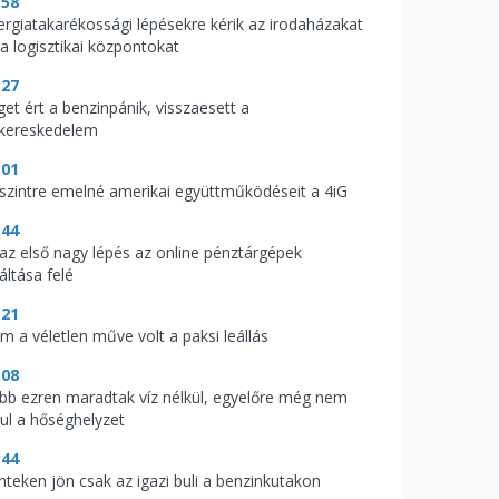
:58
ergiatakarékossági lépésekre kérik az irodaházakat
 a logisztikai központokat
:27
get ért a benzinpánik, visszaesett a
skereskedelem
:01
 szintre emelné amerikai együttműködéseit a 4iG
:44
t az első nagy lépés az online pénztárgépek
áltása felé
:21
m a véletlen műve volt a paksi leállás
:08
bb ezren maradtak víz nélkül, egyelőre még nem
vul a hőséghelyzet
:44
nteken jön csak az igazi buli a benzinkutakon