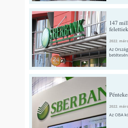
147 mil
felettie
2022. márc
Az Ország
betéteséne
Pénteke
2022. márc
Az OBA kö