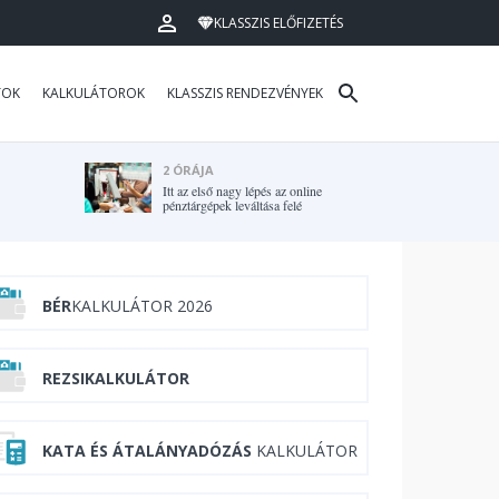
KLASSZIS ELŐFIZETÉS
TOK
KALKULÁTOROK
KLASSZIS RENDEZVÉNYEK
2 ÓRÁJA
Itt az első nagy lépés az online
pénztárgépek leváltása felé
BÉR
KALKULÁTOR 2026
REZSIKALKULÁTOR
KATA ÉS ÁTALÁNYADÓZÁS
KALKULÁTOR