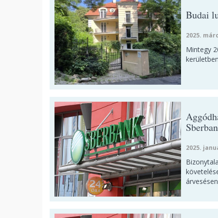
Budai l
2025. márc
Mintegy 20
kerületben
Aggódha
Sberban
2025. janu
Bizonytal
követelése
árvesésen