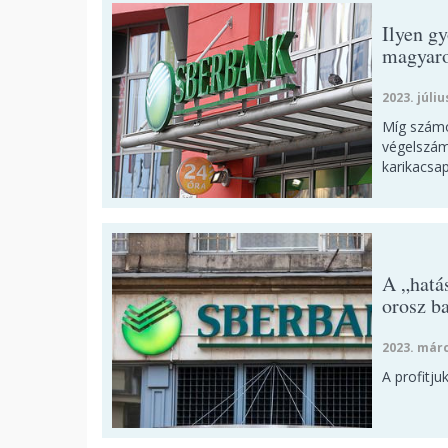
Ilyen g
magyaro
2023. júliu
Míg számo
végelszám
karikacsap
A „hatá
orosz b
2023. márc
A profitju