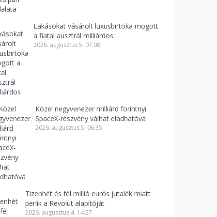
Lakásokat vásárolt luxusbirtoka mögött
a fiatal ausztrál milliárdos
2026. augusztus 5. 07:08
Közel negyvenezer milliárd forintnyi
SpaceX-részvény válhat eladhatóvá
2026. augusztus 5. 06:35
Tizenhét és fél millió eurós jutalék miatt
perlik a Revolut alapítóját
2026. augusztus 4. 14:27