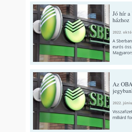
Jó hír a
házhoz
2022. októ
A Sberban
eurós öss
Magyarors
Az OBA m
jegyban
2022. júniu
Visszafize
milliárd f