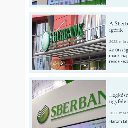
A Sberb
ígérik
2022. márc
Az Ország
munkanapon
rendelkez
Legkéső
ügyfele
2022. márc
Három kifi