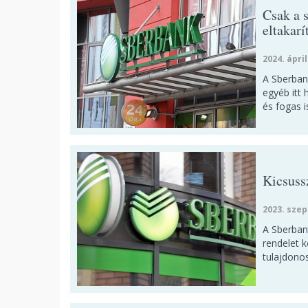
Csak a s
eltakarí
2024. ápril
A Sberbank
egyéb itt
és fogas i
Kicsuss
2023. szep
A Sberban
rendelet 
tulajdonos