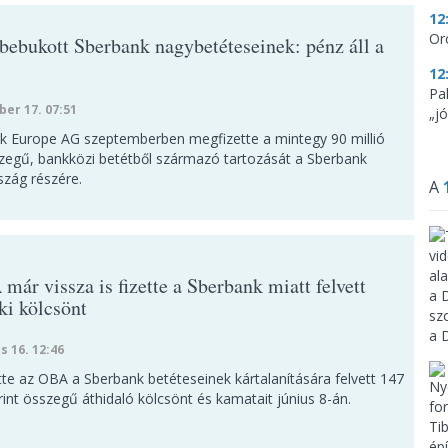
12
Or
 bebukott Sberbank nagybetéteseinek: pénz áll a
12
Pa
ber 17. 07:51
„jó
k Europe AG szeptemberben megfizette a mintegy 90 millió
zegű, bankközi betétből származó tartozását a Sberbank
zág részére.
A
ár vissza is fizette a Sberbank miatt felvett
ki kölcsönt
s 16. 12:46
tte az OBA a Sberbank betéteseinek kártalanítására felvett 147
orint összegű áthidaló kölcsönt és kamatait június 8-án.