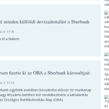
tt minden külföldi devizaátutalást a Sberbank
is 8. 17:31
 él a tilalom.
sen fizette ki az OBA a Sberbank károsultjait
is 7. 11:13
erbank-ügyfelek esetében bocsátotta először tíz munkanap
nagy létszámú betétesi kör rendelkezésére a kártalanítás
az Országos Betétbiztosítási Alap (OBA).