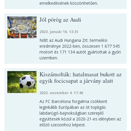
emelkedésének köszönhetően.
Jól pörög az Audi
2023. január 16. 13:31
Nőtt az Audi Hungaria Zrt. termelési
eredménye 2022-ben, összesen 1 677 545
motort és 171 134 autót gyártottak a győri
üzemben.
Kiszámolták: hatalmasat bukott az
egyik focicsapat a járvány alatt
2022. november 4. 17:46
Az FC Barcelona forgalma csökkent
leginkább Európában az öt topligás
labdarúgó-bajnokságban szereplő
együttesek közül a 2020-21-es idényben az
előző szezonhoz képest.