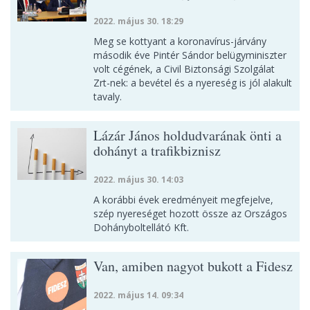
2022. május 30. 18:29
Meg se kottyant a koronavírus-járvány
második éve Pintér Sándor belügyminiszter
volt cégének, a Civil Biztonsági Szolgálat
Zrt-nek: a bevétel és a nyereség is jól alakult
tavaly.
Lázár János holdudvarának önti a
dohányt a trafikbiznisz
2022. május 30. 14:03
A korábbi évek eredményeit megfejelve,
szép nyereséget hozott össze az Országos
Dohányboltellátó Kft.
Van, amiben nagyot bukott a Fidesz
2022. május 14. 09:34