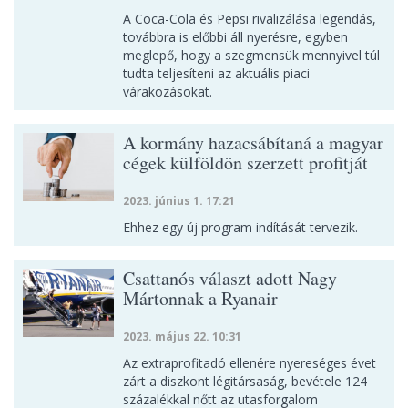
A Coca-Cola és Pepsi rivalizálása legendás,
továbbra is előbbi áll nyerésre, egyben
meglepő, hogy a szegmensük mennyivel túl
tudta teljesíteni az aktuális piaci
várakozásokat.
A kormány hazacsábítaná a magyar
cégek külföldön szerzett profitját
2023. június 1. 17:21
Ehhez egy új program indítását tervezik.
Csattanós választ adott Nagy
Mártonnak a Ryanair
2023. május 22. 10:31
Az extraprofitadó ellenére nyereséges évet
zárt a diszkont légitársaság, bevétele 124
százalékkal nőtt az utasforgalom