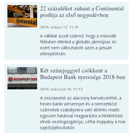
22 százalékot zuhant a Continental
profitja az első negyedévben
2019. május 13. 11:41
A vállalat azzal számol, hogy a második
félévben élénkül a globális járműpiac és
ezért nem változtatott azon a januári
előrejelzésén.
Két számjeggyel csökkent a
Budapest Bank nyeresége 2018-ban
2019. március 19. 11:12
A visszaesést az alacsony kamatszinttel, a
heves banki versennyel és a nemzetközi
számviteli szabályokra való áttérés miatti
egyszeri hatással magyarázta a hitelintézet
elnök-vezérigazgatója, Lélfai Koppány a mai
sajtótájékoztatón.