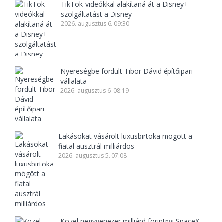
TikTok-videókkal alakítaná át a Disney+
szolgáltatást a Disney
2026. augusztus 6. 09:30
Nyereségbe fordult Tibor Dávid építőipari
vállalata
2026. augusztus 6. 08:19
Lakásokat vásárolt luxusbirtoka mögött a
fiatal ausztrál milliárdos
2026. augusztus 5. 07:08
Közel negyvenezer milliárd forintnyi SpaceX-