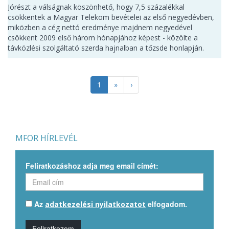
Jórészt a válságnak köszönhető, hogy 7,5 százalékkal
csökkentek a Magyar Telekom bevételei az első negyedévben,
miközben a cég nettó eredménye majdnem negyedével
csökkent 2009 első három hónapjához képest - közölte a
távközlési szolgáltató szerda hajnalban a tőzsde honlapján.
1
»
›
MFOR HÍRLEVÉL
Feliratkozáshoz adja meg email címét:
Az
elfogadom.
adatkezelési nyilatkozatot
Feliratkozom