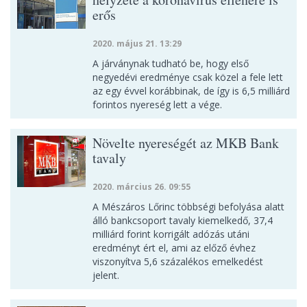
erős
2020. május 21. 13:29
A járványnak tudható be, hogy első
negyedévi eredménye csak közel a fele lett
az egy évvel korábbinak, de így is 6,5 milliárd
forintos nyereség lett a vége.
Növelte nyereségét az MKB Bank
tavaly
2020. március 26. 09:55
A Mészáros Lőrinc többségi befolyása alatt
álló bankcsoport tavaly kiemelkedő, 37,4
milliárd forint korrigált adózás utáni
eredményt ért el, ami az előző évhez
viszonyítva 5,6 százalékos emelkedést
jelent.