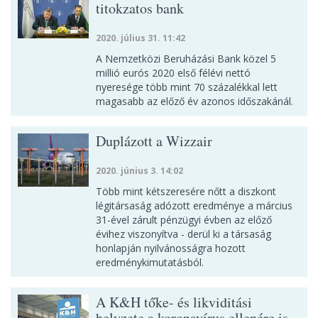
titokzatos bank
2020. július 31. 11:42
A Nemzetközi Beruházási Bank közel 5
millió eurós 2020 első félévi nettó
nyeresége több mint 70 százalékkal lett
magasabb az előző év azonos időszakánál.
Duplázott a Wizzair
2020. június 3. 14:02
Több mint kétszeresére nőtt a diszkont
légitársaság adózott eredménye a március
31-ével zárult pénzügyi évben az előző
évihez viszonyítva - derül ki a társaság
honlapján nyilvánosságra hozott
eredménykimutatásból.
A K&H tőke- és likviditási
helyzete a koronavírus ellenére is