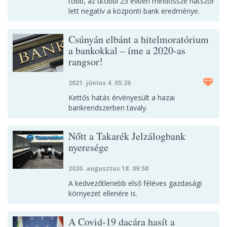
több, az utóbbi 23 évben mindössze hatszor
lett negatív a központi bank eredménye.
Csúnyán elbánt a hitelmoratórium
a bankokkal – íme a 2020-as
rangsor!
2021. június 4. 05:26
Kettős hatás érvényesült a hazai
bankrendszerben tavaly.
Nőtt a Takarék Jelzálogbank
nyeresége
2020. augusztus 18. 09:58
A kedvezőtlenebb első féléves gazdasági
környezet ellenére is.
A Covid-19 dacára hasít a