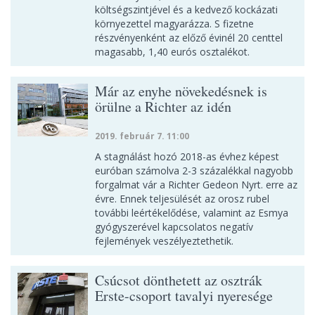
költségszintjével és a kedvező kockázati
környezettel magyarázza. S fizetne
részvényenként az előző évinél 20 centtel
magasabb, 1,40 eurós osztalékot.
Már az enyhe növekedésnek is
örülne a Richter az idén
2019. február 7. 11:00
A stagnálást hozó 2018-as évhez képest
euróban számolva 2-3 százalékkal nagyobb
forgalmat vár a Richter Gedeon Nyrt. erre az
évre. Ennek teljesülését az orosz rubel
további leértékelődése, valamint az Esmya
gyógyszerével kapcsolatos negatív
fejlemények veszélyeztethetik.
Csúcsot dönthetett az osztrák
Erste-csoport tavalyi nyeresége