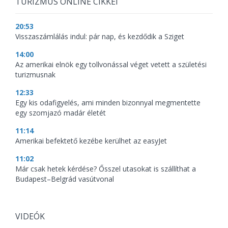
TURIZMUS ONLINE CIKKEI
20:53
Visszaszámlálás indul: pár nap, és kezdődik a Sziget
14:00
Az amerikai elnök egy tollvonással véget vetett a születési
turizmusnak
12:33
Egy kis odafigyelés, ami minden bizonnyal megmentette
egy szomjazó madár életét
11:14
Amerikai befektető kezébe kerülhet az easyJet
11:02
Már csak hetek kérdése? Ősszel utasokat is szállíthat a
Budapest–Belgrád vasútvonal
VIDEÓK