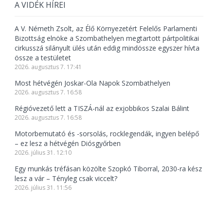
A VIDÉK HÍREI
A V. Németh Zsolt, az Élő Környezetért Felelős Parlamenti
Bizottság elnöke a Szombathelyen megtartott pártpolitikai
cirkusszá silányult ülés után eddig mindössze egyszer hívta
össze a testületet
2026. augusztus 7. 17:41
Most hétvégén Joskar-Ola Napok Szombathelyen
2026. augusztus 7. 16:58
Régióvezető lett a TISZÁ-nál az exjobbikos Szalai Bálint
2026. augusztus 7. 16:58
Motorbemutató és -sorsolás, rocklegendák, ingyen belépő
– ez lesz a hétvégén Diósgyőrben
2026. július 31. 12:10
Egy munkás tréfásan közölte Szopkó Tiborral, 2030-ra kész
lesz a vár – Tényleg csak viccelt?
2026. július 31. 11:56