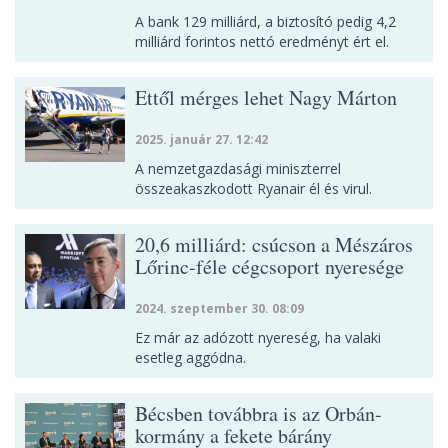
A bank 129 milliárd, a biztosító pedig 4,2
milliárd forintos nettó eredményt ért el.
Ettől mérges lehet Nagy Márton
2025. január 27. 12:42
A nemzetgazdasági miniszterrel
összeakaszkodott Ryanair él és virul.
20,6 milliárd: csúcson a Mészáros
Lőrinc-féle cégcsoport nyeresége
2024. szeptember 30. 08:09
Ez már az adózott nyereség, ha valaki
esetleg aggódna.
Bécsben továbbra is az Orbán-
kormány a fekete bárány