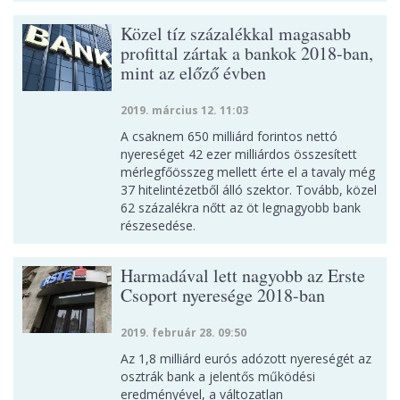
Közel tíz százalékkal magasabb
profittal zártak a bankok 2018-ban,
mint az előző évben
2019. március 12. 11:03
A csaknem 650 milliárd forintos nettó
nyereséget 42 ezer milliárdos összesített
mérlegfőösszeg mellett érte el a tavaly még
37 hitelintézetből álló szektor. Tovább, közel
62 százalékra nőtt az öt legnagyobb bank
részesedése.
Harmadával lett nagyobb az Erste
Csoport nyeresége 2018-ban
2019. február 28. 09:50
Az 1,8 milliárd eurós adózott nyereségét az
osztrák bank a jelentős működési
eredményével, a változatlan