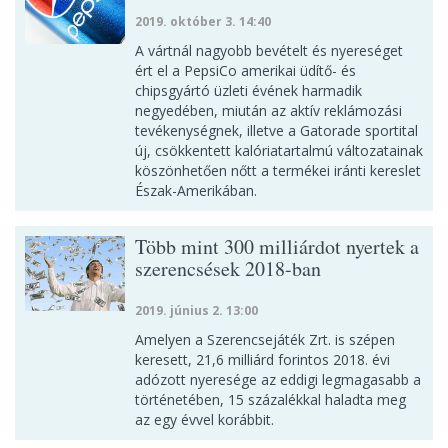
2019. október 3. 14:40
A vártnál nagyobb bevételt és nyereséget
ért el a PepsiCo amerikai üdítő- és
chipsgyártó üzleti évének harmadik
negyedében, miután az aktív reklámozási
tevékenységnek, illetve a Gatorade sportital
új, csökkentett kalóriatartalmú változatainak
köszönhetően nőtt a termékei iránti kereslet
Észak-Amerikában.
Több mint 300 milliárdot nyertek a
szerencsések 2018-ban
2019. június 2. 13:00
Amelyen a Szerencsejáték Zrt. is szépen
keresett, 21,6 milliárd forintos 2018. évi
adózott nyeresége az eddigi legmagasabb a
történetében, 15 százalékkal haladta meg
az egy évvel korábbit.