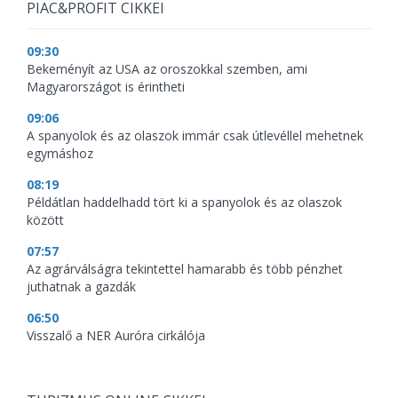
PIAC&PROFIT CIKKEI
09:30
Bekeményít az USA az oroszokkal szemben, ami
Magyarországot is érintheti
09:06
A spanyolok és az olaszok immár csak útlevéllel mehetnek
egymáshoz
08:19
Példátlan haddelhadd tört ki a spanyolok és az olaszok
között
07:57
Az agrárválságra tekintettel hamarabb és több pénzhet
juthatnak a gazdák
06:50
Visszalő a NER Auróra cirkálója