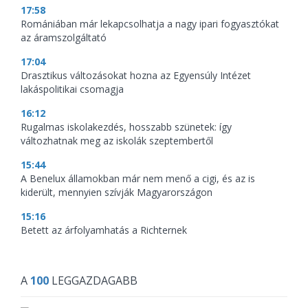
17:58
Romániában már lekapcsolhatja a nagy ipari fogyasztókat
az áramszolgáltató
17:04
Drasztikus változásokat hozna az Egyensúly Intézet
lakáspolitikai csomagja
16:12
Rugalmas iskolakezdés, hosszabb szünetek: így
változhatnak meg az iskolák szeptembertől
15:44
A Benelux államokban már nem menő a cigi, és az is
kiderült, mennyien szívják Magyarországon
15:16
Betett az árfolyamhatás a Richternek
A
100
LEGGAZDAGABB