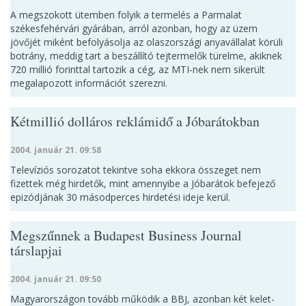
A megszokott ütemben folyik a termelés a Parmalat
székesfehérvári gyárában, arról azonban, hogy az üzem
jövőjét miként befolyásolja az olaszországi anyavállalat körüli
botrány, meddig tart a beszállító tejtermelők türelme, akiknek
720 millió forinttal tartozik a cég, az MTI-nek nem sikerült
megalapozott információt szerezni.
Kétmillió dolláros reklámidő a Jóbarátokban
2004. január 21. 09:58
Televíziós sorozatot tekintve soha ekkora összeget nem
fizettek még hirdetők, mint amennyibe a Jóbarátok befejező
epizódjának 30 másodperces hirdetési ideje kerül.
Megszűnnek a Budapest Business Journal
társlapjai
2004. január 21. 09:50
Magyarországon tovább működik a BBJ, azonban két kelet-