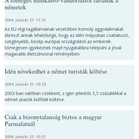
A tömeges munkaerő-vándorlástól tartanak a
németek
2004. január 21. 11:21
Az EU régi tagállamainak vezetőiben komoly aggodalmakat
ébreszt annak lehetősége, hogy az idén májusban csatlakozó,
szegényebb, közép-európai országokból az emberek
tömegesen igyekeznek majd nyugatabbra települni a jóval
magasabb életszínvonal reményében.
Idén növekedhet a német turisták költése
2004. január 21. 10:33
2003-ban valóban csökkent, s igen jelentős 5,5 százalékkal a
német utazók külföldi költése.
Csak a bizonytalanság biztos a magyar
Parmalatnál
2004. január 21. 10:21