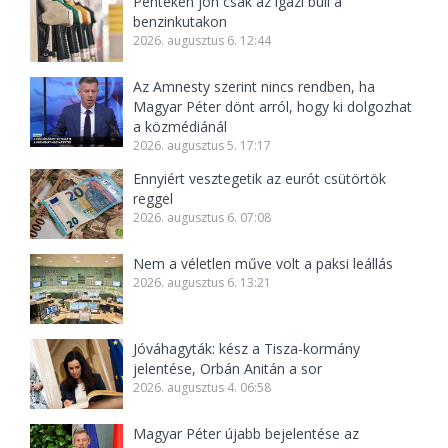
Pénteken jön csak az igazi buli a
benzinkutakon
2026. augusztus 6. 12:44
Az Amnesty szerint nincs rendben, ha
Magyar Péter dönt arról, hogy ki dolgozhat
a közmédiánál
2026. augusztus 5. 17:17
Ennyiért vesztegetik az eurót csütörtök
reggel
2026. augusztus 6. 07:08
Nem a véletlen műve volt a paksi leállás
2026. augusztus 6. 13:21
Jóváhagyták: kész a Tisza-kormány
jelentése, Orbán Anitán a sor
2026. augusztus 4. 06:58
Magyar Péter újabb bejelentése az