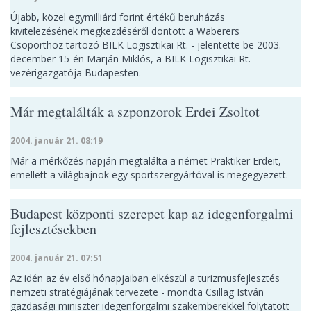
Újabb, közel egymilliárd forint értékű beruházás
kivitelezésének megkezdéséről döntött a Waberers
Csoporthoz tartozó BILK Logisztikai Rt. - jelentette be 2003.
december 15-én Marján Miklós, a BILK Logisztikai Rt.
vezérigazgatója Budapesten.
Már megtalálták a szponzorok Erdei Zsoltot
2004. január 21. 08:19
Már a mérkőzés napján megtalálta a német Praktiker Erdeit,
emellett a világbajnok egy sportszergyártóval is megegyezett.
Budapest központi szerepet kap az idegenforgalmi
fejlesztésekben
2004. január 21. 07:51
Az idén az év első hónapjaiban elkészül a turizmusfejlesztés
nemzeti stratégiájának tervezete - mondta Csillag István
gazdasági miniszter idegenforgalmi szakemberekkel folytatott