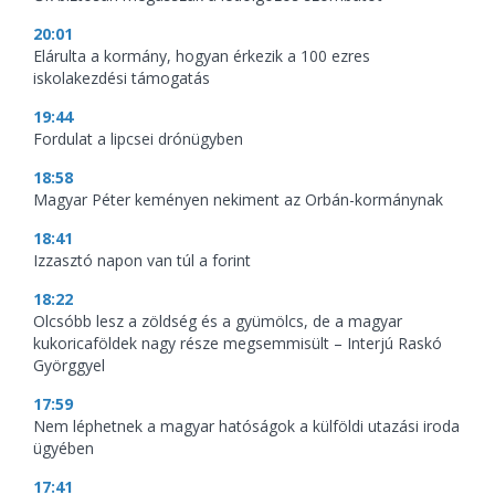
20:01
Elárulta a kormány, hogyan érkezik a 100 ezres
iskolakezdési támogatás
19:44
Fordulat a lipcsei drónügyben
18:58
Magyar Péter keményen nekiment az Orbán-kormánynak
18:41
Izzasztó napon van túl a forint
18:22
Olcsóbb lesz a zöldség és a gyümölcs, de a magyar
kukoricaföldek nagy része megsemmisült – Interjú Raskó
Györggyel
17:59
Nem léphetnek a magyar hatóságok a külföldi utazási iroda
ügyében
17:41