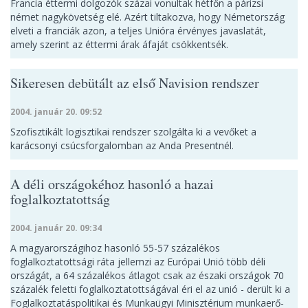
Francia éttermi dolgozók százai vonultak hétfőn a párizsi
német nagykövetség elé. Azért tiltakozva, hogy Németország
elveti a franciák azon, a teljes Unióra érvényes javaslatát,
amely szerint az éttermi árak áfaját csökkentsék.
Sikeresen debütált az első Navision rendszer
2004. január 20. 09:52
Szofisztikált logisztikai rendszer szolgálta ki a vevőket a
karácsonyi csúcsforgalomban az Anda Presentnél.
A déli országokéhoz hasonló a hazai
foglalkoztatottság
2004. január 20. 09:34
A magyarországihoz hasonló 55-57 százalékos
foglalkoztatottsági ráta jellemzi az Európai Unió több déli
országát, a 64 százalékos átlagot csak az északi országok 70
százalék feletti foglalkoztatottságával éri el az unió - derült ki a
Foglalkoztatáspolitikai és Munkaügyi Minisztérium munkaerő-