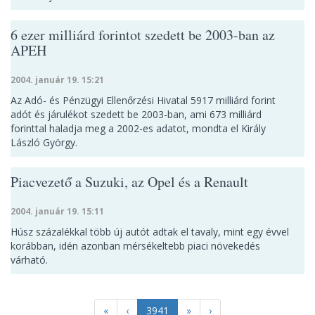
6 ezer milliárd forintot szedett be 2003-ban az
APEH
2004. január 19. 15:21
Az Adó- és Pénzügyi Ellenőrzési Hivatal 5917 milliárd forint
adót és járulékot szedett be 2003-ban, ami 673 milliárd
forinttal haladja meg a 2002-es adatot, mondta el Király
László György.
Piacvezető a Suzuki, az Opel és a Renault
2004. január 19. 15:11
Húsz százalékkal több új autót adtak el tavaly, mint egy évvel
korábban, idén azonban mérsékeltebb piaci növekedés
várható.
«
‹
3941
»
›