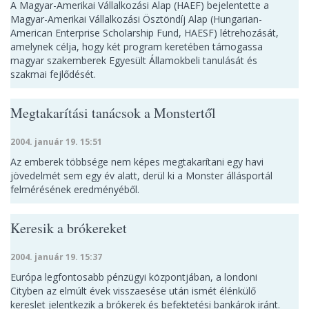
A Magyar-Amerikai Vállalkozási Alap (HAEF) bejelentette a
Magyar-Amerikai Vállalkozási Ösztöndíj Alap (Hungarian-
American Enterprise Scholarship Fund, HAESF) létrehozását,
amelynek célja, hogy két program keretében támogassa
magyar szakemberek Egyesült Államokbeli tanulását és
szakmai fejlődését.
Megtakarítási tanácsok a Monstertől
2004. január 19. 15:51
Az emberek többsége nem képes megtakarítani egy havi
jövedelmét sem egy év alatt, derül ki a Monster állásportál
felmérésének eredményéből.
Keresik a brókereket
2004. január 19. 15:37
Európa legfontosabb pénzügyi központjában, a londoni
Cityben az elmúlt évek visszaesése után ismét élénkülő
kereslet jelentkezik a brókerek és befektetési bankárok iránt.