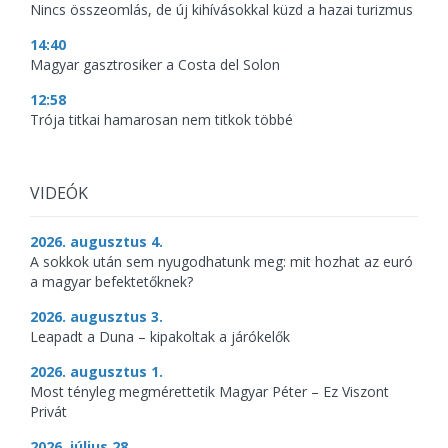
Nincs összeomlás, de új kihívásokkal küzd a hazai turizmus
14:40
Magyar gasztrosiker a Costa del Solon
12:58
Trója titkai hamarosan nem titkok többé
VIDEÓK
2026. augusztus 4.
A sokkok után sem nyugodhatunk meg: mit hozhat az euró
a magyar befektetőknek?
2026. augusztus 3.
Leapadt a Duna – kipakoltak a járókelők
2026. augusztus 1.
Most tényleg megmérettetik Magyar Péter – Ez Viszont
Privát
2026. július 28.