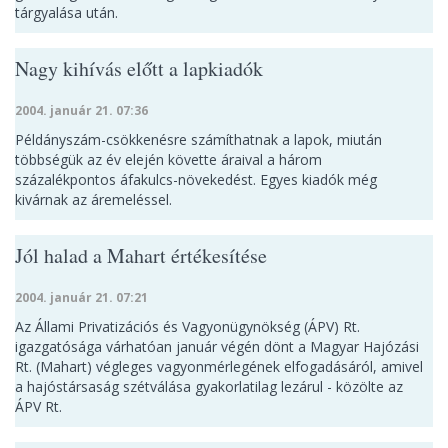
tárgyalása után.
Nagy kihívás előtt a lapkiadók
2004. január 21. 07:36
Példányszám-csökkenésre számíthatnak a lapok, miután
többségük az év elején követte áraival a három
százalékpontos áfakulcs-növekedést. Egyes kiadók még
kivárnak az áremeléssel.
Jól halad a Mahart értékesítése
2004. január 21. 07:21
Az Állami Privatizációs és Vagyonügynökség (ÁPV) Rt.
igazgatósága várhatóan január végén dönt a Magyar Hajózási
Rt. (Mahart) végleges vagyonmérlegének elfogadásáról, amivel
a hajóstársaság szétválása gyakorlatilag lezárul - közölte az
ÁPV Rt.