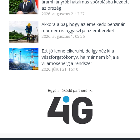
áramhiányról: hatalmas spórolásba kezdett
az ország
2026. augusztus 2. 12:37
Akkora a baj, hogy az emelkedő benzinár
már nem is aggasztja az embereket
2026. augusztus 1. 05:56
Ezt jó lenne elkerülni, de így néz ki a
vészforgatókönyv, ha már nem bírja a
villamosenergia-rendszer
2026. július 31. 16:10
Együttműködő partnerünk: