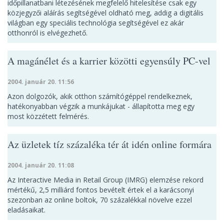
időpillanatbani létezésének megfelelő hitelesítése csak egy
közjegyzői aláírás segítségével oldható meg, addig a digitális
világban egy speciális technológia segítségével ez akár
otthonról is elvégezhető.
A magánélet és a karrier közötti egyensúly PC-vel
2004. január 20. 11:56
Azon dolgozók, akik otthon számítógéppel rendelkeznek,
hatékonyabban végzik a munkájukat - állapította meg egy
most közzétett felmérés.
Az üzletek tíz százaléka tér át idén online formára
2004. január 20. 11:08
Az Interactive Media in Retail Group (IMRG) elemzése rekord
mértékű, 2,5 milliárd fontos bevételt értek el a karácsonyi
szezonban az online boltok, 70 százalékkal növelve ezzel
eladásaikat.