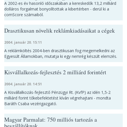
A 2002-es év hasonló időszakában a kereskedők 13,2 milliárd
dolláros forgalmat bonyolítottak a kibertérben - derül ki a
comScore számaiból.
Drasztikusan növelik reklámkiadásaikat a cégek
2004. január 20. 15:11
A reklámköltés 2004-ben drasztikusan fog megemelkedni az
Egyesült Államokban, mutatja ki egy nemrég készült elemzés.
Kisvállalkozás-fejlesztés 2 milliárd forintért
2004. január 20. 14:51
A Kisvállalkozás-fejlesztő Pénzügyi Rt. (KvfP) az idén 1,5-2
milliárd forint tőkebefektetést kíván végrehajtani - mondta
Baráth Csaba vezérigazgató.
Magyar Parmalat: 750 milliós tartozás a
beszállítóknak