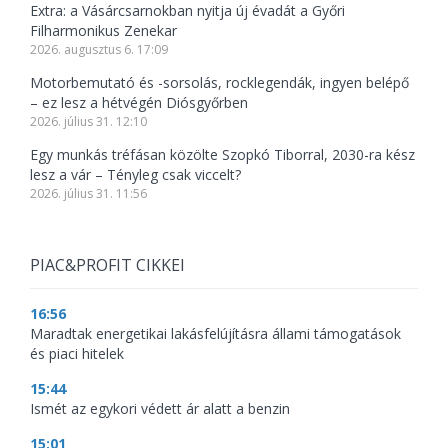
Extra: a Vásárcsarnokban nyitja új évadát a Győri
Filharmonikus Zenekar
2026. augusztus 6. 17:09
Motorbemutató és -sorsolás, rocklegendák, ingyen belépő
– ez lesz a hétvégén Diósgyőrben
2026. július 31. 12:10
Egy munkás tréfásan közölte Szopkó Tiborral, 2030-ra kész
lesz a vár – Tényleg csak viccelt?
2026. július 31. 11:56
PIAC&PROFIT CIKKEI
16:56
Maradtak energetikai lakásfelújításra állami támogatások
és piaci hitelek
15:44
Ismét az egykori védett ár alatt a benzin
15:01