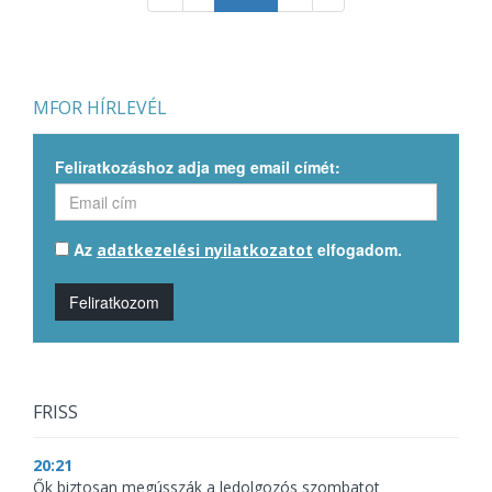
MFOR HÍRLEVÉL
Feliratkozáshoz adja meg email címét:
Az
elfogadom.
adatkezelési nyilatkozatot
Feliratkozom
FRISS
20:21
Ők biztosan megússzák a ledolgozós szombatot