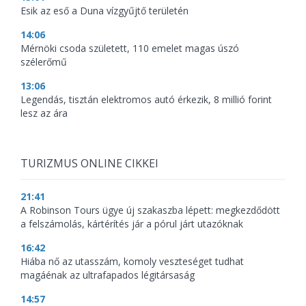
Esik az eső a Duna vízgyűjtő területén
14:06
Mérnöki csoda született, 110 emelet magas úszó
szélerőmű
13:06
Legendás, tisztán elektromos autó érkezik, 8 millió forint
lesz az ára
TURIZMUS ONLINE CIKKEI
21:41
A Robinson Tours ügye új szakaszba lépett: megkezdődött
a felszámolás, kártérítés jár a pórul járt utazóknak
16:42
Hiába nő az utasszám, komoly veszteséget tudhat
magáénak az ultrafapados légitársaság
14:57