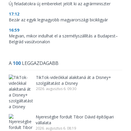
Új feladatokra új embereket jelölt ki az agrárminiszter
17:12
Bezár az egyik legnagyobb magyarországi bicikligyár
16:59
Megvan, mikor indulhat el a személyszállítás a Budapest–
Belgrád vasútvonalon
A
100
LEGGAZDAGABB
TikTok-videókkal alakítaná át a Disney+
szolgáltatást a Disney
2026. augusztus 6. 09:30
Nyereségbe fordult Tibor Dávid építőipari
vállalata
2026. augusztus 6. 08:19