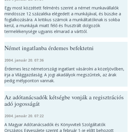
Egy most közzétett felmérés szerint a német munkavállalók
mindössze 12 százaléka elégedett a munkájával, és büszke a
foglalkozására. A kritikus számok a munkáltatóknak is sokba
kerül, a munkájuk miatt félő és frusztrált dolgozók
termelékenysége ugyanis elmarad a várttól.
Német ingatlanba érdemes befektetni
2004. január 20. 07:36
Érdemes lesz németországi ingatlant vásárolni a közeljövőben,
írja a Világgazdaság. A jogi akadályok megszűntek, az árak
pedig mélyponton vannak.
Az adótanácsadók kétségbe vonják a regisztrációs
adó jogosságát
2004. január 20. 07:22
A Magyar Adótanácsadók és Könyvviteli Szolgáltatók
Országos Egyesülete szerint a február 1-je előtt behozott