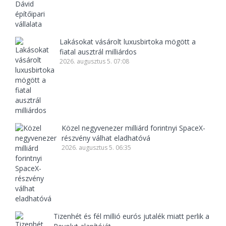
Lakásokat vásárolt luxusbirtoka mögött a
fiatal ausztrál milliárdos
2026. augusztus 5. 07:08
Közel negyvenezer milliárd forintnyi SpaceX-
részvény válhat eladhatóvá
2026. augusztus 5. 06:35
Tizenhét és fél millió eurós jutalék miatt perlik a