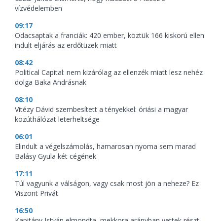
vízvédelemben
09:17
Odacsaptak a franciák: 420 ember, köztük 166 kiskorú ellen
indult eljárás az erdőtüzek miatt
08:42
Political Capital: nem kizárólag az ellenzék miatt lesz nehéz
dolga Baka Andrásnak
08:10
Vitézy Dávid szembesített a tényekkel: óriási a magyar
közúthálózat leterheltsége
06:01
Elindult a végelszámolás, hamarosan nyoma sem marad
Balásy Gyula két cégének
17:11
Túl vagyunk a válságon, vagy csak most jön a neheze? Ez
Viszont Privát
16:50
Kapitány István elmondta, mekkora arányban vettek részt