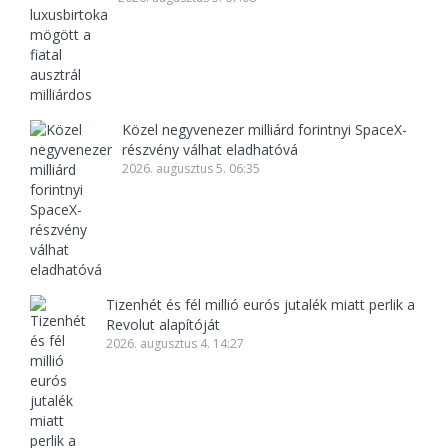
Közel negyvenezer milliárd forintnyi SpaceX-
részvény válhat eladhatóvá
2026. augusztus 5. 06:35
Tizenhét és fél millió eurós jutalék miatt perlik a
Revolut alapítóját
2026. augusztus 4. 14:27