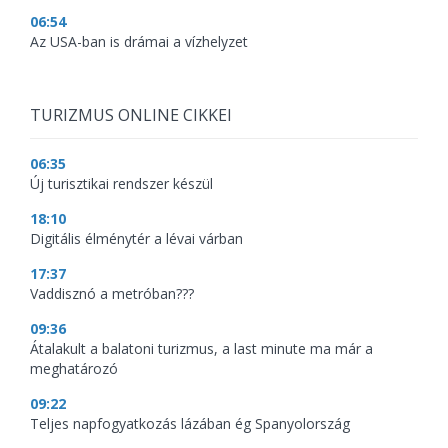
06:54
Az USA-ban is drámai a vízhelyzet
TURIZMUS ONLINE CIKKEI
06:35
Új turisztikai rendszer készül
18:10
Digitális élménytér a lévai várban
17:37
Vaddisznó a metróban???
09:36
Átalakult a balatoni turizmus, a last minute ma már a
meghatározó
09:22
Teljes napfogyatkozás lázában ég Spanyolország