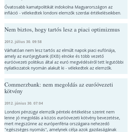
Óvatosabb kamatpolitikát indokolna Magyarországon az
infláció - vélekedtek londoni elemzők szerdai értékeléseikben.
Nem biztos, hogy tartós lesz a piaci optimizmus
2012. július 30. 09:58
Várhatóan nem lesz tartós az elmúlt napok piaci eufóriája,
amely az eurójegybank (EKB) elnöke és több vezető
euróövezeti politikus által az euró megvédéséről tett legutóbbi
nyilatkozatok nyomán alakult ki - vélekedtek az elemzők.
Commerzbank: nem megoldás az euróövezeti
kötvény
2012. június 30. 07:04
Londoni pénzügyi elemzők pénteki értékelése szerint nem
lenne jó megoldás a közös euróövezeti kötvény bevezetése,
mert megszűnne az európeriféria országaira nehezedő
"egészséges nyomás", amelynek célja azok gazdaságának