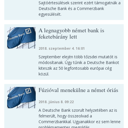
Sajtóértesülések szerint ezért támogatnák a
Deutsche Bank és a Commerzbank
egyesülését.
A legnagyobb német bank is
feketebárány lett
2018. szeptember 4. 16:01
Szeptember elején több tőzsdei mutatót is
módosítanak. Úgy tűnik a Deutsche Bankot
kiteszik az 50 legfontosabb európai cég
közül.
Fúzióval menekülne a német óriás
2018. június 8. 09:22
A Deutsche Bank szorult helyzetében az is
felmerült, hogy összeolvad a
Commerzbankkal. Ugyanakkor ez sem lenne
problémamentes megoldás.