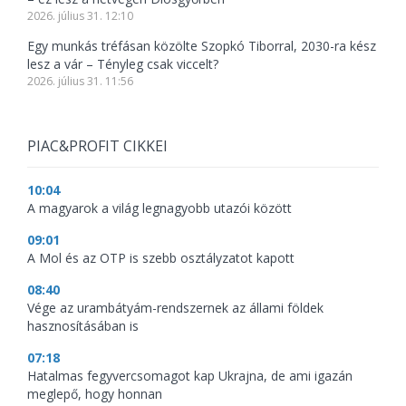
2026. július 31. 12:10
Egy munkás tréfásan közölte Szopkó Tiborral, 2030-ra kész
lesz a vár – Tényleg csak viccelt?
2026. július 31. 11:56
PIAC&PROFIT CIKKEI
10:04
A magyarok a világ legnagyobb utazói között
09:01
A Mol és az OTP is szebb osztályzatot kapott
08:40
Vége az urambátyám-rendszernek az állami földek
hasznosításában is
07:18
Hatalmas fegyvercsomagot kap Ukrajna, de ami igazán
meglepő, hogy honnan