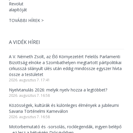
TOVÁBBI HÍREK >
A VIDÉK HÍREI
A V. Németh Zsolt, az Élő Környezetért Felelős Parlamenti
Bizottság elnöke a Szombathelyen megtartott pártpolitikai
cirkusszá silányult ülés után eddig mindössze egyszer hívta
össze a testületet
2026. augusztus 7. 17:41
Nyelvtanulás 2026: melyik nyelv hozza a legtöbbet?
2026. augusztus 7. 16:58
Közösségek, kultúrák és különleges élmények a jubileumi
Savaria Történelmi Karneválon
2026. augusztus 7. 16:58
Motorbemutató és -sorsolás, rocklegendák, ingyen belépő
– ez lesz a hétvégén Diósgyőrben