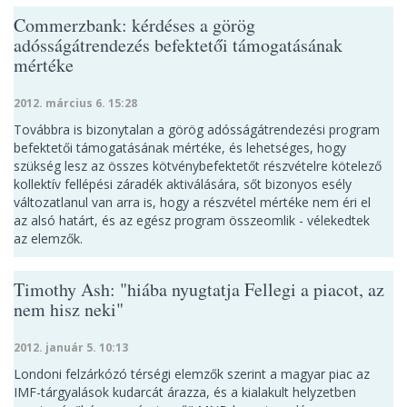
Commerzbank: kérdéses a görög
adósságátrendezés befektetői támogatásának
mértéke
2012. március 6. 15:28
Továbbra is bizonytalan a görög adósságátrendezési program
befektetői támogatásának mértéke, és lehetséges, hogy
szükség lesz az összes kötvénybefektetőt részvételre kötelező
kollektív fellépési záradék aktiválására, sőt bizonyos esély
változatlanul van arra is, hogy a részvétel mértéke nem éri el
az alsó határt, és az egész program összeomlik - vélekedtek
az elemzők.
Timothy Ash: "hiába nyugtatja Fellegi a piacot, az
nem hisz neki"
2012. január 5. 10:13
Londoni felzárkózó térségi elemzők szerint a magyar piac az
IMF-tárgyalások kudarcát árazza, és a kialakult helyzetben