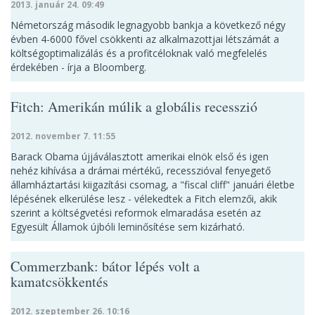
2013. január 24. 09:49
Németország második legnagyobb bankja a következő négy
évben 4-6000 fővel csökkenti az alkalmazottjai létszámát a
költségoptimalizálás és a profitcéloknak való megfelelés
érdekében - írja a Bloomberg.
Fitch: Amerikán múlik a globális recesszió
2012. november 7. 11:55
Barack Obama újjáválasztott amerikai elnök első és igen
nehéz kihívása a drámai mértékű, recesszióval fenyegető
államháztartási kiigazítási csomag, a "fiscal cliff" januári életbe
lépésének elkerülése lesz - vélekedtek a Fitch elemzői, akik
szerint a költségvetési reformok elmaradása esetén az
Egyesült Államok újbóli leminősítése sem kizárható.
Commerzbank: bátor lépés volt a
kamatcsökkentés
2012. szeptember 26. 10:16