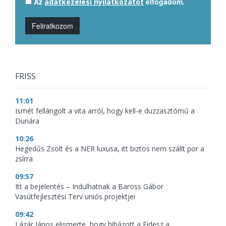
Az
elfogadom.
adatkezelési nyilatkozatot
Feliratkozom
FRISS
11:01
Ismét fellángolt a vita arról, hogy kell-e duzzasztómű a
Dunára
10:26
Hegedűs Zsolt és a NER luxusa, itt biztos nem szállt por a
zsírra
09:57
Itt a bejelentés – Indulhatnak a Baross Gábor
Vasútfejlesztési Terv uniós projektjei
09:42
Lázár János elismerte, hogy hibázott a Fidesz a