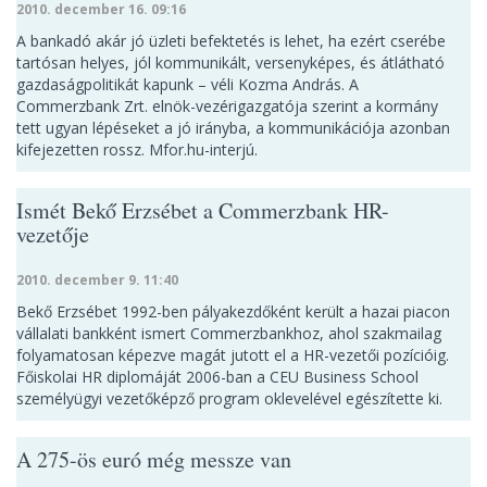
2010. december 16. 09:16
A bankadó akár jó üzleti befektetés is lehet, ha ezért cserébe
tartósan helyes, jól kommunikált, versenyképes, és átlátható
gazdaságpolitikát kapunk – véli Kozma András. A
Commerzbank Zrt. elnök-vezérigazgatója szerint a kormány
tett ugyan lépéseket a jó irányba, a kommunikációja azonban
kifejezetten rossz. Mfor.hu-interjú.
Ismét Bekő Erzsébet a Commerzbank HR-
vezetője
2010. december 9. 11:40
Bekő Erzsébet 1992-ben pályakezdőként került a hazai piacon
vállalati bankként ismert Commerzbankhoz, ahol szakmailag
folyamatosan képezve magát jutott el a HR-vezetői pozícióig.
Főiskolai HR diplomáját 2006-ban a CEU Business School
személyügyi vezetőképző program oklevelével egészítette ki.
A 275-ös euró még messze van