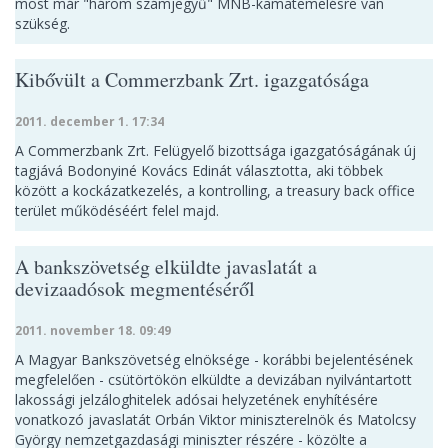
most már "három számjegyű" MNB-kamatemelésre van
szükség.
Kibővült a Commerzbank Zrt. igazgatósága
2011. december 1. 17:34
A Commerzbank Zrt. Felügyelő bizottsága igazgatóságának új
tagjává Bodonyiné Kovács Edinát választotta, aki többek
között a kockázatkezelés, a kontrolling, a treasury back office
terület működéséért felel majd.
A bankszövetség elküldte javaslatát a
devizaadósok megmentéséről
2011. november 18. 09:49
A Magyar Bankszövetség elnöksége - korábbi bejelentésének
megfelelően - csütörtökön elküldte a devizában nyilvántartott
lakossági jelzáloghitelek adósai helyzetének enyhítésére
vonatkozó javaslatát Orbán Viktor miniszterelnök és Matolcsy
György nemzetgazdasági miniszter részére - közölte a