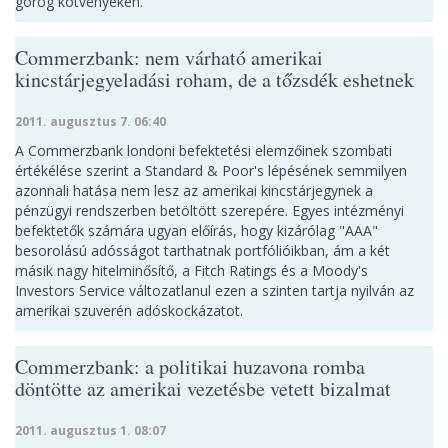
görög kötvényeken.
Commerzbank: nem várható amerikai
kincstárjegyeladási roham, de a tőzsdék eshetnek
2011. augusztus 7. 06:40
A Commerzbank londoni befektetési elemzőinek szombati
értékélése szerint a Standard & Poor's lépésének semmilyen
azonnali hatása nem lesz az amerikai kincstárjegynek a
pénzügyi rendszerben betöltött szerepére. Egyes intézményi
befektetők számára ugyan előírás, hogy kizárólag "AAA"
besorolású adósságot tarthatnak portfólióikban, ám a két
másik nagy hitelminősítő, a Fitch Ratings és a Moody's
Investors Service változatlanul ezen a szinten tartja nyilván az
amerikai szuverén adóskockázatot.
Commerzbank: a politikai huzavona romba
döntötte az amerikai vezetésbe vetett bizalmat
2011. augusztus 1. 08:07