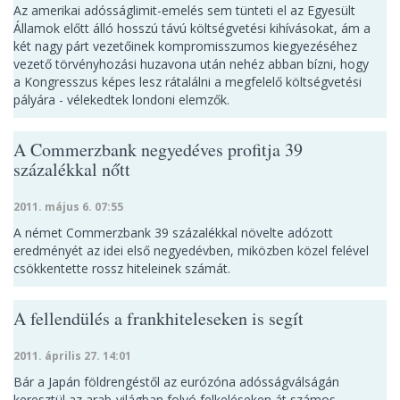
Az amerikai adósságlimit-emelés sem tünteti el az Egyesült
Államok előtt álló hosszú távú költségvetési kihívásokat, ám a
két nagy párt vezetőinek kompromisszumos kiegyezéséhez
vezető törvényhozási huzavona után nehéz abban bízni, hogy
a Kongresszus képes lesz rátalálni a megfelelő költségvetési
pályára - vélekedtek londoni elemzők.
A Commerzbank negyedéves profitja 39
százalékkal nőtt
2011. május 6. 07:55
A német Commerzbank 39 százalékkal növelte adózott
eredményét az idei első negyedévben, miközben közel felével
csökkentette rossz hiteleinek számát.
A fellendülés a frankhiteleseken is segít
2011. április 27. 14:01
Bár a Japán földrengéstől az eurózóna adósságválságán
keresztül az arab-világban folyó felkeléseken át számos