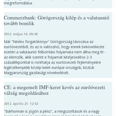
megreformálása.
Commerzbank: Görögország kilép és a valutaunió
tovább bomlik
2012. május 16. 09:40
Már "hiteles forgatókönyv" Görögország távozása az
euróövezetből, és az is valószínű, hogy ennek bekövetkezte
esetén a valutaunió felbomlási folyamata nem állna meg itt -
az elemzők, akik szerint e folyamat kiteljesedése 2-3
százalékponttal is ronthatja az euróövezeti fejleményekre
legérzékenyebb közép-kelet-európai országok, köztük
Magyarország gazdasági növekedését.
CE: a megemelt IMF-keret kevés az euróövezeti
válság megoldásához
2012. április 21. 12:52
"Bárhonnan is jöjjön a pénz", a megszorítások és a nagy