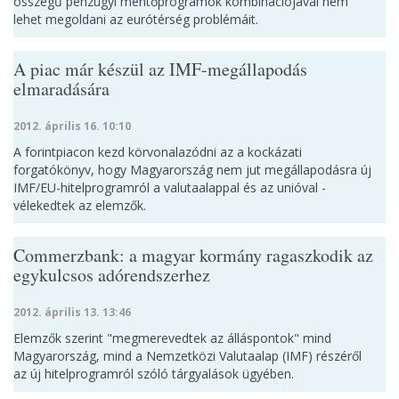
összegű pénzügyi mentőprogramok kombinációjával nem
lehet megoldani az eurótérség problémáit.
A piac már készül az IMF-megállapodás
elmaradására
2012. április 16. 10:10
A forintpiacon kezd körvonalazódni az a kockázati
forgatókönyv, hogy Magyarország nem jut megállapodásra új
IMF/EU-hitelprogramról a valutaalappal és az unióval -
vélekedtek az elemzők.
Commerzbank: a magyar kormány ragaszkodik az
egykulcsos adórendszerhez
2012. április 13. 13:46
Elemzők szerint "megmerevedtek az álláspontok" mind
Magyarország, mind a Nemzetközi Valutaalap (IMF) részéről
az új hitelprogramról szóló tárgyalások ügyében.