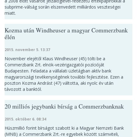
a 2008 előtt vásárolt jelzáloglevél-fedezetű értékpapírokkal a
subprime-válság során elszenvedett milliárdos veszteségei
miatt.
Kozma után Windheuser a magyar Commerzbank
élén
2015. november 5. 13:37
November elejétől Klaus Windheuser (45) tölti be a
Commerzbank Zrt. elnök-vezérigazgatói pozícióját
Budapesten. Feladata a vállalati üzletágban aktív bank
magyarországi tevékenységének további fejlesztése. Ezen a
poszton Kozma Andrást (47) váltotta, aki nyolc év után
távozott a banktól.
20 milliós jegybanki bírság a Commerzbanknak
2015. október 6. 08:34
Húszmillió forint bírságot szabott ki a Magyar Nemzeti Bank
(MNB) a Commerzbank Zrt.-re egyebek között számviteli,