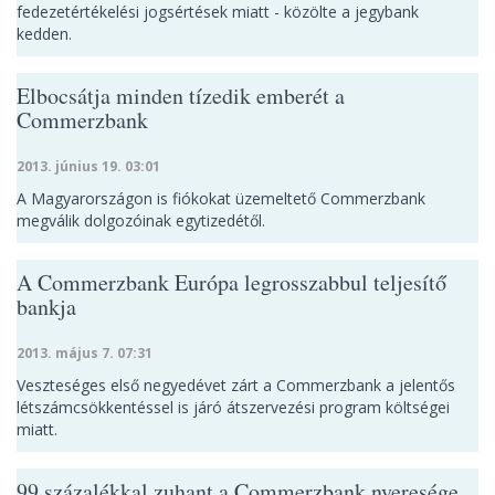
fedezetértékelési jogsértések miatt - közölte a jegybank
kedden.
Elbocsátja minden tízedik emberét a
Commerzbank
2013. június 19. 03:01
A Magyarországon is fiókokat üzemeltető Commerzbank
megválik dolgozóinak egytizedétől.
A Commerzbank Európa legrosszabbul teljesítő
bankja
2013. május 7. 07:31
Veszteséges első negyedévet zárt a Commerzbank a jelentős
létszámcsökkentéssel is járó átszervezési program költségei
miatt.
99 százalékkal zuhant a Commerzbank nyeresége