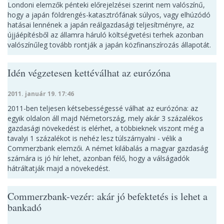
Londoni elemzők pénteki előrejelzései szerint nem valószínű,
hogy a japán földrengés-katasztrófának súlyos, vagy elhúzódó
hatásai lennének a japán reálgazdasági teljesítményre, az
újjáépítésből az államra háruló költségvetési terhek azonban
valószínűleg tovább rontják a japán közfinanszírozás állapotát.
Idén végzetesen kettéválhat az eurózóna
2011. január 19. 17:46
2011-ben teljesen kétsebességessé válhat az eurózóna: az
egyik oldalon áll majd Németország, mely akár 3 százalékos
gazdasági növekedést is elérhet, a többieknek viszont még a
tavalyi 1 százalékot is nehéz lesz túlszárnyalni - vélik a
Commerzbank elemzői. A német kilábalás a magyar gazdaság
számára is jó hír lehet, azonban félő, hogy a válságadók
hátráltatják majd a növekedést.
Commerzbank-vezér: akár jó befektetés is lehet a
bankadó