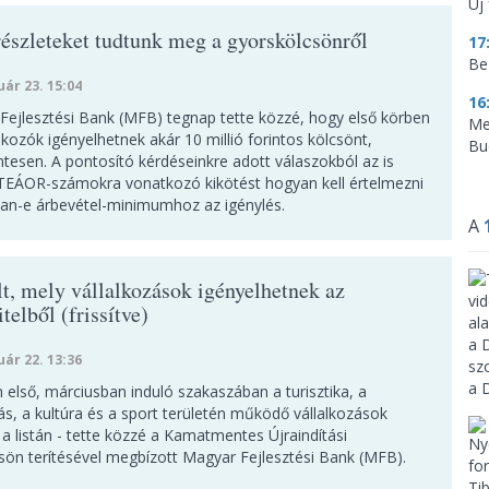
Új 
részleteket tudtunk meg a gyorskölcsönről
17
Be
uár 23. 15:04
16
Fejlesztési Bank (MFB) tegnap tette közzé, hogy első körben
Me
lkozók igényelhetnek akár 10 millió forintos kölcsönt,
Bu
esen. A pontosító kérdéseinkre adott válaszokból az is
a TEÁOR-számokra vonatkozó kikötést hogyan kell értelmezni
van-e árbevétel-minimumhoz az igénylés.
A
lt, mely vállalkozások igényelhetnek az
telből (frissítve)
uár 22. 13:36
első, márciusban induló szakaszában a turisztika, a
s, a kultúra és a sport területén működő vállalkozások
 a listán - tette közzé a Kamatmentes Újraindítási
sön terítésével megbízott Magyar Fejlesztési Bank (MFB).