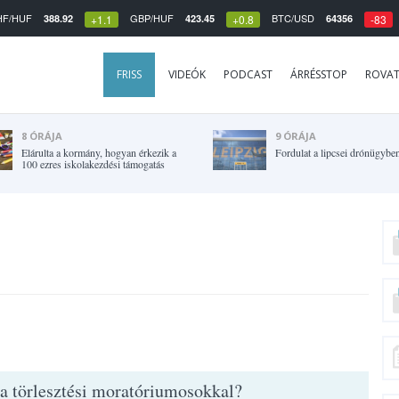
HF/HUF
GBP/HUF
BTC/USD
388.92
423.45
64356
+1.1
+0.8
-83
FRISS
VIDEÓK
PODCAST
ÁRRÉSSTOP
ROVA
8 ÓRÁJA
9 ÓRÁJA
Elárulta a kormány, hogyan érkezik a
Fordulat a lipcsei drónügybe
100 ezres iskolakezdési támogatás
 a törlesztési moratóriumosokkal?