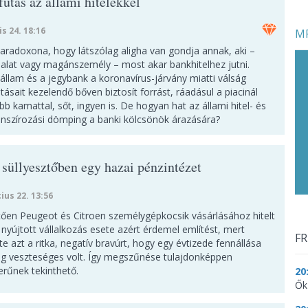
utás az állami hitelekkel
is 24. 18:16
MF
paradoxona, hogy látszólag aligha van gondja annak, aki –
lalat vagy magánszemély – most akar bankhitelhez jutni.
állam és a jegybank a koronavírus-járvány miatti válság
tásait kezelendő bőven biztosít forrást, ráadásul a piacinál
b kamattal, sőt, ingyen is. De hogyan hat az állami hitel- és
anszírozási dömping a banki kölcsönök árazására?
 süllyesztőben egy hazai pénzintézet
ius 22. 13:56
tően Peugeot és Citroen személygépkocsik vásárlásához hitelt
t nyújtott vállalkozás esete azért érdemel említést, mert
FR
te azt a ritka, negatív bravúrt, hogy egy évtizede fennállása
ig veszteséges volt. Így megszűnése tulajdonképpen
erűnek tekinthető.
20
Ők