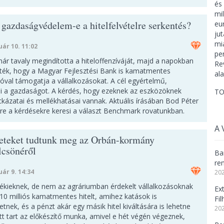
 gazdaságvédelem-e a hitelfelvételre serkentés?
uár 10. 11:02
r tavaly megindította a hiteloffenzíváját, majd a napokban
tték, hogy a Magyar Fejlesztési Bank is kamatmentes
óval támogatja a vállalkozásokat. A cél egyértelmű,
ni a gazdaságot. A kérdés, hogy ezeknek az eszközöknek
TO
ckázatai és mellékhatásai vannak. Aktuális írásában Bod Péter
re a kérdésekre keresi a választ Benchmark rovatunkban.
A 
leteket tudtunk meg az Orbán-kormány
lcsönéről
Ba
re
uár 9. 14:34
202
dékieknek, de nem az agráriumban érdekelt vállalkozásoknak
Ex
10 milliós kamatmentes hitelt, amihez katások is
Fi
tnek, és a pénzt akár egy másik hitel kiváltására is lehetne
202
 Itt tart az előkészítő munka, amivel e hét végén végeznek,