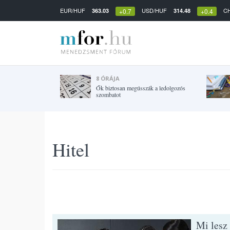
EUR/HUF
USD/HUF
C
363.03
314.48
+0.7
+0.4
8 ÓRÁJA
Ők biztosan megússzák a ledolgozós
szombatot
Hitel
Mi lesz