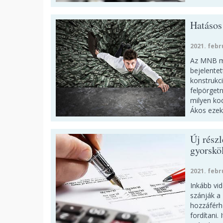
Hatásos
2021. febr
Az MNB má
bejelente
konstrukci
felpörget
milyen ko
Ákos ezek
Új rész
gyorskö
2021. febr
Inkább vi
szánják a 
hozzáférhe
fordítani.