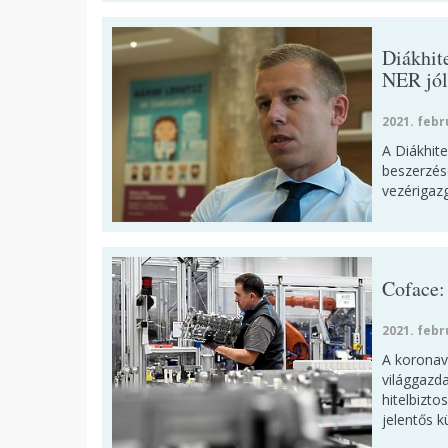
Diákhite
NER jól
2021. febr
A Diákhite
beszerzése
vezérigazg
Coface:
2021. febr
A koronav
világgazda
hitelbizto
jelentős 