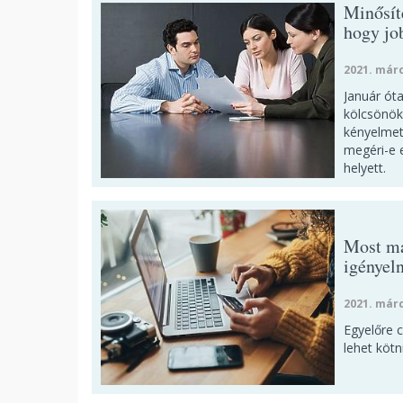
Minősít
hogy jo
2021. márc
Január óta
kölcsönök
kényelmet
megéri-e 
helyett.
Most má
igényeln
2021. márc
Egyelőre 
lehet kötn