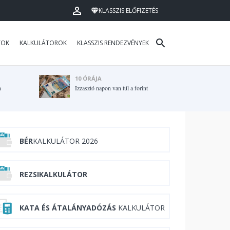
KLASSZIS ELŐFIZETÉS
TOK
KALKULÁTOROK
KLASSZIS RENDEZVÉNYEK
10 ÓRÁJA
n
Izzasztó napon van túl a forint
BÉR
KALKULÁTOR 2026
REZSIKALKULÁTOR
KATA ÉS ÁTALÁNYADÓZÁS
KALKULÁTOR