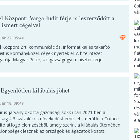
l Központ: Varga Judit férje is leszerződött a
 ismert cégeivel
uár 22. 05:44
l Központ Zrt. kommunikációs, informatikai és takarító
it is kormányközeli cégek nyerték el. A hitelintézet
atója Magyar Péter, az igazságügyi miniszter férje.
 Egyenlőtlen kilábalás jöhet
uár 18. 09:49
írus-járvány okozta gazdasági sokk után 2021-ben a
ság 4,3 százalékos növekedést érhet el – derül ki a Coface
sító átfogó elemzéséből, amely szerint a kilábalás ütemében
különbségek lesznek az országok és ágazatok között.