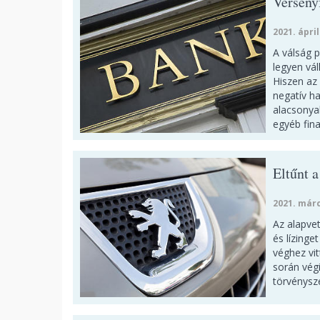
Versenyf
2021. ápril
A válság 
legyen vál
Hiszen az 
negatív ha
alacsonyab
egyéb fin
Eltűnt a
2021. márc
Az alapve
és lízinge
véghez vit
során vég
törvénysz