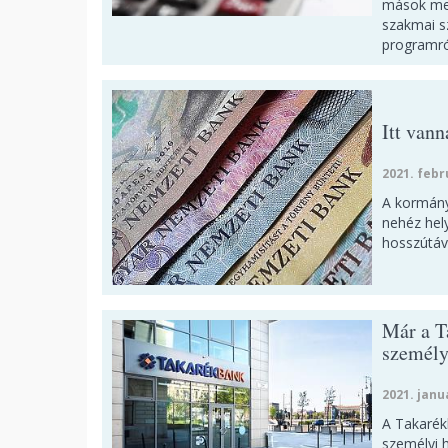
mások mel
szakmai s
programról
Itt vann
2021. febr
A kormány
nehéz hely
hosszútávr
Már a T
személy
2021. janu
A Takarék
személyi 