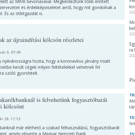
Per
lett az MKIK bevonásával. Megkérdeztünk több érintett
ko
zervezetet és érdekképviseletet arról, hogy mit gondolnak a
202
. És az ötletgazdát is.
Mo
be
202
ak az újraindítási kölcsön részletei
Eg
ra 
uár 6. 07:49
202
 nyilvánosságra hozta, hogy a koronavírus járvány miatt
zetbe került cégek milyen feltételekkel vehetnek fel
a szóló gyorshitelt.
PI
16
akarékbanknál is felvehetünk fogyasztóbarát
Ma
i kölcsönt
tá
15
ár 28. 17:13
Is
banknál már elérhető a szabad felhasználású, fogyasztóbarát
hitel, amely elnyerte a Magyar Nemzeti Bank
15