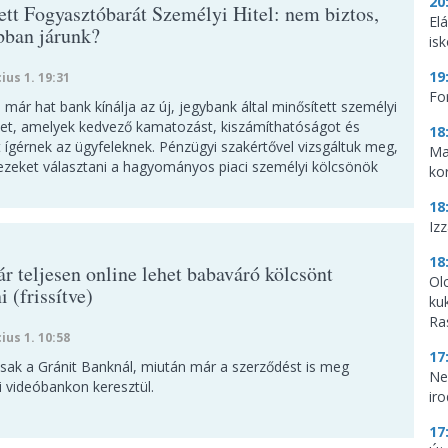
20
ett Fogyasztóbarát Személyi Hitel: nem biztos,
El
bban járunk?
is
19
ius 1. 19:31
Fo
 már hat bank kínálja az új, jegybank által minősített személyi
et, amelyek kedvező kamatozást, kiszámíthatóságot és
18
 ígérnek az ügyfeleknek. Pénzügyi szakértővel vizsgáltuk meg,
Ma
ezeket választani a hagyományos piaci személyi kölcsönök
ko
18
Iz
18
r teljesen online lehet babaváró kölcsönt
Ol
i (frissítve)
ku
Ra
ius 1. 10:58
17
csak a Gránit Banknál, miután már a szerződést is meg
Ne
i videóbankon keresztül.
ir
17