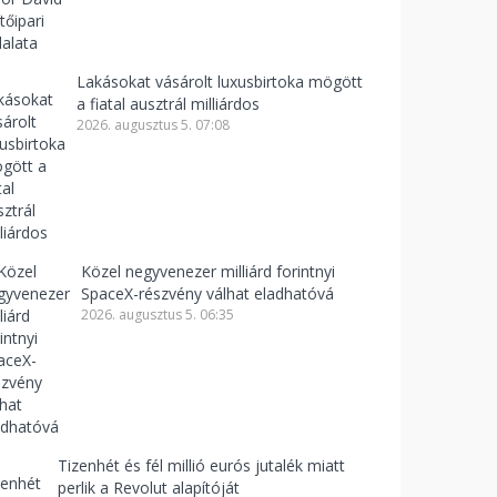
Lakásokat vásárolt luxusbirtoka mögött
a fiatal ausztrál milliárdos
2026. augusztus 5. 07:08
Közel negyvenezer milliárd forintnyi
SpaceX-részvény válhat eladhatóvá
2026. augusztus 5. 06:35
Tizenhét és fél millió eurós jutalék miatt
perlik a Revolut alapítóját