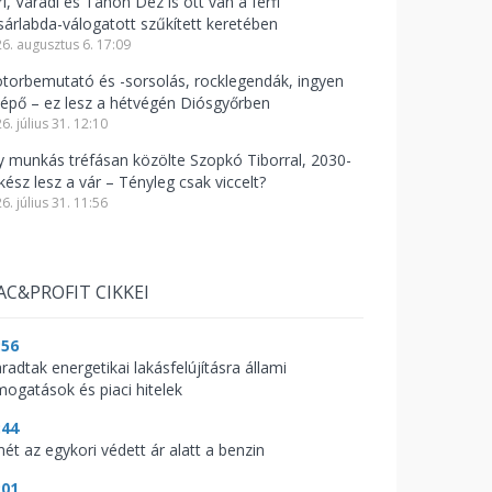
l, Váradi és Tanoh Dez is ott van a férfi
sárlabda-válogatott szűkített keretében
6. augusztus 6. 17:09
torbemutató és -sorsolás, rocklegendák, ingyen
lépő – ez lesz a hétvégén Diósgyőrben
6. július 31. 12:10
y munkás tréfásan közölte Szopkó Tiborral, 2030-
kész lesz a vár – Tényleg csak viccelt?
6. július 31. 11:56
AC&PROFIT CIKKEI
:56
radtak energetikai lakásfelújításra állami
mogatások és piaci hitelek
:44
mét az egykori védett ár alatt a benzin
:01