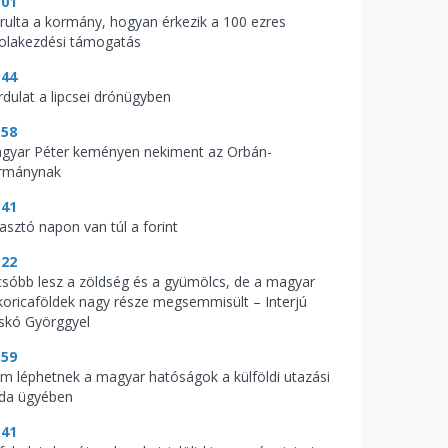
:01
árulta a kormány, hogyan érkezik a 100 ezres
kolakezdési támogatás
:44
rdulat a lipcsei drónügyben
:58
gyar Péter keményen nekiment az Orbán-
rmánynak
:41
zasztó napon van túl a forint
:22
csóbb lesz a zöldség és a gyümölcs, de a magyar
koricaföldek nagy része megsemmisült – Interjú
skó Györggyel
:59
m léphetnek a magyar hatóságok a külföldi utazási
oda ügyében
:41