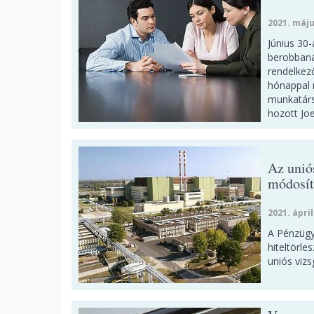
2021. máju
Június 30-
berobbanás
rendelkező
hónappal m
munkatárs
hozott Joe
Az unió
módosíto
2021. ápril
A Pénzügy
hiteltörle
uniós vizs