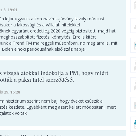
s 3. 19:01
án lejár ugyanis a koronavírus-járvány tavaly márciusi
akor a lakossági és a vállalati hitelekkel
knek egyaránt eredetileg 2020 végéig biztosított, majd hat
eghosszabbított fizetési könnyítés. Erre is kitért
unk a Trend FM ma reggeli műsorában, no meg arra is, mit
 Biden elnöki periódusának első száz napja.
s vizsgálatokkal indokolja a PM, hogy miért
tták a paksi hitel szerződését
is 29. 16:28
minisztérium szerint nem baj, hogy éveket csúszik a
sztés kezdete. Egyébként meg azért kellett módosítani, mert
gálatok voltak.