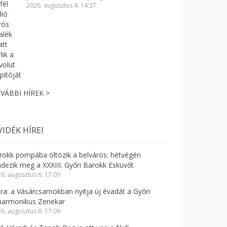
2026. augusztus 4. 14:27
VÁBBI HÍREK >
VIDÉK HÍREI
rokk pompába öltözik a belváros: hétvégén
ndezik meg a XXXIII. Győri Barokk Esküvőt
6. augusztus 6. 17:09
tra: a Vásárcsarnokban nyitja új évadát a Győri
lharmonikus Zenekar
6. augusztus 6. 17:09