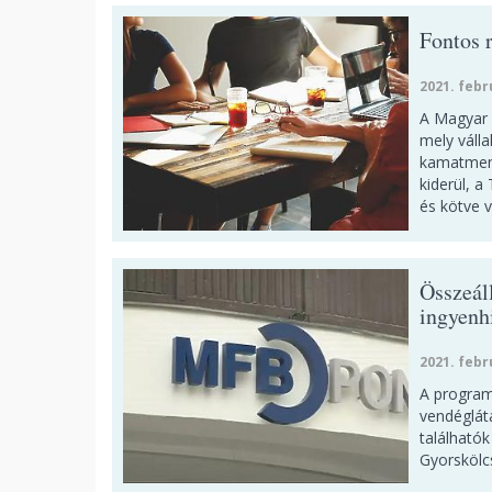
Fontos 
2021. febr
A Magyar 
mely válla
kamatment
kiderül, 
és kötve 
Összeál
ingyenhi
2021. febr
A program 
vendéglátá
találhatók
Gyorskölc