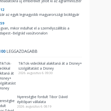
feladatokra új embereket jelölt ki az agrárminiszter
:12
zár az egyik legnagyobb magyarországi bicikligyár
:59
gvan, mikor indulhat el a személyszállítás a
dapest–Belgrád vasútvonalon
100
LEGGAZDAGABB
TikTok-videókkal alakítaná át a Disney+
szolgáltatást a Disney
2026. augusztus 6. 09:30
Nyereségbe fordult Tibor Dávid
építőipari vállalata
2026. augusztus 6. 08:19