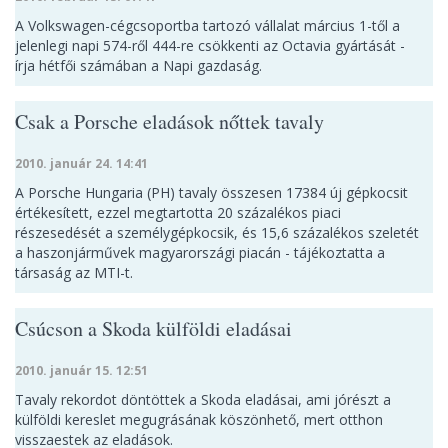
A Volkswagen-cégcsoportba tartozó vállalat március 1-től a
jelenlegi napi 574-ről 444-re csökkenti az Octavia gyártását -
írja hétfői számában a Napi gazdaság.
Csak a Porsche eladások nőttek tavaly
2010. január 24. 14:41
A Porsche Hungaria (PH) tavaly összesen 17384 új gépkocsit
értékesített, ezzel megtartotta 20 százalékos piaci
részesedését a személygépkocsik, és 15,6 százalékos szeletét
a haszonjárművek magyarországi piacán - tájékoztatta a
társaság az MTI-t.
Csúcson a Skoda külföldi eladásai
2010. január 15. 12:51
Tavaly rekordot döntöttek a Skoda eladásai, ami jórészt a
külföldi kereslet megugrásának köszönhető, mert otthon
visszaestek az eladások.