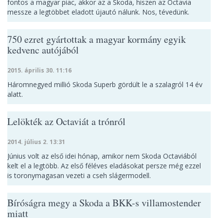
fontos a magyar piac, akkor az a Skoda, hiszen az Octavia
messze a legtöbbet eladott újautó nálunk. Nos, tévedünk.
750 ezret gyártottak a magyar kormány egyik
kedvenc autójából
2015. április 30. 11:16
Háromnegyed millió Skoda Superb gördült le a szalagról 14 év
alatt.
Lelökték az Octaviát a trónról
2014. július 2. 13:31
Június volt az első idei hónap, amikor nem Skoda Octaviából
kelt el a legtöbb. Az első féléves eladásokat persze még ezzel
is toronymagasan vezeti a cseh slágermodell.
Bíróságra megy a Skoda a BKK-s villamostender
miatt