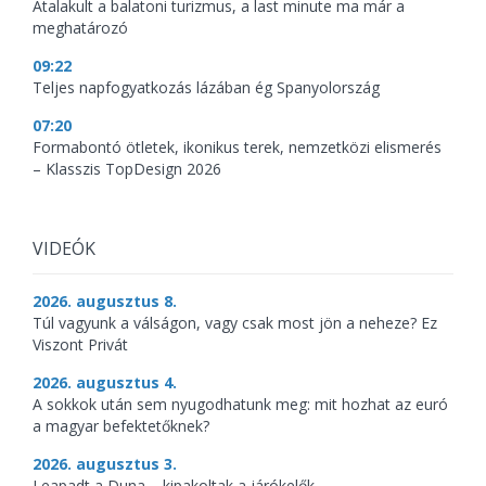
Átalakult a balatoni turizmus, a last minute ma már a
meghatározó
09:22
Teljes napfogyatkozás lázában ég Spanyolország
07:20
Formabontó ötletek, ikonikus terek, nemzetközi elismerés
– Klasszis TopDesign 2026
VIDEÓK
2026. augusztus 8.
Túl vagyunk a válságon, vagy csak most jön a neheze? Ez
Viszont Privát
2026. augusztus 4.
A sokkok után sem nyugodhatunk meg: mit hozhat az euró
a magyar befektetőknek?
2026. augusztus 3.
Leapadt a Duna – kipakoltak a járókelők