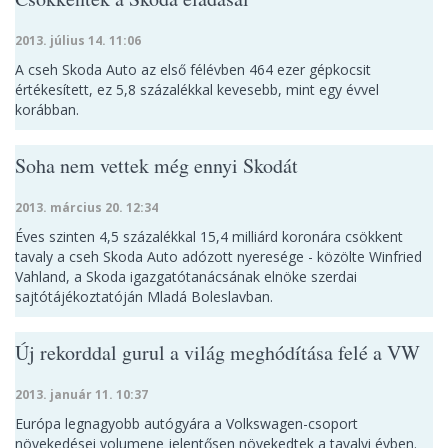
2013. július 14. 11:06
A cseh Skoda Auto az első félévben 464 ezer gépkocsit
értékesített, ez 5,8 százalékkal kevesebb, mint egy évvel
korábban.
Soha nem vettek még ennyi Skodát
2013. március 20. 12:34
Éves szinten 4,5 százalékkal 15,4 milliárd koronára csökkent
tavaly a cseh Skoda Auto adózott nyeresége - közölte Winfried
Vahland, a Skoda igazgatótanácsának elnöke szerdai
sajtótájékoztatóján Mladá Boleslavban.
Új rekorddal gurul a világ meghódítása felé a VW
2013. január 11. 10:37
Európa legnagyobb autógyára a Volkswagen-csoport
növekedései volumene jelentősen növekedtek a tavalyi évben.