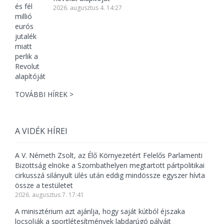
2026. augusztus 4. 14:27
TOVÁBBI HÍREK >
A VIDÉK HÍREI
A V. Németh Zsolt, az Élő Környezetért Felelős Parlamenti
Bizottság elnöke a Szombathelyen megtartott pártpolitikai
cirkusszá silányult ülés után eddig mindössze egyszer hívta
össze a testületet
2026. augusztus 7. 17:41
A minisztérium azt ajánlja, hogy saját kútból éjszaka
locsolják a sportlétesítmények labdarúgó pályáit