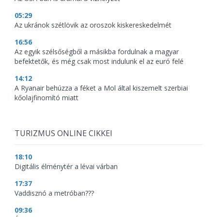
05:29
Az ukránok szétlövik az oroszok kiskereskedelmét
16:56
Az egyik szélsőségből a másikba fordulnak a magyar
befektetők, és még csak most indulunk el az euró felé
14:12
A Ryanair behúzza a féket a Mol által kiszemelt szerbiai
kőolajfinomító miatt
TURIZMUS ONLINE CIKKEI
18:10
Digitális élménytér a lévai várban
17:37
Vaddisznó a metróban???
09:36