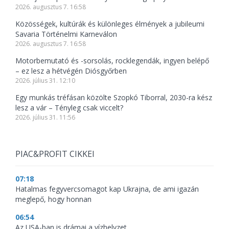
2026. augusztus 7. 16:58
Közösségek, kultúrák és különleges élmények a jubileumi
Savaria Történelmi Karneválon
2026. augusztus 7. 16:58
Motorbemutató és -sorsolás, rocklegendák, ingyen belépő
– ez lesz a hétvégén Diósgyőrben
2026. július 31. 12:10
Egy munkás tréfásan közölte Szopkó Tiborral, 2030-ra kész
lesz a vár – Tényleg csak viccelt?
2026. július 31. 11:56
PIAC&PROFIT CIKKEI
07:18
Hatalmas fegyvercsomagot kap Ukrajna, de ami igazán
meglepő, hogy honnan
06:54
Az USA-ban is drámai a vízhelyzet