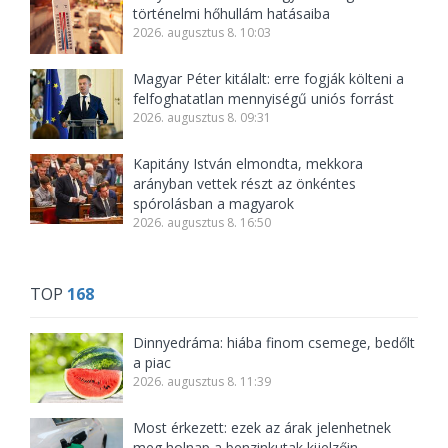
történelmi hőhullám hatásaiba
2026. augusztus 8. 10:03
Magyar Péter kitálalt: erre fogják költeni a
felfoghatatlan mennyiségű uniós forrást
2026. augusztus 8. 09:31
Kapitány István elmondta, mekkora
arányban vettek részt az önkéntes
spórolásban a magyarok
2026. augusztus 8. 16:50
TOP
168
Dinnyedráma: hiába finom csemege, bedőlt
a piac
2026. augusztus 8. 11:39
Most érkezett: ezek az árak jelenhetnek
meg holnap a benzinkutak kijelzőin