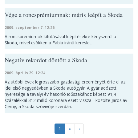
Vége a roncsprémiumnak: máris leépít a Skoda
2009. szeptember 7. 12:26
A roncsprémiumok kifutásával leépítésekre kényszerül a
Skoda, mivel csökken a Fabia iránti kereslet.
Negatív rekordot döntött a Skoda
2009. április 29. 12:24
Az utóbbi évek legrosszabb gazdasági eredményét érte el az
idei első negyedévben a Skoda autógyár. A gyár adózott
nyeresége a tavalyi év hasonló időszakához képest 91,4
százalékkal 312 millió koronára esett vissza - közölte Jaroslav
Cerny, a Skoda szóvivője szerdán.
1
»
›