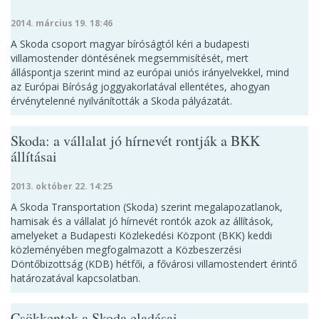
2014. március 19. 18:46
A Skoda csoport magyar bíróságtól kéri a budapesti
villamostender döntésének megsemmisítését, mert
álláspontja szerint mind az európai uniós irányelvekkel, mind
az Európai Bíróság joggyakorlatával ellentétes, ahogyan
érvénytelenné nyilvánították a Skoda pályázatát.
Skoda: a vállalat jó hírnevét rontják a BKK
állításai
2013. október 22. 14:25
A Skoda Transportation (Skoda) szerint megalapozatlanok,
hamisak és a vállalat jó hírnevét rontók azok az állítások,
amelyeket a Budapesti Közlekedési Központ (BKK) keddi
közleményében megfogalmazott a Közbeszerzési
Döntőbizottság (KDB) hétfői, a fővárosi villamostendert érintő
határozatával kapcsolatban.
Csökkentek a Skoda eladásai