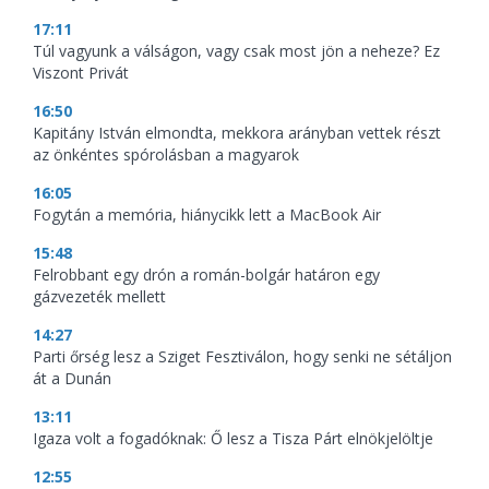
17:11
Túl vagyunk a válságon, vagy csak most jön a neheze? Ez
Viszont Privát
16:50
Kapitány István elmondta, mekkora arányban vettek részt
az önkéntes spórolásban a magyarok
16:05
Fogytán a memória, hiánycikk lett a MacBook Air
15:48
Felrobbant egy drón a román-bolgár határon egy
gázvezeték mellett
14:27
Parti őrség lesz a Sziget Fesztiválon, hogy senki ne sétáljon
át a Dunán
13:11
Igaza volt a fogadóknak: Ő lesz a Tisza Párt elnökjelöltje
12:55