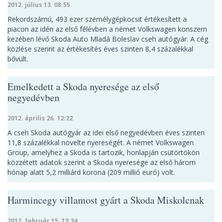
2012. július 13. 08:55
Rekordszámú, 493 ezer személygépkocsit értékesített a
piacon az idén az első félévben a német Volkswagen konszern
kezében lévő Skoda Auto Mladá Boleslav cseh autógyár. A cég
közlése szerint az értékesítés éves szinten 8,4 százalékkal
bővült.
Emelkedett a Skoda nyeresége az első
negyedévben
2012. április 26. 12:22
A cseh Skoda autógyár az idei első negyedévben éves szinten
11,8 százalékkal növelte nyereségét. A német Volkswagen
Group, amelyhez a Skoda is tartozik, honlapján csütörtökön
közzétett adatok szerint a Skoda nyeresége az első három
hónap alatt 5,2 milliárd korona (209 millió euró) volt.
Harmincegy villamost gyárt a Skoda Miskolcnak
2012. február 15. 13:34