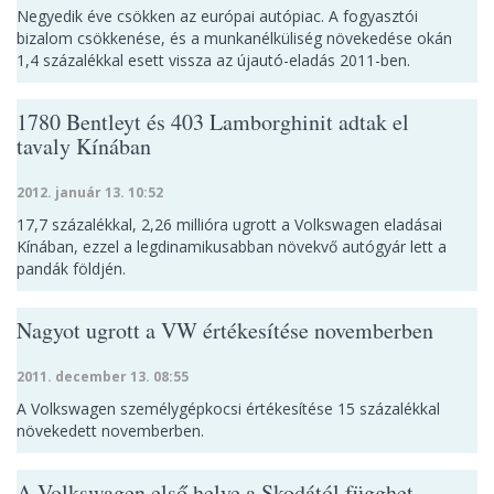
Negyedik éve csökken az európai autópiac. A fogyasztói
bizalom csökkenése, és a munkanélküliség növekedése okán
1,4 százalékkal esett vissza az újautó-eladás 2011-ben.
1780 Bentleyt és 403 Lamborghinit adtak el
tavaly Kínában
2012. január 13. 10:52
17,7 százalékkal, 2,26 millióra ugrott a Volkswagen eladásai
Kínában, ezzel a legdinamikusabban növekvő autógyár lett a
pandák földjén.
Nagyot ugrott a VW értékesítése novemberben
2011. december 13. 08:55
A Volkswagen személygépkocsi értékesítése 15 százalékkal
növekedett novemberben.
A Volkswagen első helye a Skodától függhet