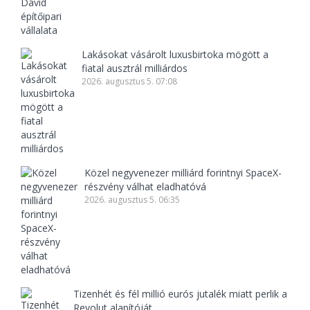
Lakásokat vásárolt luxusbirtoka mögött a
fiatal ausztrál milliárdos
2026. augusztus 5. 07:08
Közel negyvenezer milliárd forintnyi SpaceX-
részvény válhat eladhatóvá
2026. augusztus 5. 06:35
Tizenhét és fél millió eurós jutalék miatt perlik a
Revolut alapítóját