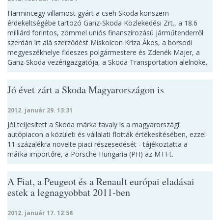
Harmincegy villamost gyárt a cseh Skoda konszern
érdekeltségébe tartozó Ganz-Skoda Közlekedési Zrt., a 18.6
milliárd forintos, zömmel uniós finanszírozású járműtenderről
szerdán írt alá szerződést Miskolcon Kriza Ákos, a borsodi
megyeszékhelye fideszes polgármestere és Zdenék Majer, a
Ganz-Skoda vezérigazgatója, a Skoda Transportation alelnöke.
Jó évet zárt a Skoda Magyarországon is
2012. január 29. 13:31
Jól teljesített a Skoda márka tavaly is a magyarországi
autópiacon a közületi és vállalati flották értékesítésében, ezzel
11 százalékra növelte piaci részesedését - tájékoztatta a
márka importőre, a Porsche Hungaria (PH) az MTI-t.
A Fiat, a Peugeot és a Renault európai eladásai
estek a legnagyobbat 2011-ben
2012. január 17. 12:58