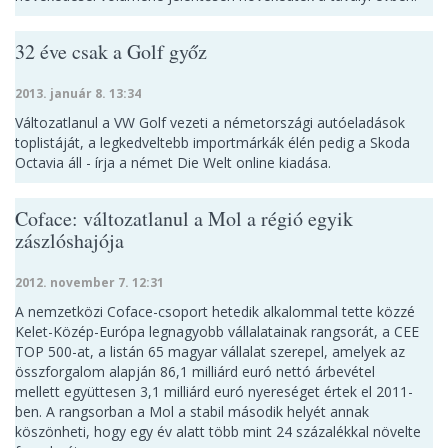
32 éve csak a Golf győz
2013. január 8. 13:34
Változatlanul a VW Golf vezeti a németországi autóeladások
toplistáját, a legkedveltebb importmárkák élén pedig a Skoda
Octavia áll - írja a német Die Welt online kiadása.
Coface: változatlanul a Mol a régió egyik
zászlóshajója
2012. november 7. 12:31
A nemzetközi Coface-csoport hetedik alkalommal tette közzé
Kelet-Közép-Európa legnagyobb vállalatainak rangsorát, a CEE
TOP 500-at, a listán 65 magyar vállalat szerepel, amelyek az
összforgalom alapján 86,1 milliárd euró nettó árbevétel
mellett együttesen 3,1 milliárd euró nyereséget értek el 2011-
ben. A rangsorban a Mol a stabil második helyét annak
köszönheti, hogy egy év alatt több mint 24 százalékkal növelte