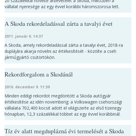
20 százalékkal növelte árbevételét a Skoda, miközben a
vállalat nyeresége az egy évvel korábbi háromszorosa lett.
A Skoda rekordeladással zárta a tavalyi évet
2011. január 6. 14:37
A Skoda, amely rekordeladással zárta a tavalyi évet, 2018-ra
duplájára akarja növelni az értékesítését - közölte a cseh
járműgyártó csütörtökön.
Rekordforgalom a Skodánál
2010. december 9. 11:59
Minden eddigi rekordot megdöntött a Skoda autógyár
értékesítése az idén novemberig: a Volkswagen csehországi
vállalata 702,400 kocsit adott el világszerte az első tizenegy
hónapban, 12,3 százalékkal többet az egy évvel korábbinál.
Tíz év alatt megduplázná évi termelését a Skoda