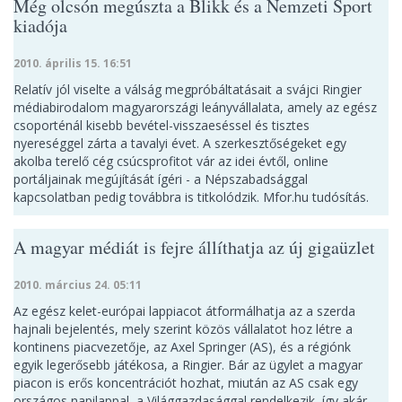
Még olcsón megúszta a Blikk és a Nemzeti Sport
kiadója
2010. április 15. 16:51
Relatív jól viselte a válság megpróbáltatásait a svájci Ringier
médiabirodalom magyarországi leányvállalata, amely az egész
csoporténál kisebb bevétel-visszaeséssel és tisztes
nyereséggel zárta a tavalyi évet. A szerkesztőségeket egy
akolba terelő cég csúcsprofitot vár az idei évtől, online
portáljainak megújítását ígéri - a Népszabadsággal
kapcsolatban pedig továbbra is titkolódzik. Mfor.hu tudósítás.
A magyar médiát is fejre állíthatja az új gigaüzlet
2010. március 24. 05:11
Az egész kelet-európai lappiacot átformálhatja az a szerda
hajnali bejelentés, mely szerint közös vállalatot hoz létre a
kontinens piacvezetője, az Axel Springer (AS), és a régiónk
egyik legerősebb játékosa, a Ringier. Bár az ügylet a magyar
piacon is erős koncentrációt hozhat, miután az AS csak egy
országos napilappal, a Világgazdasággal rendelkezik, így akár