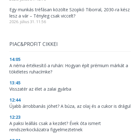
Egy munkás tréfásan közölte Szopkó Tiborral, 2030-ra kész
lesz a vár – Tényleg csak viccelt?
2026. július 31. 11:56
PIAC&PROFIT CIKKEI
14:05
A néma értékesítő a ruhán: Hogyan épít prémium márkát a
tökéletes ruhacímke?
13:45
Visszatér az élet a zalai gyárba
12:44
Újabb árrobbanás jöhet? A búza, az olaj és a cukor is drágul
12:23
A paksi leállás csak a kezdet? Évek óta ismert
rendszerkockázatra figyelmeztetnek