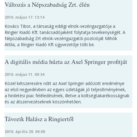
Változás a Népszabadság Zrt. élén
2010. május 17. 13:14
Kovács Tibor, a társaság eddigi elnök-vezérigazgatója a
Ringier Kiadó Kft. tanácsadójaként folytatja tevékenységét. A
Népszabadság Zrt elnök-vezérigazgatói pozícióját Mihók
Attila, a Ringier Kiadó Kft ügyvezetője tölti be.
A digitális média húzta az Axel Springer profitját
2010. május 11. 09:34
Közel kétszeresére nőtt az Axel Springer adózott eredménye
az első negyedévben az egyes üzletágak jó teljesítményének,
a hirdetési piac feléledésének, illetve a költségtakarékosságnak
és az átszervezéseknek köszönhetően.
Távozik Halász a Ringiertől
2010. április 29. 09:09