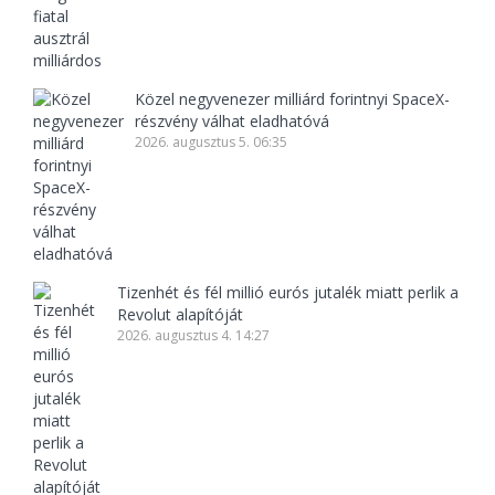
Közel negyvenezer milliárd forintnyi SpaceX-
részvény válhat eladhatóvá
2026. augusztus 5. 06:35
Tizenhét és fél millió eurós jutalék miatt perlik a
Revolut alapítóját
2026. augusztus 4. 14:27