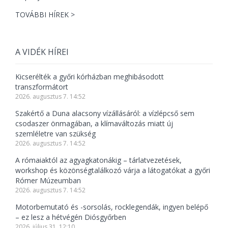
TOVÁBBI HÍREK >
A VIDÉK HÍREI
Kicserélték a győri kórházban meghibásodott
transzformátort
2026. augusztus 7. 14:52
Szakértő a Duna alacsony vízállásáról: a vízlépcső sem
csodaszer önmagában, a klímaváltozás miatt új
szemléletre van szükség
2026. augusztus 7. 14:52
A rómaiaktól az agyagkatonákig – tárlatvezetések,
workshop és közönségtalálkozó várja a látogatókat a győri
Rómer Múzeumban
2026. augusztus 7. 14:52
Motorbemutató és -sorsolás, rocklegendák, ingyen belépő
– ez lesz a hétvégén Diósgyőrben
2026. július 31. 12:10