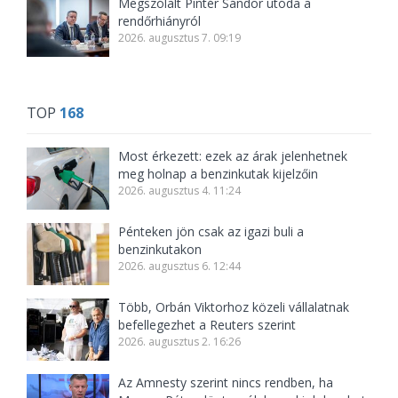
Megszólalt Pintér Sándor utóda a
rendőrhiányról
2026. augusztus 7. 09:19
TOP
168
Most érkezett: ezek az árak jelenhetnek
meg holnap a benzinkutak kijelzőin
2026. augusztus 4. 11:24
Pénteken jön csak az igazi buli a
benzinkutakon
2026. augusztus 6. 12:44
Több, Orbán Viktorhoz közeli vállalatnak
befellegezhet a Reuters szerint
2026. augusztus 2. 16:26
Az Amnesty szerint nincs rendben, ha