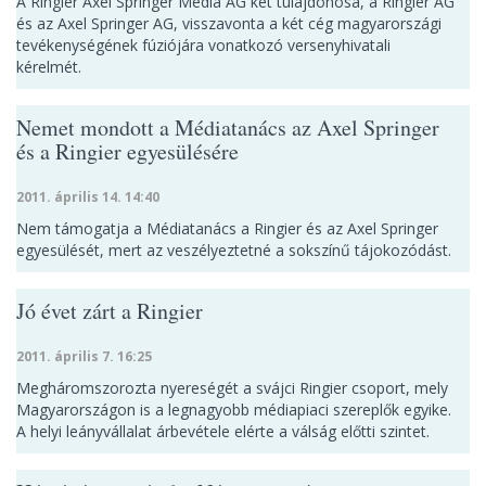
A Ringier Axel Springer Media AG két tulajdonosa, a Ringier AG
és az Axel Springer AG, visszavonta a két cég magyarországi
tevékenységének fúziójára vonatkozó versenyhivatali
kérelmét.
Nemet mondott a Médiatanács az Axel Springer
és a Ringier egyesülésére
2011. április 14. 14:40
Nem támogatja a Médiatanács a Ringier és az Axel Springer
egyesülését, mert az veszélyeztetné a sokszínű tájokozódást.
Jó évet zárt a Ringier
2011. április 7. 16:25
Megháromszorozta nyereségét a svájci Ringier csoport, mely
Magyarországon is a legnagyobb médiapiaci szereplők egyike.
A helyi leányvállalat árbevétele elérte a válság előtti szintet.