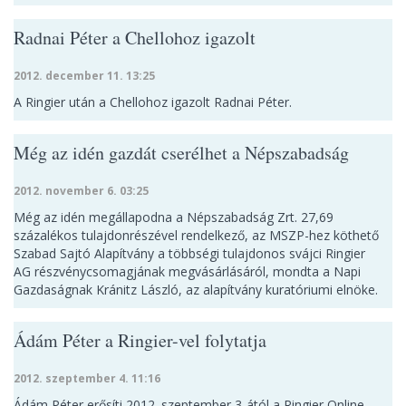
Radnai Péter a Chellohoz igazolt
2012. december 11. 13:25
A Ringier után a Chellohoz igazolt Radnai Péter.
Még az idén gazdát cserélhet a Népszabadság
2012. november 6. 03:25
Még az idén megállapodna a Népszabadság Zrt. 27,69
százalékos tulajdonrészével rendelkező, az MSZP-hez köthető
Szabad Sajtó Alapítvány a többségi tulajdonos svájci Ringier
AG részvénycsomagjának megvásárlásáról, mondta a Napi
Gazdaságnak Kránitz László, az alapítvány kuratóriumi elnöke.
Ádám Péter a Ringier-vel folytatja
2012. szeptember 4. 11:16
Ádám Péter erősíti 2012. szeptember 3-ától a Ringier Online