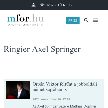
KLASSZIS ELŐFIZETÉS
FRISS
Menü
Ringier Axel Springer
Orbán Viktor feltűnt a jobboldali
német sajtóban is
2025. november 16. 12:01
Az Axel Springer vezére Mathias Döpfner