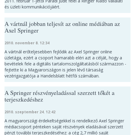
2011. február 1-jétől Parádi Judit felel a Ringier Kiadó vállalati
és üzleti kommunikációjáért.
A vártnál jobban teljesít az online médiában az
Axel Springer
2010. november 8. 12:34
A vártnál erőteljesebben fejlődik az Axel Springer online
üzletága, ezért a csoport hamarabb eléri azt a célját, hogy a
bevételek fele a digitális tartalomszolgáltatásból származzon -
fejtette ki a Magyarországon is jelen lévő társaság
vezérigazgatója a Handelsblatt hétfői számában.
A Springer részvényeladással szerzett tőkét a
terjeszkedéshez
2010. szeptember 24. 12:42
A magyarországi érdekeltségekkel is rendelkező Axel Springer
médiacsoport pénteken saját részvények eladásával szerzett
pénzt további terjeszkedéséhez: a cég 2,7 millió saját