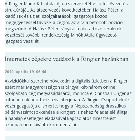
A Ringier Kiadó Kft. átalakítja a szervezetét és a felsővezetés
struktúráját. Az átszervezés következtében Halász Péter, a
kiadó HR és üzleti szolgáltatások igazgatója közös
megegyezéssel távozik a cégtől, az általa betöltött pozíció
megszűnik. A Halász Péter irányítása alá tartozó területek
vezetését további rendelkezésig Mihók Attila ügyvezető
igazgató veszi át.
Internetes cégekre vadászik a Ringier hazánkban
2010. április 19. 06:46
Akvizíciókkal szeretne növekedni a digitális üzletben a Ringier,
ezért már Magyarországon is tárgyal két-három online
szolgáltató cég megvásárlásáról, mondta el Christian Unger az
mfor.hu-nak adott exkluzív interjúban. A Ringier Csoport elnök-
vezérigazgatója elismerte, hogy a Népszabadság drasztikus
példányszámcsökkenése a Ringiert is nehéz feladat elé állítja,
a napilap esetleges eladásával kapcsolatos híresztelést
azonban nem kívánta kommentálni.