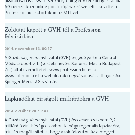
hivatalosan is a svájci székhelyű Ringier Axel Springer Media
AG nemzetközi online portfoliójának része lett - közölte a
Profession.hu csütörtökön az MTI-vel.
Zöldutat kapott a GVH-tól a Profession
felvásárlása
2014. november 13. 09:37
A Gazdasági Versenyhivatal (GVH) engedélyezte a Central
Médiacsoport Zrt. (korábbi nevén: Sanoma Media Budapest
Zrt.) által üzemeltetett www.profession.hu és a
www.jobmonitor.hu weboldalak megvásárlását a Ringier Axel
Springer Media AG számára.
Lapkiadókat bírságolt milliárdokra a GVH
2014. október 20. 13:43
A Gazdasági Versenyhivatal (GVH) összesen csaknem 2,2
milliárd forint bírságot szabott ki négy regionális lapkiadóra,
miután megállapította, hogy azok felosztották a megyei