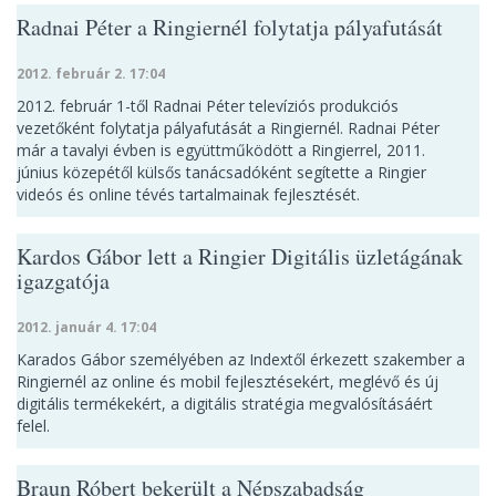
Radnai Péter a Ringiernél folytatja pályafutását
2012. február 2. 17:04
2012. február 1-től Radnai Péter televíziós produkciós
vezetőként folytatja pályafutását a Ringiernél. Radnai Péter
már a tavalyi évben is együttműködött a Ringierrel, 2011.
június közepétől külsős tanácsadóként segítette a Ringier
videós és online tévés tartalmainak fejlesztését.
Kardos Gábor lett a Ringier Digitális üzletágának
igazgatója
2012. január 4. 17:04
Karados Gábor személyében az Indextől érkezett szakember a
Ringiernél az online és mobil fejlesztésekért, meglévő és új
digitális termékekért, a digitális stratégia megvalósításáért
felel.
Braun Róbert bekerült a Népszabadság