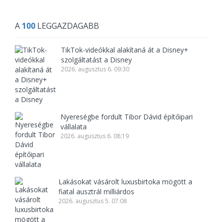
A
100
LEGGAZDAGABB
TikTok-videókkal alakítaná át a Disney+
szolgáltatást a Disney
2026. augusztus 6. 09:30
Nyereségbe fordult Tibor Dávid építőipari
vállalata
2026. augusztus 6. 08:19
Lakásokat vásárolt luxusbirtoka mögött a
fiatal ausztrál milliárdos
2026. augusztus 5. 07:08