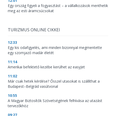
12:01
Egy ország figyeli a fogyasztást – a vállalkozások menthetik
meg az esti áramcsúcsokat
TURIZMUS ONLINE CIKKEI
12:33
Egy kis odafigyelés, ami minden bizonnyal megmentette
egy szomjazó madár életét
11:14
Amerikai befektető kezébe kerülhet az easyJet
11:02
Már csak hetek kérdése? Ősszel utasokat is szállíthat a
Budapest–Belgrád vasútvonal
10:55
A Magyar Biztosítók Szövetségének felhívása az utazást
tervezőkhöz
09:27