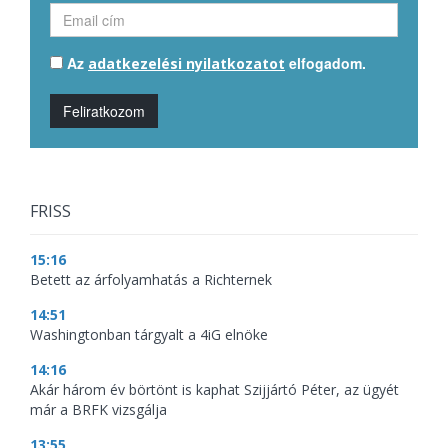
Az
elfogadom.
adatkezelési nyilatkozatot
Feliratkozom
FRISS
15:16
Betett az árfolyamhatás a Richternek
14:51
Washingtonban tárgyalt a 4iG elnöke
14:16
Akár három év börtönt is kaphat Szijjártó Péter, az ügyét
már a BRFK vizsgálja
13:55