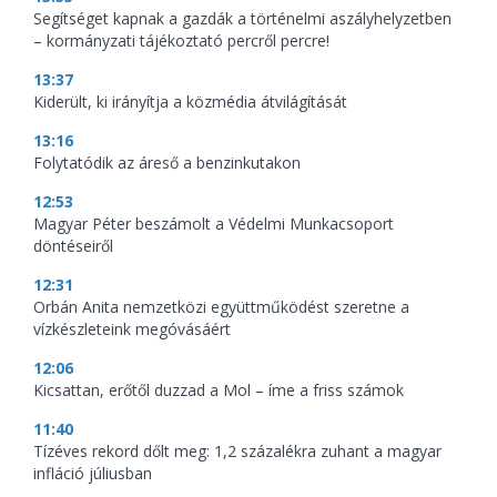
Segítséget kapnak a gazdák a történelmi aszályhelyzetben
– kormányzati tájékoztató percről percre!
13:37
Kiderült, ki irányítja a közmédia átvilágítását
13:16
Folytatódik az áreső a benzinkutakon
12:53
Magyar Péter beszámolt a Védelmi Munkacsoport
döntéseiről
12:31
Orbán Anita nemzetközi együttműködést szeretne a
vízkészleteink megóvásáért
12:06
Kicsattan, erőtől duzzad a Mol – íme a friss számok
11:40
Tízéves rekord dőlt meg: 1,2 százalékra zuhant a magyar
infláció júliusban