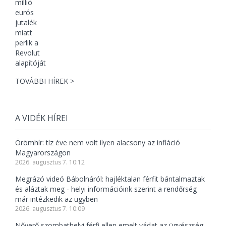
TOVÁBBI HÍREK >
A VIDÉK HÍREI
Örömhír: tíz éve nem volt ilyen alacsony az infláció
Magyarországon
2026. augusztus 7. 10:12
Megrázó videó Bábolnáról: hajléktalan férfit bántalmaztak
és aláztak meg - helyi információink szerint a rendőrség
már intézkedik az ügyben
2026. augusztus 7. 10:09
Nőverő szombathelyi férfi ellen emelt vádat az ügyészség