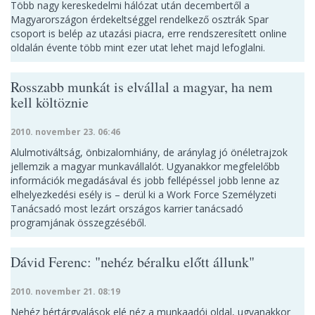
Több nagy kereskedelmi hálózat után decembertől a
Magyarországon érdekeltséggel rendelkező osztrák Spar
csoport is belép az utazási piacra, erre rendszeresített online
oldalán évente több mint ezer utat lehet majd lefoglalni.
Rosszabb munkát is elvállal a magyar, ha nem
kell költöznie
2010. november 23. 06:46
Alulmotiváltság, önbizalomhiány, de aránylag jó önéletrajzok
jellemzik a magyar munkavállalót. Ugyanakkor megfelelőbb
információk megadásával és jobb fellépéssel jobb lenne az
elhelyezkedési esély is – derül ki a Work Force Személyzeti
Tanácsadó most lezárt országos karrier tanácsadó
programjának összegzéséből.
Dávid Ferenc: "nehéz béralku előtt állunk"
2010. november 21. 08:19
Nehéz bértárgyalások elé néz a munkaadói oldal, ugyanakkor