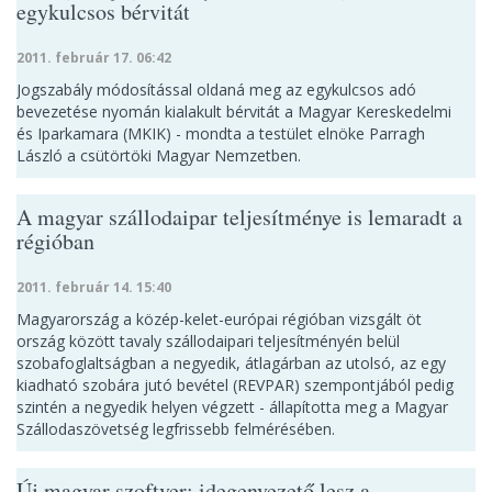
egykulcsos bérvitát
2011. február 17. 06:42
Jogszabály módosítással oldaná meg az egykulcsos adó
bevezetése nyomán kialakult bérvitát a Magyar Kereskedelmi
és Iparkamara (MKIK) - mondta a testület elnöke Parragh
László a csütörtöki Magyar Nemzetben.
A magyar szállodaipar teljesítménye is lemaradt a
régióban
2011. február 14. 15:40
Magyarország a közép-kelet-európai régióban vizsgált öt
ország között tavaly szállodaipari teljesítményén belül
szobafoglaltságban a negyedik, átlagárban az utolsó, az egy
kiadható szobára jutó bevétel (REVPAR) szempontjából pedig
szintén a negyedik helyen végzett - állapította meg a Magyar
Szállodaszövetség legfrissebb felmérésében.
Új magyar szoftver: idegenvezető lesz a