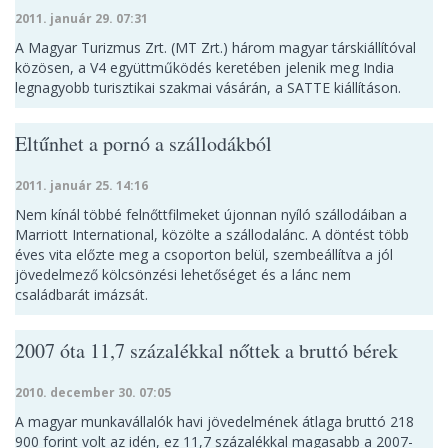
2011. január 29. 07:31
A Magyar Turizmus Zrt. (MT Zrt.) három magyar társkiállítóval
közösen, a V4 együttműködés keretében jelenik meg India
legnagyobb turisztikai szakmai vásárán, a SATTE kiállításon.
Eltűnhet a pornó a szállodákból
2011. január 25. 14:16
Nem kínál többé felnőttfilmeket újonnan nyíló szállodáiban a
Marriott International, közölte a szállodalánc. A döntést több
éves vita előzte meg a csoporton belül, szembeállítva a jól
jövedelmező kölcsönzési lehetőséget és a lánc nem
családbarát imázsát.
2007 óta 11,7 százalékkal nőttek a bruttó bérek
2010. december 30. 07:05
A magyar munkavállalók havi jövedelmének átlaga bruttó 218
900 forint volt az idén, ez 11,7 százalékkal magasabb a 2007-