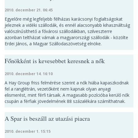
2010. december 21. 06:45
Egyelőre még legfeljebb félházas karácsonyi foglaltságokat
jeleznek a vidéki szállodák, és ennél alacsonyabb kihasználtság
valószínűsíthető a fővárosi szállodákban, szilveszterre
azonban teltházat várnak a magyarországi szállodák - közölte
Erdei János, a Magyar Szállodaszövetség elnöke.
Főnökként is kevesebbet keresnek a nők
2010. december 14. 16:10
A Hay Group friss felmérése szerint a nők hiába kapaszkodnak
fel a ranglétrán, vezetőként nem kapnak olyan anyagi
elismerést, mint férfi társaik. A magasabb pozícióba kerülő nők
csupán a férfiak jövedelmének 88 százalékára számíthatnak.
A Spar is beszáll az utazási piacra
2010. december 1. 15:15