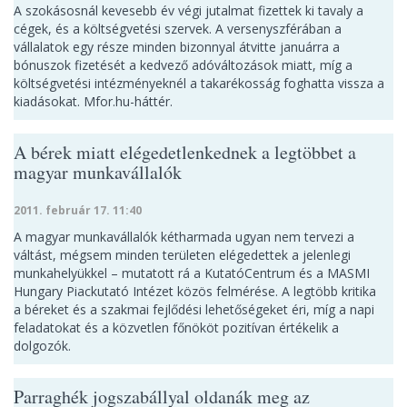
A szokásosnál kevesebb év végi jutalmat fizettek ki tavaly a
cégek, és a költségvetési szervek. A versenyszférában a
vállalatok egy része minden bizonnyal átvitte januárra a
bónuszok fizetését a kedvező adóváltozások miatt, míg a
költségvetési intézményeknél a takarékosság foghatta vissza a
kiadásokat. Mfor.hu-háttér.
A bérek miatt elégedetlenkednek a legtöbbet a
magyar munkavállalók
2011. február 17. 11:40
A magyar munkavállalók kétharmada ugyan nem tervezi a
váltást, mégsem minden területen elégedettek a jelenlegi
munkahelyükkel – mutatott rá a KutatóCentrum és a MASMI
Hungary Piackutató Intézet közös felmérése. A legtöbb kritika
a béreket és a szakmai fejlődési lehetőségeket éri, míg a napi
feladatokat és a közvetlen főnököt pozitívan értékelik a
dolgozók.
Parraghék jogszabállyal oldanák meg az