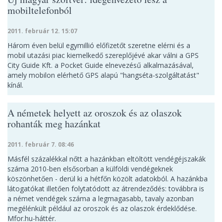
mobiltelefonból
2011. február 12. 15:07
Három éven belül egymillió előfizetőt szeretne elérni és a
mobil utazási piac kiemelkedő szereplőjévé akar válni a GPS
City Guide Kft. a Pocket Guide elnevezésű alkalmazásával,
amely mobilon elérhető GPS alapú "hangséta-szolgáltatást"
kínál.
A németek helyett az oroszok és az olaszok
rohanták meg hazánkat
2011. február 7. 08:46
Másfél százalékkal nőtt a hazánkban eltöltött vendégéjszakák
száma 2010-ben elsősorban a külföldi vendégeknek
köszönhetően - derül ki a hétfőn közölt adatokból. A hazánkba
látogatókat illetően folytatódott az átrendeződés: továbbra is
a német vendégek száma a legmagasabb, tavaly azonban
megélénkült például az oroszok és az olaszok érdeklődése.
Mfor.hu-háttér.