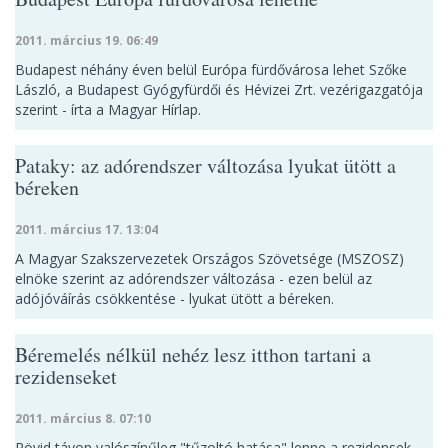
2011. március 19. 06:49
Budapest néhány éven belül Európa fürdővárosa lehet Szőke
László, a Budapest Gyógyfürdői és Hévizei Zrt. vezérigazgatója
szerint - írta a Magyar Hírlap.
Pataky: az adórendszer változása lyukat ütött a
béreken
2011. március 17. 13:04
A Magyar Szakszervezetek Országos Szövetsége (MSZOSZ)
elnöke szerint az adórendszer változása - ezen belül az
adójóváírás csökkentése - lyukat ütött a béreken.
Béremelés nélkül nehéz lesz itthon tartani a
rezidenseket
2011. március 8. 07:10
Rövid távon valószínűleg "tűzoltó hatása" lenne a rezidensek