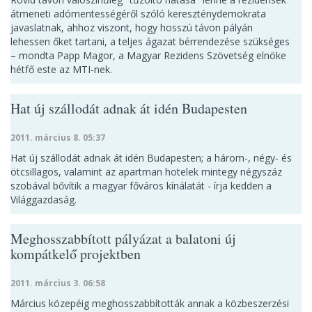
átmeneti adómentességéről szóló kereszténydemokrata
javaslatnak, ahhoz viszont, hogy hosszú távon pályán
lehessen őket tartani, a teljes ágazat bérrendezése szükséges
– mondta Papp Magor, a Magyar Rezidens Szövetség elnöke
hétfő este az MTI-nek.
Hat új szállodát adnak át idén Budapesten
2011. március 8. 05:37
Hat új szállodát adnak át idén Budapesten; a három-, négy- és
ötcsillagos, valamint az apartman hotelek mintegy négyszáz
szobával bővítik a magyar főváros kínálatát - írja kedden a
Világgazdaság.
Meghosszabbított pályázat a balatoni új
kompátkelő projektben
2011. március 3. 06:58
Március közepéig meghosszabbították annak a közbeszerzési