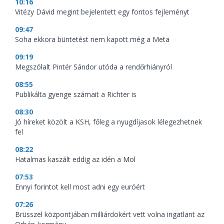
10:16
Vitézy Dávid megint bejelentett egy fontos fejleményt
09:47
Soha ekkora büntetést nem kapott még a Meta
09:19
Megszólalt Pintér Sándor utóda a rendőrhiányról
08:55
Publikálta gyenge számait a Richter is
08:30
Jó híreket közölt a KSH, főleg a nyugdíjasok lélegezhetnek
fel
08:22
Hatalmas kaszált eddig az idén a Mol
07:53
Ennyi forintot kell most adni egy euróért
07:26
Brüsszel központjában milliárdokért vett volna ingatlant az