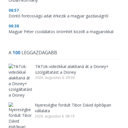
Orbán-kormány
06:57
Döntő fontosságú adat érkezik a magyar gazdaságról
06:38
Magyar Péter csodálatos örömhírt közölt a magyarokkal
A
100
LEGGAZDAGABB
TikTok-videókkal alakítaná át a Disney+
szolgáltatást a Disney
2026. augusztus 6. 09:30
Nyereségbe fordult Tibor Dávid építőipari
vállalata
2026. augusztus 6. 08:19