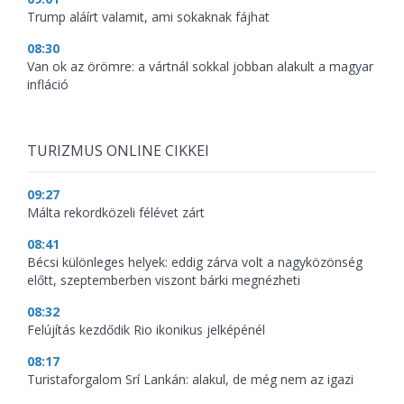
Trump aláírt valamit, ami sokaknak fájhat
08:30
Van ok az örömre: a vártnál sokkal jobban alakult a magyar
infláció
TURIZMUS ONLINE CIKKEI
09:27
Málta rekordközeli félévet zárt
08:41
Bécsi különleges helyek: eddig zárva volt a nagyközönség
előtt, szeptemberben viszont bárki megnézheti
08:32
Felújítás kezdődik Rio ikonikus jelképénél
08:17
Turistaforgalom Srí Lankán: alakul, de még nem az igazi