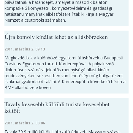
pályázatnak a határidejét, amelyet a második balatoni
kompátkelő környezeti-, környezetvédelmi és gazdasági
hatástanulmányának elkészítésére írtak ki - írja a Magyar
Nemzet a csütörtöki számában.
Újra komoly kínálat lehet az állásbörzéken
2011. március 2. 09:13
Megkezdődtek a különböző egyetemi állásbörzék a Budapesti
Corvinus Egyetemen tartott Karrierexpóval. A pályakezdő
diplomások számára jelentős mennyiségű állást kínáló
rendezvényeken sok esetben van lehetőség még hallgatóként
szakmai gyakorlatot találni. A Karrierexpót a következő héten a
BME állásbörzéje követi.
Tavaly kevesebb külföldi turista kevesebbet
költött
2011. március 2. 08:06
Tavaly 39,9 millió külföldi látogató érkezett Magyarországra,