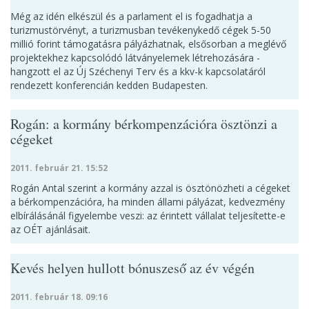
Még az idén elkészül és a parlament el is fogadhatja a
turizmustörvényt, a turizmusban tevékenykedő cégek 5-50
millió forint támogatásra pályázhatnak, elsősorban a meglévő
projektekhez kapcsolódó látványelemek létrehozására -
hangzott el az Új Széchenyi Terv és a kkv-k kapcsolatáról
rendezett konferencián kedden Budapesten.
Rogán: a kormány bérkompenzációra ösztönzi a
cégeket
2011. február 21. 15:52
Rogán Antal szerint a kormány azzal is ösztönözheti a cégeket
a bérkompenzációra, ha minden állami pályázat, kedvezmény
elbírálásánál figyelembe veszi: az érintett vállalat teljesítette-e
az OÉT ajánlásait.
Kevés helyen hullott bónuszeső az év végén
2011. február 18. 09:16