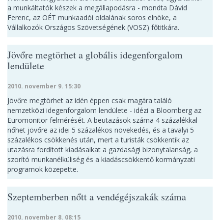
a munkáltatók készek a megállapodásra - mondta Dávid
Ferenc, az OÉT munkaadói oldalának soros elnöke, a
Vállalkozók Országos Szövetségének (VOSZ) főtitkára.
Jövőre megtörhet a globális idegenforgalom
lendülete
2010. november 9. 15:30
Jövőre megtörhet az idén éppen csak magára találó
nemzetközi idegenforgalom lendülete - idézi a Bloomberg az
Euromonitor felmérését. A beutazások száma 4 százalékkal
nőhet jövőre az idei 5 százalékos növekedés, és a tavalyi 5
százalékos csökkenés után, mert a turisták csökkentik az
utazásra fordított kiadásaikat a gazdasági bizonytalanság, a
szorító munkanélküliség és a kiadáscsökkentő kormányzati
programok közepette.
Szeptemberben nőtt a vendégéjszakák száma
2010. november 8. 08:15