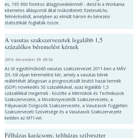
es, 195 900 forintos átlagjövedelemnél - derül ki a Workania
internetes állásportál által működtetett fizetesek.hu
felméréséből, amelyben az elmúlt három év bérezési
statisztikáit foglalták össze.
A vasutas szakszervezetek legalább 1,5
százalékos béremelést kérnek
2010. december 29. 09:56
Az öt együttműködő vasutas szakszervezet 2011-ben a MÁV
Zrt.-től olyan béremelést kér, amely a vasutas bérek
reálértékét átlagosan a prognosztizált bruttó hazai termék
(GDP) növekedés 50 százalékával, azaz legalább 1,5
százalékkal megemeli - közölte a Mérnökök és Technikusok
Szakszervezete, a Mozdonyvezetők Szakszervezete, a
Pályavasúti Dolgozók Szakszervezete, a Vasutasok Független
Szakszervezeti Szövetsége és a Vasutasok Szakszervezete
kedden az MTI-vel.
Félházas karácsony, teltházas szilveszter