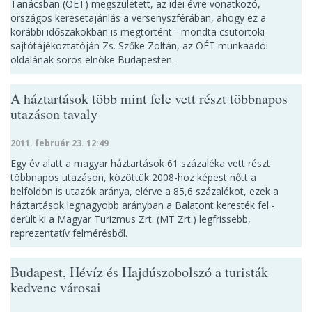
Tanácsban (OÉT) megszületett, az idei évre vonatkozó,
országos keresetajánlás a versenyszférában, ahogy ez a
korábbi időszakokban is megtörtént - mondta csütörtöki
sajtótájékoztatóján Zs. Szőke Zoltán, az OÉT munkaadói
oldalának soros elnöke Budapesten.
A háztartások több mint fele vett részt többnapos
utazáson tavaly
2011. február 23. 12:49
Egy év alatt a magyar háztartások 61 százaléka vett részt
többnapos utazáson, közöttük 2008-hoz képest nőtt a
belföldön is utazók aránya, elérve a 85,6 százalékot, ezek a
háztartások legnagyobb arányban a Balatont keresték fel -
derült ki a Magyar Turizmus Zrt. (MT Zrt.) legfrissebb,
reprezentatív felmérésből.
Budapest, Hévíz és Hajdúszobolszó a turisták
kedvenc városai