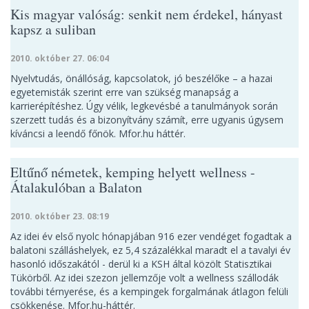
Kis magyar valóság: senkit nem érdekel, hányast
kapsz a suliban
2010. október 27. 06:04
Nyelvtudás, önállóság, kapcsolatok, jó beszélőke – a hazai
egyetemisták szerint erre van szükség manapság a
karrierépítéshez. Úgy vélik, legkevésbé a tanulmányok során
szerzett tudás és a bizonyítvány számít, erre ugyanis úgysem
kíváncsi a leendő főnök. Mfor.hu háttér.
Eltűnő németek, kemping helyett wellness -
Átalakulóban a Balaton
2010. október 23. 08:19
Az idei év első nyolc hónapjában 916 ezer vendéget fogadtak a
balatoni szálláshelyek, ez 5,4 százalékkal maradt el a tavalyi év
hasonló időszakától - derül ki a KSH által közölt Statisztikai
Tükörből. Az idei szezon jellemzője volt a wellness szállodák
további térnyerése, és a kempingek forgalmának átlagon felüli
csökkenése. Mfor.hu-háttér.