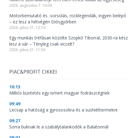
2026. augusztus 7. 10:09
Motorbemutató és -sorsolás, rocklegendák, ingyen belépő
– ez lesz a hétvégén Diósgyőrben
2026. július 31. 12:10
Egy munkás tréfásan közölte Szopkó Tiborral, 2030-ra kész
lesz a vár – Tényleg csak viccelt?
2026. július 31. 11:56
PIAC&PROFIT CIKKEI
10:13
Milliós büntetés egy ismert magyar fodrászcégnek
09:49
Lecsap a hatóság a gyrososokra és a sushiéttermekre
09:27
Sorra buknak le a szabálytalankodók a Balatonnál
09:01