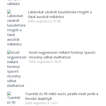
Lakásokat vásárolt luxusbirtoka mögött a
fiatal ausztrál milliárdos
2026. augusztus 5. 07:08
Közel negyvenezer milliárd forintnyi SpaceX-
részvény válhat eladhatóvá
2026. augusztus 5. 06:35
Tizenhét és fél millió eurós jutalék miatt perlik a
Revolut alapítóját
2026. augusztus 4. 14:27