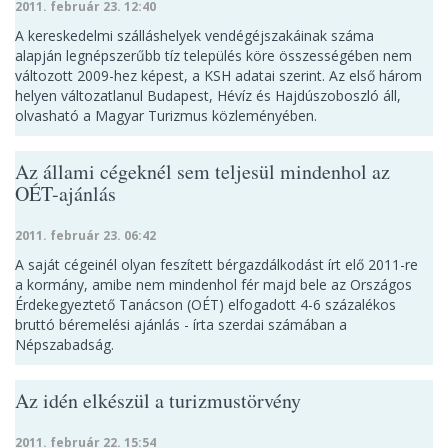
2011. február 23. 12:40
A kereskedelmi szálláshelyek vendégéjszakáinak száma
alapján legnépszerűbb tíz település köre összességében nem
változott 2009-hez képest, a KSH adatai szerint. Az első három
helyen változatlanul Budapest, Hévíz és Hajdúszoboszló áll,
olvasható a Magyar Turizmus közleményében.
Az állami cégeknél sem teljesül mindenhol az
OÉT-ajánlás
2011. február 23. 06:42
A saját cégeinél olyan feszített bérgazdálkodást írt elő 2011-re
a kormány, amibe nem mindenhol fér majd bele az Országos
Érdekegyeztető Tanácson (OÉT) elfogadott 4-6 százalékos
bruttó béremelési ajánlás - írta szerdai számában a
Népszabadság.
Az idén elkészül a turizmustörvény
2011. február 22. 15:54