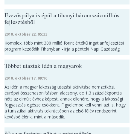
Evezőspálya is épül a tihanyi háromszázmilliós
fejlesztésből
2010. október 22. 05:33
Komplex, több mint 300 millió forint értékű ingatlanfejlesztési
program kezdődik Tihanyban - írja a pénteki Napi Gazdaság.
Többet utaztak idén a magyarok
2010. október 17. 09:16
Az idén a magyar lakosság utazási aktivitása nemzetközi,
európai összehasonlításban alacsony, de 1,3 százalékponttal
nőtt az elmúlt évhez képest, annak ellenére, hogy a lakossági
fogyasztás egésze csökkent. Figyelembe kell venni azt is, hogy
a turisztikai aktivitás tekintetében az első félév rendszerint
kevésbé élénk, mint a második.
80 ezer forintra nőhet a minimálbér