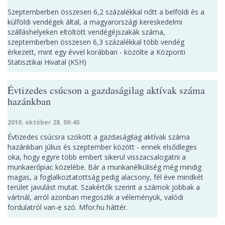
Szeptemberben összesen 6,2 százalékkal nőtt a belföldi és a
külföldi vendégek által, a magyarországi kereskedelmi
szálláshelyeken eltöltött vendégéjszakák száma,
szeptemberben összesen 6,3 százalékkal több vendég
érkezett, mint egy évvel korábban - közölte a Központi
Statisztikai Hivatal (KSH)
Évtizedes csúcson a gazdaságilag aktívak száma
hazánkban
2010. október 28. 09:40
Évtizedes csúcsra szökött a gazdaságilag aktívak száma
hazánkban július és szeptember között - ennek elsődleges
oka, hogy egyre több embert sikerül visszacsalogatni a
munkaerőpiac közelébe. Bár a munkanélküliség még mindig
magas, a foglalkoztatottság pedig alacsony, fél éve mindkét
terület javulást mutat. Szakértők szerint a számok jobbak a
vártnál, arról azonban megoszlik a véleményük, valódi
fordulatról van-e szó. Mfor.hu háttér.