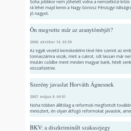
Soha jobbkor nem jöhetett volna a nemzetközi krízis 
rá lehet majd kenni a Nagy Gonosz Pénzügyi Válságr
jó nagyot.
Ön megvette már az aranytömbjét?
2008. október 16. 03:59
Az egyik vezető kereskedelmi tévé híre szerint az e
tonnaszámra viszik, mint a cukrot, sőt lassan már ne
miután csődbe ment minden magyar bank, hitelt senki
visszafizetnie.
Szerény javaslat Horváth Ágnesnek
2007. május 9. 04:01
Noha többen állítólag a reformok megfontolt továbbvi
minisztert, én olyan átfogó reformokat javaslok, amel
BKV: a diszkriminált szakaszjegy