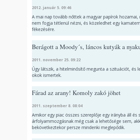
2012. január 5. 09:46
A mai nap tovább nőttek a magyar papírok hozamai, 
nem fogja tétlenül nézni, és közeledhet egy kamateme
fékezésére.
Berágott a Moody´s, láncos kutyák a nya
2011. november 25. 09:22
Úgy látszik, a hitelminősítő megunta a szituációt, és l
okok ismertek.
Fárad az arany! Komoly zakó jöhet
2011. szeptember 8. 08:04
Amikor egy piac összes szereplője egy irányba áll és 
árfolyammozgásnak még csak a lehetősége sem, akko
bekövetkeztekor persze mindenki meglepődik.