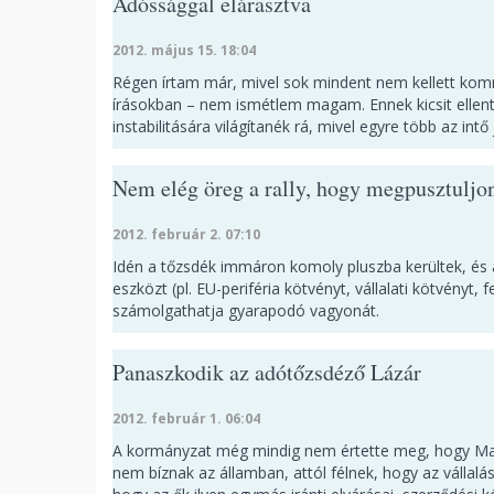
Adóssággal elárasztva
2012. május 15. 18:04
Régen írtam már, mivel sok mindent nem kellett kom
írásokban – nem ismétlem magam. Ennek kicsit ellen
instabilitására világítanék rá, mivel egyre több az intő j
Nem elég öreg a rally, hogy megpusztuljo
2012. február 2. 07:10
Idén a tőzsdék immáron komoly pluszba kerültek, és a
eszközt (pl. EU-periféria kötvényt, vállalati kötvényt,
számolgathatja gyarapodó vagyonát.
Panaszkodik az adótőzsdéző Lázár
2012. február 1. 06:04
A kormányzat még mindig nem értette meg, hogy Magy
nem bíznak az államban, attól félnek, hogy az vállalása