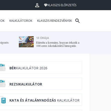
KLASSZIS ELŐFIZETÉS
TOK
KALKULÁTOROK
KLASSZIS RENDEZVÉNYEK
13 ÓRÁJA
olgozós
Elárulta a kormány, hogyan érkezik a
100 ezres iskolakezdési támogatás
BÉR
KALKULÁTOR 2026
REZSIKALKULÁTOR
KATA ÉS ÁTALÁNYADÓZÁS
KALKULÁTOR