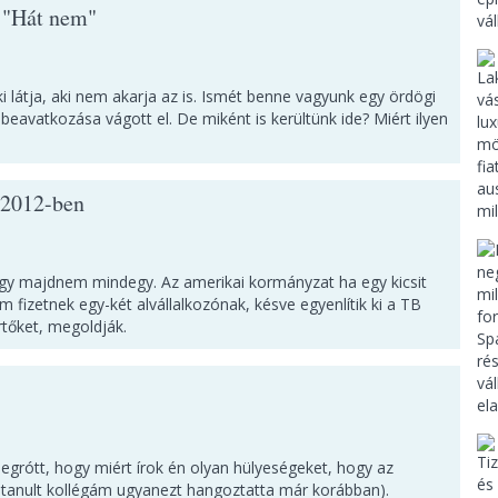
 "Hát nem"
i látja, aki nem akarja az is. Ismét benne vagyunk egy ördögi
eavatkozása vágott el. De miként is kerültünk ide? Miért ilyen
z 2012-ben
agy majdnem mindegy. Az amerikai kormányzat ha egy kicsit
 fizetnek egy-két alvállalkozónak, késve egyenlítik ki a TB
tőket, megoldják.
grótt, hogy miért írok én olyan hülyeségeket, hogy az
anult kollégám ugyanezt hangoztatta már korábban).