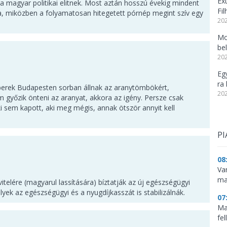
Ex
a magyar politikai elitnek. Most aztán hosszú évekig mindent
Fi
a, miközben a folyamatosan hitegetett pórnép megint szív egy
202
Mo
be
202
Eg
ra 
mberek Budapesten sorban állnak az aranytömbökért,
202
m győzik önteni az aranyat, akkora az igény. Persze csak
 sem kapott, aki meg mégis, annak ötször annyit kell
PI
08
Va
ma
telére (magyarul lassítására) bíztatják az új egészségügyi
yek az egészségügyi és a nyugdíjkasszát is stabilizálnák.
07
Ma
fe