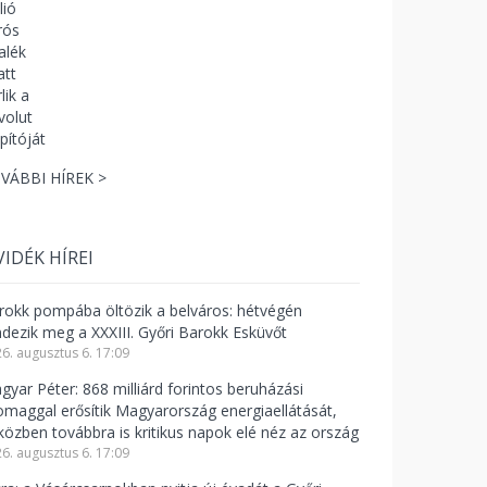
VÁBBI HÍREK >
VIDÉK HÍREI
rokk pompába öltözik a belváros: hétvégén
ndezik meg a XXXIII. Győri Barokk Esküvőt
6. augusztus 6. 17:09
gyar Péter: 868 milliárd forintos beruházási
omaggal erősítik Magyarország energiaellátását,
közben továbbra is kritikus napok elé néz az ország
6. augusztus 6. 17:09