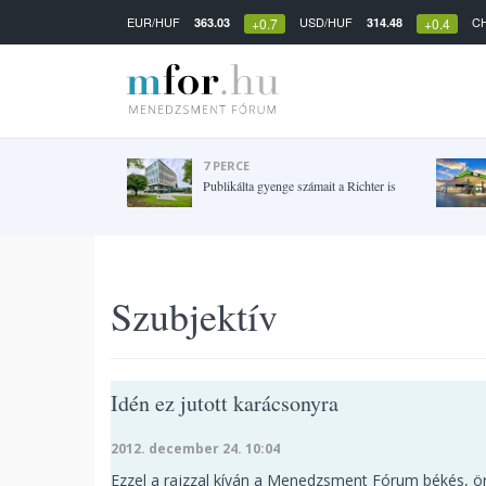
EUR/HUF
USD/HUF
C
363.03
314.48
+0.7
+0.4
7 PERCE
Publikálta gyenge számait a Richter is
Szubjektív
Idén ez jutott karácsonyra
2012. december 24. 10:04
Ezzel a rajzzal kíván a Menedzsment Fórum békés, ö