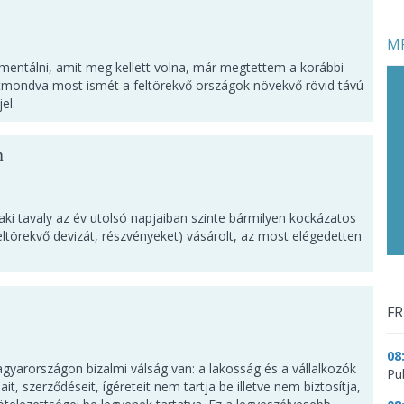
MF
mentálni, amit meg kellett volna, már megtettem a korábbi
tmondva most ismét a feltörekvő országok növekvő rövid távú
el.
n
ki tavaly az év utolsó napjaiban szinte bármilyen kockázatos
 feltörekvő devizát, részvényeket) vásárolt, az most elégedetten
FR
08
arországon bizalmi válság van: a lakosság és a vállalkozók
Pu
it, szerződéseit, ígéreteit nem tartja be illetve nem biztosítja,