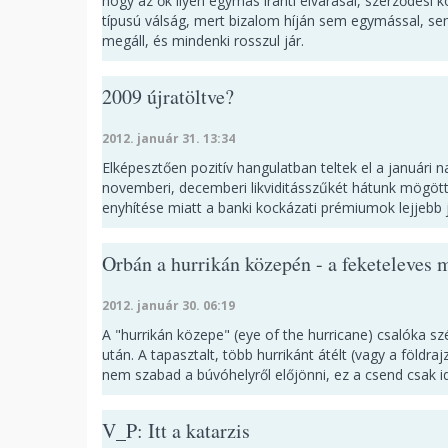
hogy az ők ilyen egymás iránti elvárásai, szerződési 
típusú válság, mert bizalom híján sem egymással, se
megáll, és mindenki rosszul jár.
2009 újratöltve?
2012. január 31. 13:34
Elképesztően pozitív hangulatban teltek el a januári na
novemberi, decemberi likviditásszűkét hátunk mögött
enyhítése miatt a banki kockázati prémiumok lejjebb 
Orbán a hurrikán közepén - a feketeleves 
2012. január 30. 06:19
A "hurrikán közepe" (eye of the hurricane) csalóka szé
után. A tapasztalt, több hurrikánt átélt (vagy a földr
nem szabad a búvóhelyről előjönni, ez a csend csak i
V_P: Itt a katarzis