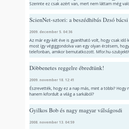
Szerinte ez csak azért van, mert nem láttam még való
ScienNet-sztori: a beszédhibás Dzsó bácsi
2009. december 5. 04:36
Az már egy-két éve is gyanítható volt, hogy csak idő 
most így végiggondolva van egy olyan érzésem, hogy ő
telefonban, amikor bemutatkozott. Mfor.hu-szubjektí
Döbbenetes reggelre ébredtünk!
2009. november 18. 12:41
Észrevették, hogy ez a nap más, mint a többi? Hog
hanem kifordult a világ a sarkából?
Gyilkos Bob és nagy magyar válságosdi
2008. november 13. 04:59