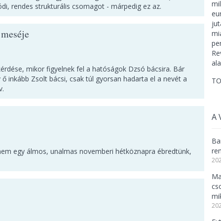
di, rendes strukturális csomagot - márpedig ez az.
 meséje
kérdése, mikor figyelnek fel a hatóságok Dzsó bácsira. Bár
 inkább Zsolt bácsi, csak túl gyorsan hadarta el a nevét a
TO
v.
A 
Ba
re
y nem egy álmos, unalmas novemberi hétköznapra ébredtünk,
202
Ma
cs
mi
202