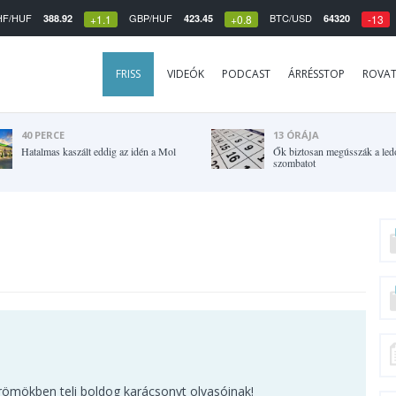
HF/HUF
GBP/HUF
BTC/USD
388.92
423.45
64320
+1.1
+0.8
-13
FRISS
VIDEÓK
PODCAST
ÁRRÉSSTOP
ROVA
40 PERCE
13 ÓRÁJA
Hatalmas kaszált eddig az idén a Mol
Ők biztosan megússzák a led
szombatot
römökben teli boldog karácsonyt olvasóinak!