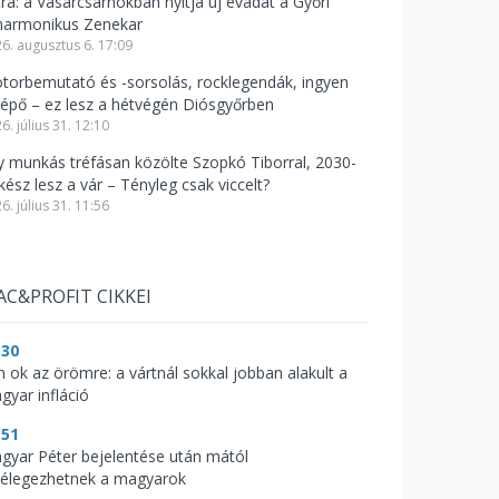
tra: a Vásárcsarnokban nyitja új évadát a Győri
lharmonikus Zenekar
6. augusztus 6. 17:09
torbemutató és -sorsolás, rocklegendák, ingyen
lépő – ez lesz a hétvégén Diósgyőrben
6. július 31. 12:10
y munkás tréfásan közölte Szopkó Tiborral, 2030-
kész lesz a vár – Tényleg csak viccelt?
6. július 31. 11:56
AC&PROFIT CIKKEI
:30
n ok az örömre: a vártnál sokkal jobban alakult a
gyar infláció
:51
gyar Péter bejelentése után mától
llélegezhetnek a magyarok