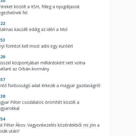
:30
 híreket közölt a KSH, főleg a nyugdíjasok
legezhetnek fel
:22
talmas kaszált eddig az idén a Mol
:53
nyi forintot kell most adni egy euróért
:26
üsszel központjában milliárdokért vett volna
gatlant az Orbán-kormány
:57
ntő fontosságú adat érkezik a magyar gazdaságról
:38
gyar Péter csodálatos örömhírt közölt a
gyarokkal
:54
d Péter Ákos: Vagyonkezelés közérdekből: mi jön a
kvák után?