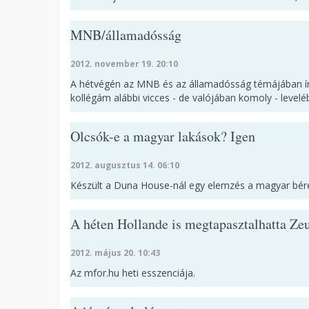
MNB/államadósság
2012. november 19. 20:10
A hétvégén az MNB és az államadósság témájában ír
kollégám alábbi vicces - de valójában komoly - levelé
Olcsók-e a magyar lakások? Igen
2012. augusztus 14. 06:10
Készült a Duna House-nál egy elemzés a magyar bére
A héten Hollande is megtapasztalhatta Zeu
2012. május 20. 10:43
Az mfor.hu heti esszenciája.