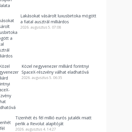
Lakásokat vásárolt luxusbirtoka mögött
a fiatal ausztrál milliárdos
2026. augusztus 5. 07:08
Közel negyvenezer milliárd forintnyi
SpaceX-részvény válhat eladhatóvá
2026. augusztus 5. 06:35
Tizenhét és fél millió eurós jutalék miatt
perlik a Revolut alapítóját
2026. augusztus 4. 14:27