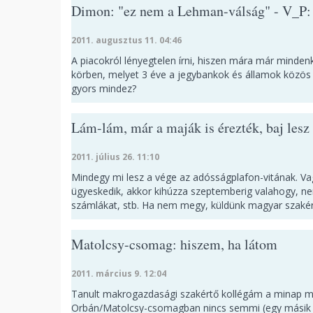
Dimon: "ez nem a Lehman-válság" - V_P:
2011. augusztus 11. 04:46
A piacokról lényegtelen írni, hiszen mára már mindenk
körben, melyet 3 éve a jegybankok és államok közös b
gyors mindez?
Lám-lám, már a maják is érezték, baj les
2011. július 26. 11:10
Mindegy mi lesz a vége az adósságplafon-vitának. V
ügyeskedik, akkor kihúzza szeptemberig valahogy, nem
számlákat, stb. Ha nem megy, küldünk magyar szakér
Matolcsy-csomag: hiszem, ha látom
2011. március 9. 12:04
Tanult makrogazdasági szakértő kollégám a minap me
Orbán/Matolcsy-csomagban nincs semmi (egy másik t