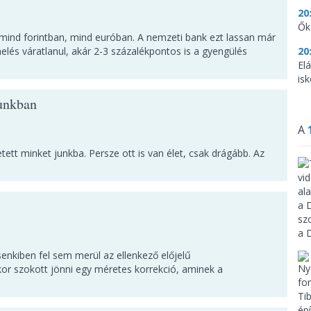
20
Ők
mind forintban, mind euróban. A nemzeti bank ezt lassan már
lés váratlanul, akár 2-3 százalékpontos is a gyengülés
20
El
is
kunkban
A
etett minket junkba. Persze ott is van élet, csak drágább. Az
senkiben fel sem merül az ellenkező előjelű
r szokott jönni egy méretes korrekció, aminek a