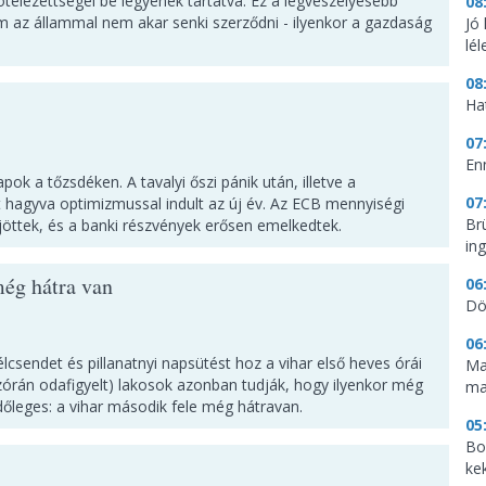
kötelezettségei be legyenek tartatva. Ez a legveszélyesebb
08
m az állammal nem akar senki szerződni - ilyenkor a gazdaság
Jó
lé
08
Ha
07
En
pok a tőzsdéken. A tavalyi őszi pánik után, illetve a
07
 hagyva optimizmussal indult az új év. Az ECB mennyiségi
Br
jöttek, és a banki részvények erősen emelkedtek.
in
még hátra van
06
Dö
06
lcsendet és pillanatnyi napsütést hoz a vihar első heves órái
Ma
ajzórán odafigyelt) lakosok azonban tudják, hogy ilyenkor még
ma
dőleges: a vihar második fele még hátravan.
05
Bo
ke