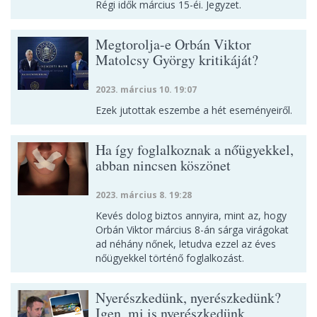
Régi idők március 15-éi. Jegyzet.
Megtorolja-e Orbán Viktor
Matolcsy György kritikáját?
2023. március 10. 19:07
Ezek jutottak eszembe a hét eseményeiről.
Ha így foglalkoznak a nőügyekkel,
abban nincsen köszönet
2023. március 8. 19:28
Kevés dolog biztos annyira, mint az, hogy
Orbán Viktor március 8-án sárga virágokat
ad néhány nőnek, letudva ezzel az éves
nőügyekkel történő foglalkozást.
Nyerészkedünk, nyerészkedünk?
Igen, mi is nyerészkedünk