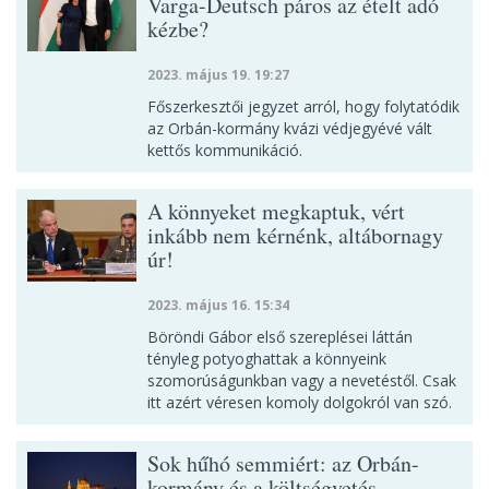
Varga-Deutsch páros az ételt adó
kézbe?
2023. május 19. 19:27
Főszerkesztői jegyzet arról, hogy folytatódik
az Orbán-kormány kvázi védjegyévé vált
kettős kommunikáció.
A könnyeket megkaptuk, vért
inkább nem kérnénk, altábornagy
úr!
2023. május 16. 15:34
Böröndi Gábor első szereplései láttán
tényleg potyoghattak a könnyeink
szomorúságunkban vagy a nevetéstől. Csak
itt azért véresen komoly dolgokról van szó.
Sok hűhó semmiért: az Orbán-
kormány és a költségvetés