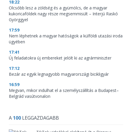
18:22
Olcsóbb lesz a zöldség és a gyümölcs, de a magyar
kukoricaföldek nagy része megsemmisült – Interjú Raskó
Györggyel
17:59
Nem léphetnek a magyar hatóságok a külföldi utazási iroda
ügyében
17:41
Új feladatokra új embereket jelölt ki az agrárminiszter
17:12
Bezár az egyik legnagyobb magyarországi bicikligyár
16:59
Megvan, mikor indulhat el a személyszállítás a Budapest–
Belgrád vasútvonalon
A
100
LEGGAZDAGABB