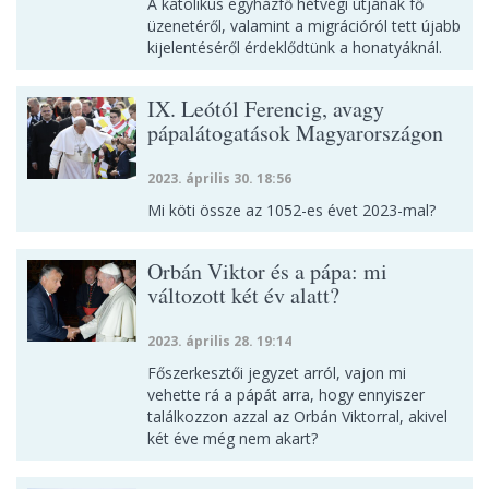
A katolikus egyházfő hétvégi útjának fő
üzenetéről, valamint a migrációról tett újabb
kijelentéséről érdeklődtünk a honatyáknál.
IX. Leótól Ferencig, avagy
pápalátogatások Magyarországon
2023. április 30. 18:56
Mi köti össze az 1052-es évet 2023-mal?
Orbán Viktor és a pápa: mi
változott két év alatt?
2023. április 28. 19:14
Főszerkesztői jegyzet arról, vajon mi
vehette rá a pápát arra, hogy ennyiszer
találkozzon azzal az Orbán Viktorral, akivel
két éve még nem akart?