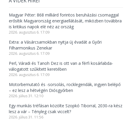
A VIDÉK HÍREI
Magyar Péter: 868 milliárd forintos beruházási csomaggal
erősítik Magyarország energiaellátását, miközben továbbra
is kritikus napok elé néz az ország
2026. augusztus 6. 17:09
Extra: a Vásárcsarnokban nyitja új évadát a Győri
Filharmonikus Zenekar
2026. augusztus 6. 17:09
Perl, Váradi és Tanoh Dez is ott van a férfi kosárlabda-
válogatott szűkített keretében
2026. augusztus 6. 17:09
Motorbemutató és -sorsolás, rocklegendák, ingyen belépő
– ez lesz a hétvégén Diósgyőrben
2026. július 31. 12:10
Egy munkás tréfásan közölte Szopkó Tiborral, 2030-ra kész
lesz a vár – Tényleg csak viccelt?
2026. július 31. 11:56