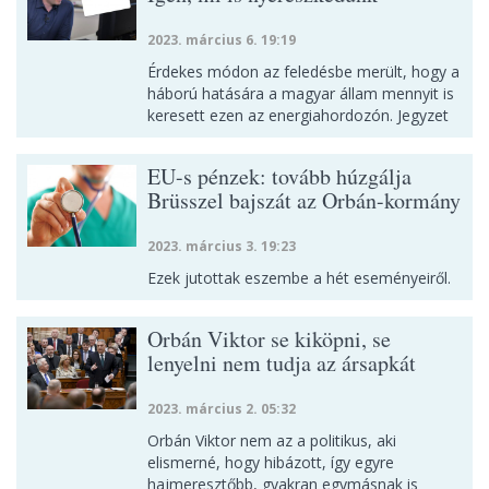
2023. március 6. 19:19
Érdekes módon az feledésbe merült, hogy a
háború hatására a magyar állam mennyit is
keresett ezen az energiahordozón. Jegyzet
EU-s pénzek: tovább húzgálja
Brüsszel bajszát az Orbán-kormány
2023. március 3. 19:23
Ezek jutottak eszembe a hét eseményeiről.
Orbán Viktor se kiköpni, se
lenyelni nem tudja az ársapkát
2023. március 2. 05:32
Orbán Viktor nem az a politikus, aki
elismerné, hogy hibázott, így egyre
hajmeresztőbb, gyakran egymásnak is