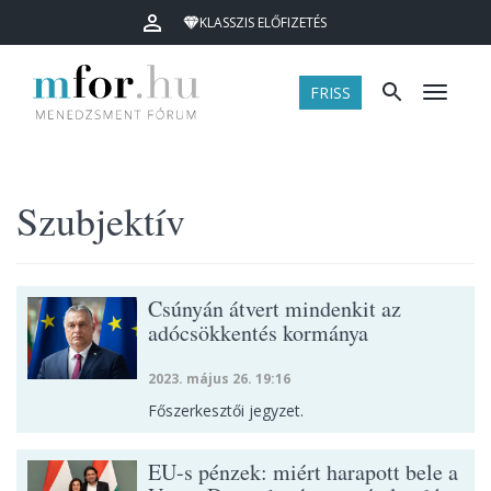
KLASSZIS ELŐFIZETÉS
FRISS
Menü
Szubjektív
Csúnyán átvert mindenkit az
adócsökkentés kormánya
2023. május 26. 19:16
Főszerkesztői jegyzet.
EU-s pénzek: miért harapott bele a