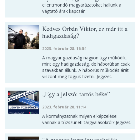
ellentmondó magyarázatokat hallunk a
vágtató árak kapcsán.
Kedves Orbán Viktor, ez már itt a
hadigazdaság?
2023. február 28. 16:54
A magyar gazdaság nagyon úgy működik,
mint egy hadigazdaság, de háborúban csak
szavakban állunk. A háborús működés árát
viszont meg fogjuk fizetni. Jegyzet.
„Egy a jelszó: tartós béke”
2023. február 28. 11:14
A kormányzatnak milyen elképzelései
vannak a tűzszüneti tárgyalásokról? Jegyzet.
"A magyar kormány reakciója