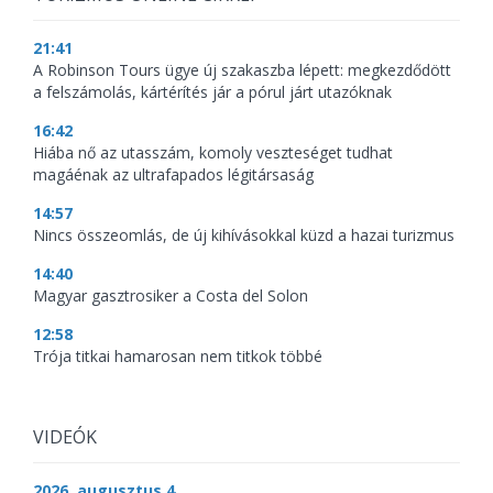
21:41
A Robinson Tours ügye új szakaszba lépett: megkezdődött
a felszámolás, kártérítés jár a pórul járt utazóknak
16:42
Hiába nő az utasszám, komoly veszteséget tudhat
magáénak az ultrafapados légitársaság
14:57
Nincs összeomlás, de új kihívásokkal küzd a hazai turizmus
14:40
Magyar gasztrosiker a Costa del Solon
12:58
Trója titkai hamarosan nem titkok többé
VIDEÓK
2026. augusztus 4.