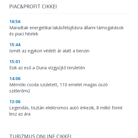
PIAC&PROFIT CIKKEI
16:56
Maradtak energetikai lakásfelújításra állami támogatások
és piaci hitelek
15:44
Ismét az egykori védett ár alatt a benzin
15:01
Esik az eső a Duna vízgyűjtő területén
14:06
Mérnöki csoda született, 110 emelet magas úszó
szélerőmű
13:06
Legendás, tisztán elektromos autó érkezik, 8 millió forint
lesz az ára
TURIZMUS ONLINE CIKKEI