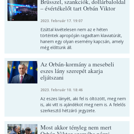
Brüsszel, szankciók, dollárbaloldal
– évértékelőt tart Orbán Viktor
2023. február 17. 19:07
Ezúttal kivételesen nem az e héten
történtek apropóján ragadtam klaviatúrát,
hanem egy olyan esemény kapcsán, amely
még előttünk áll.
Az Orbán-kormány a mesebeli
eszes lány szerepét akarja
eljátszani
2023. február 10. 18:46
Az eszes lányét, aki fel is öltözött, meg nem
is, aki vitt is ajándékot meg nem is. A felelős
szerkesztő hétzáró jegyzete.
Most akkor tényleg nem mert
Orbán Viktor szemébe nézni