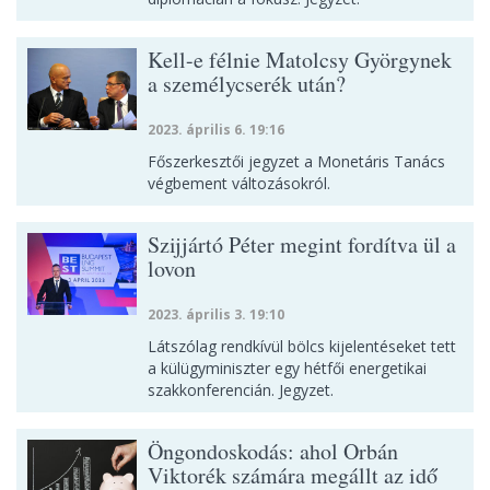
Kell-e félnie Matolcsy Györgynek
a személycserék után?
2023. április 6. 19:16
Főszerkesztői jegyzet a Monetáris Tanács
végbement változásokról.
Szijjártó Péter megint fordítva ül a
lovon
2023. április 3. 19:10
Látszólag rendkívül bölcs kijelentéseket tett
a külügyminiszter egy hétfői energetikai
szakkonferencián. Jegyzet.
Öngondoskodás: ahol Orbán
Viktorék számára megállt az idő