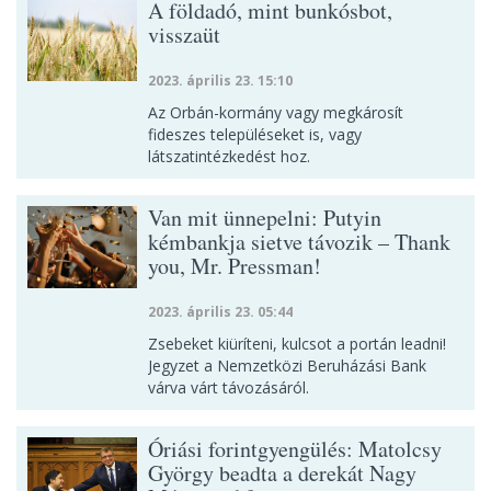
A földadó, mint bunkósbot,
visszaüt
2023. április 23. 15:10
Az Orbán-kormány vagy megkárosít
fideszes településeket is, vagy
látszatintézkedést hoz.
Van mit ünnepelni: Putyin
kémbankja sietve távozik – Thank
you, Mr. Pressman!
2023. április 23. 05:44
Zsebeket kiüríteni, kulcsot a portán leadni!
Jegyzet a Nemzetközi Beruházási Bank
várva várt távozásáról.
Óriási forintgyengülés: Matolcsy
György beadta a derekát Nagy