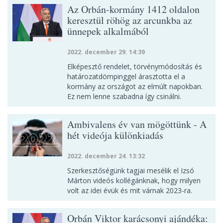
Az Orbán-kormány 1412 oldalon
keresztül röhög az arcunkba az
ünnepek alkalmából
2022. december 29. 14:39
Elképesztő rendelet, törvénymódosítás és
határozatdömpinggel árasztotta el a
kormány az országot az elmúlt napokban.
Ez nem lenne szabadna így csinálni.
Ambivalens év van mögöttünk - A
hét videója különkiadás
2022. december 24. 13:32
Szerkesztőségünk tagjai mesélik el Izsó
Márton videós kollégánknak, hogy milyen
volt az idei évük és mit várnak 2023-ra.
Orbán Viktor karácsonyi ajándéka: