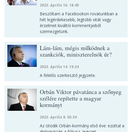
2023. április 16. 18:49
Beszóltam a Facebookon rovatunkban a
hét legérdekesebb, legtöbb vitát vagy
érzelmet kiváltói kommentjeiből
szemezgetünk.
Lám-lám, mégis működnek a
szankciók, miniszterelnök úr?
2023. április 14. 19:24
A felelős szerkesztő jegyzete.
Orbán Viktor pávatánca a szőnyeg
szélére repítette a magyar
kormányt
2023. április 8. 05:34
Az ötödik Orbán-kormány első éve: ezúttal a
diplomácián a fókusz. Jegyzet.