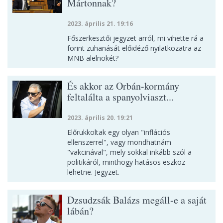
Mártonnak?
2023. április 21. 19:16
Főszerkesztői jegyzet arról, mi vihette rá a
forint zuhanását előidéző nyilatkozatra az
MNB alelnökét?
És akkor az Orbán-kormány
feltalálta a spanyolviaszt...
2023. április 20. 19:21
Előrukkoltak egy olyan "inflációs
ellenszerrel", vagy mondhatnám
"vakcinával", mely sokkal inkább szól a
politikáról, minthogy hatásos eszköz
lehetne. Jegyzet.
Dzsudzsák Balázs megáll-e a saját
lábán?