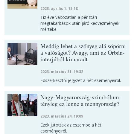
2023. április 1. 15:18
Tíz éve változatlan a pénztári
megtakarítások után járó kedvezmények
mértéke.
Meddig lehet a szőnyeg alá söpörni
a valóságot? Avagy, ami az Orbán-
interjúból kimaradt
2023. március 31. 19:32
Főszerkesztői jegyzet a hét eseményeiről.
Nagy-Magyarország-szimbólum:
tényleg ez lenne a mennyország?
2023. március 24. 19:09
Ezek jutottak az eszembe a hét
eseményeiről.