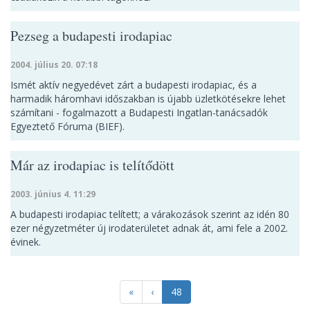
Pezseg a budapesti irodapiac
2004. július 20. 07:18
Ismét aktív negyedévet zárt a budapesti irodapiac, és a
harmadik háromhavi időszakban is újabb üzletkötésekre lehet
számítani - fogalmazott a Budapesti Ingatlan-tanácsadók
Egyeztető Fóruma (BIEF).
Már az irodapiac is telítődött
2003. június 4. 11:29
A budapesti irodapiac telített; a várakozások szerint az idén 80
ezer négyzetméter új irodaterületet adnak át, ami fele a 2002.
évinek.
«
‹
48