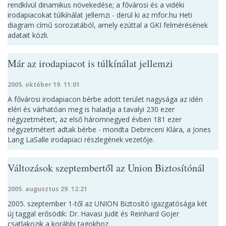
rendkívül dinamikus növekedése; a fővárosi és a vidéki
irodapiacokat túlkínálat jellemzi - derül ki az mfor.hu Heti
diagram című sorozatából, amely ezúttal a GKI felmérésének
adatait közli.
Már az irodapiacot is túlkínálat jellemzi
2005. október 19. 11:01
A fővárosi irodapiacon bérbe adott terület nagysága az idén
eléri és várhatóan meg is haladja a tavalyi 230 ezer
négyzetmétert, az első háromnegyed évben 181 ezer
négyzetmétert adtak bérbe - mondta Debreceni Klára, a Jones
Lang LaSalle irodapiaci részlegének vezetője.
Változások szeptembertől az Union Biztosítónál
2005. augusztus 29. 12:21
2005. szeptember 1-től az UNION Biztosító igazgatósága két
új taggal erősödik: Dr. Havasi Judit és Reinhard Gojer
csatlakozik a korábbi tagokhoz.