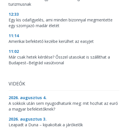
turizmusnak
12:33
Egy kis odafigyelés, ami minden bizonnyal megmentette
egy szomjazó madár életét
11:14
Amerikai befektető kezébe kerülhet az easyJet
11:02
Már csak hetek kérdése? Ősszel utasokat is szállíthat a
Budapest–Belgrád vasútvonal
VIDEÓK
2026. augusztus 4.
A sokkok után sem nyugodhatunk meg: mit hozhat az euró
a magyar befektetőknek?
2026. augusztus 3.
Leapadt a Duna – kipakoltak a járókelők