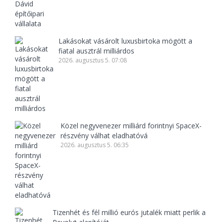
Lakásokat vásárolt luxusbirtoka mögött a
fiatal ausztrál milliárdos
2026. augusztus 5. 07:08
Közel negyvenezer milliárd forintnyi SpaceX-
részvény válhat eladhatóvá
2026. augusztus 5. 06:35
Tizenhét és fél millió eurós jutalék miatt perlik a