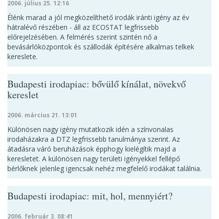
2006. július 25. 12:16
Élénk marad a jól megközelíthető irodák iránti igény az év
hátralévő részében - áll az ECOSTAT legfrissebb
előrejelzésében. A felmérés szerint szintén nő a
bevásárlóközpontok és szállodák építésére alkalmas telkek
kereslete.
Budapesti irodapiac: bővülő kínálat, növekvő
kereslet
2006. március 21. 13:01
Különösen nagy igény mutatkozik idén a színvonalas
irodaházakra a DTZ legfrissebb tanulmánya szerint. Az
átadásra váró beruházások épphogy kielégítik majd a
keresletet. A különösen nagy területi igényekkel fellépő
bérlőknek jelenleg igencsak nehéz megfelelő irodákat találnia.
Budapesti irodapiac: mit, hol, mennyiért?
2006. február 3. 08:41