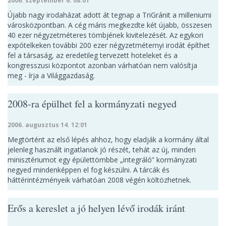
2006. szeptember 6. 08:01
Újabb nagy irodaházat adott át tegnap a TriGránit a milleniumi
városközpontban. A cég máris megkezdte két újabb, összesen
40 ezer négyzetméteres tömbjének kivitelezését. Az egykori
expótelkeken további 200 ezer négyzetméternyi irodát építhet
fel a társaság, az eredetileg tervezett hoteleket és a
kongresszusi központot azonban várhatóan nem valósítja
meg - írja a Világgazdaság.
2008-ra épülhet fel a kormányzati negyed
2006. augusztus 14. 12:01
Megtörtént az első lépés ahhoz, hogy eladják a kormány által
jelenleg használt ingatlanok jó részét, tehát az új, minden
minisztériumot egy épülettömbbe „integráló” kormányzati
negyed mindenképpen el fog készülni. A tárcák és
háttérintézményeik várhatóan 2008 végén költözhetnek.
Erős a kereslet a jó helyen lévő irodák iránt