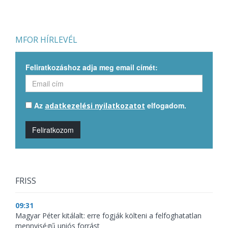
MFOR HÍRLEVÉL
Feliratkozáshoz adja meg email címét:
Az
elfogadom.
adatkezelési nyilatkozatot
Feliratkozom
FRISS
09:31
Magyar Péter kitálalt: erre fogják költeni a felfoghatatlan
mennyiségű uniós forrást