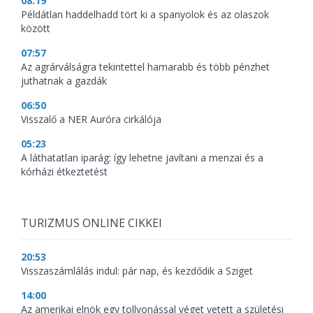
08:19
Példátlan haddelhadd tört ki a spanyolok és az olaszok
között
07:57
Az agrárválságra tekintettel hamarabb és több pénzhet
juthatnak a gazdák
06:50
Visszalő a NER Auróra cirkálója
05:23
A láthatatlan iparág: így lehetne javítani a menzai és a
kórházi étkeztetést
TURIZMUS ONLINE CIKKEI
20:53
Visszaszámlálás indul: pár nap, és kezdődik a Sziget
14:00
Az amerikai elnök egy tollvonással véget vetett a születési