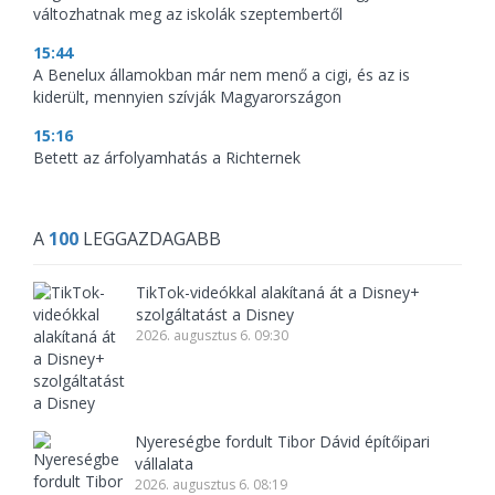
változhatnak meg az iskolák szeptembertől
15:44
A Benelux államokban már nem menő a cigi, és az is
kiderült, mennyien szívják Magyarországon
15:16
Betett az árfolyamhatás a Richternek
A
100
LEGGAZDAGABB
TikTok-videókkal alakítaná át a Disney+
szolgáltatást a Disney
2026. augusztus 6. 09:30
Nyereségbe fordult Tibor Dávid építőipari
vállalata
2026. augusztus 6. 08:19