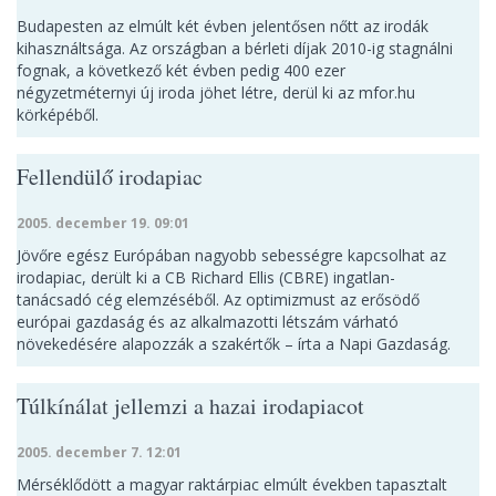
Budapesten az elmúlt két évben jelentősen nőtt az irodák
kihasználtsága. Az országban a bérleti díjak 2010-ig stagnálni
fognak, a következő két évben pedig 400 ezer
négyzetméternyi új iroda jöhet létre, derül ki az mfor.hu
körképéből.
Fellendülő irodapiac
2005. december 19. 09:01
Jövőre egész Európában nagyobb sebességre kapcsolhat az
irodapiac, derült ki a CB Richard Ellis (CBRE) ingatlan-
tanácsadó cég elemzéséből. Az optimizmust az erősödő
európai gazdaság és az alkalmazotti létszám várható
növekedésére alapozzák a szakértők – írta a Napi Gazdaság.
Túlkínálat jellemzi a hazai irodapiacot
2005. december 7. 12:01
Mérséklődött a magyar raktárpiac elmúlt években tapasztalt