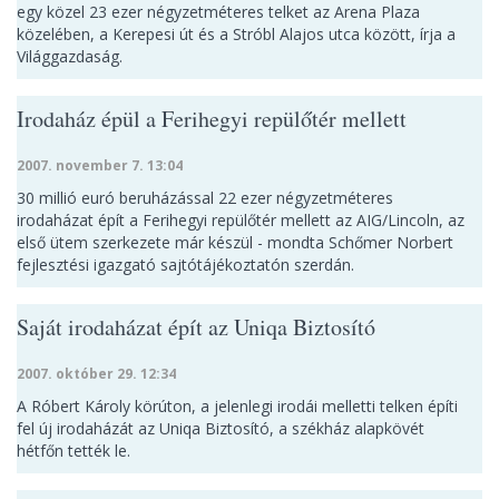
egy közel 23 ezer négyzetméteres telket az Arena Plaza
közelében, a Kerepesi út és a Stróbl Alajos utca között, írja a
Világgazdaság.
Irodaház épül a Ferihegyi repülőtér mellett
2007. november 7. 13:04
30 millió euró beruházással 22 ezer négyzetméteres
irodaházat épít a Ferihegyi repülőtér mellett az AIG/Lincoln, az
első ütem szerkezete már készül - mondta Schőmer Norbert
fejlesztési igazgató sajtótájékoztatón szerdán.
Saját irodaházat épít az Uniqa Biztosító
2007. október 29. 12:34
A Róbert Károly körúton, a jelenlegi irodái melletti telken építi
fel új irodaházát az Uniqa Biztosító, a székház alapkövét
hétfőn tették le.