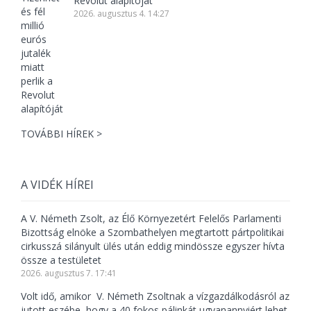
Revolut alapítóját
2026. augusztus 4. 14:27
TOVÁBBI HÍREK >
A VIDÉK HÍREI
A V. Németh Zsolt, az Élő Környezetért Felelős Parlamenti
Bizottság elnöke a Szombathelyen megtartott pártpolitikai
cirkusszá silányult ülés után eddig mindössze egyszer hívta
össze a testületet
2026. augusztus 7. 17:41
Volt idő, amikor V. Németh Zsoltnak a vízgazdálkodásról az
jutott eszébe, hogy a 40 fokos pálinkát ugyanannyiért lehet