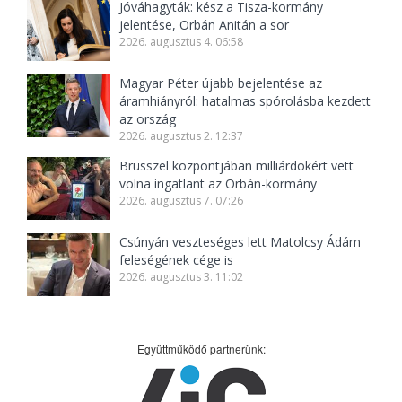
Jóváhagyták: kész a Tisza-kormány
jelentése, Orbán Anitán a sor
2026. augusztus 4. 06:58
Magyar Péter újabb bejelentése az
áramhiányról: hatalmas spórolásba kezdett
az ország
2026. augusztus 2. 12:37
Brüsszel központjában milliárdokért vett
volna ingatlant az Orbán-kormány
2026. augusztus 7. 07:26
Csúnyán veszteséges lett Matolcsy Ádám
feleségének cége is
2026. augusztus 3. 11:02
Együttműködő partnerünk: