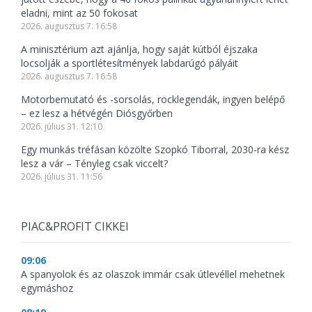
eladni, mint az 50 fokosat
2026. augusztus 7. 16:58
A minisztérium azt ajánlja, hogy saját kútból éjszaka
locsolják a sportlétesítmények labdarúgó pályáit
2026. augusztus 7. 16:58
Motorbemutató és -sorsolás, rocklegendák, ingyen belépő
– ez lesz a hétvégén Diósgyőrben
2026. július 31. 12:10
Egy munkás tréfásan közölte Szopkó Tiborral, 2030-ra kész
lesz a vár – Tényleg csak viccelt?
2026. július 31. 11:56
PIAC&PROFIT CIKKEI
09:06
A spanyolok és az olaszok immár csak útlevéllel mehetnek
egymáshoz