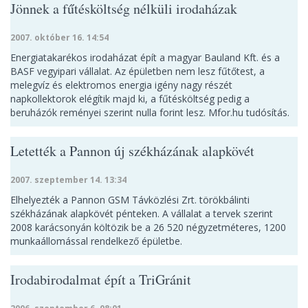
Jönnek a fűtésköltség nélküli irodaházak
2007. október 16. 14:54
Energiatakarékos irodaházat épít a magyar Bauland Kft. és a
BASF vegyipari vállalat. Az épületben nem lesz fűtőtest, a
melegvíz és elektromos energia igény nagy részét
napkollektorok elégítik majd ki, a fűtésköltség pedig a
beruházók reményei szerint nulla forint lesz. Mfor.hu tudósítás.
Letették a Pannon új székházának alapkövét
2007. szeptember 14. 13:34
Elhelyezték a Pannon GSM Távközlési Zrt. törökbálinti
székházának alapkövét pénteken. A vállalat a tervek szerint
2008 karácsonyán költözik be a 26 520 négyzetméteres, 1200
munkaállomással rendelkező épületbe.
Irodabirodalmat épít a TriGránit