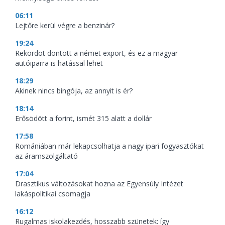
06:11
Lejtőre kerül végre a benzinár?
19:24
Rekordot döntött a német export, és ez a magyar
autóiparra is hatással lehet
18:29
Akinek nincs bingója, az annyit is ér?
18:14
Erősödött a forint, ismét 315 alatt a dollár
17:58
Romániában már lekapcsolhatja a nagy ipari fogyasztókat
az áramszolgáltató
17:04
Drasztikus változásokat hozna az Egyensúly Intézet
lakáspolitikai csomagja
16:12
Rugalmas iskolakezdés, hosszabb szünetek: így