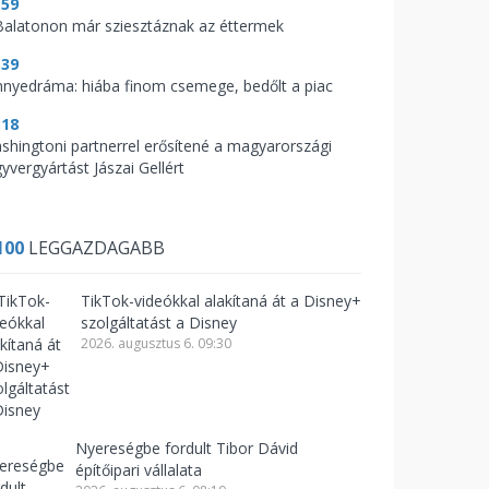
:59
Balatonon már sziesztáznak az éttermek
:39
nnyedráma: hiába finom csemege, bedőlt a piac
:18
shingtoni partnerrel erősítené a magyarországi
yvergyártást Jászai Gellért
100
LEGGAZDAGABB
TikTok-videókkal alakítaná át a Disney+
szolgáltatást a Disney
2026. augusztus 6. 09:30
Nyereségbe fordult Tibor Dávid
építőipari vállalata