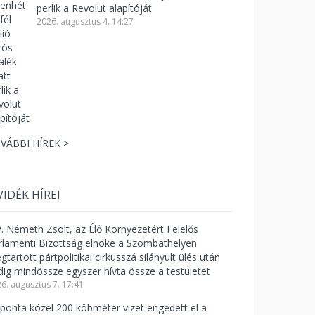
perlik a Revolut alapítóját
2026. augusztus 4. 14:27
VÁBBI HÍREK >
VIDÉK HÍREI
V. Németh Zsolt, az Élő Környezetért Felelős
rlamenti Bizottság elnöke a Szombathelyen
tartott pártpolitikai cirkusszá silányult ülés után
dig mindössze egyszer hívta össze a testületet
6. augusztus 7. 17:41
ponta közel 200 köbméter vizet engedett el a