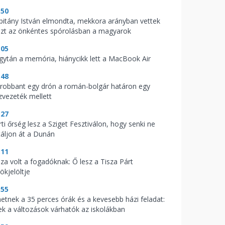
:50
pitány István elmondta, mekkora arányban vettek
szt az önkéntes spórolásban a magyarok
:05
gytán a memória, hiánycikk lett a MacBook Air
:48
lrobbant egy drón a román-bolgár határon egy
zvezeték mellett
:27
ti őrség lesz a Sziget Fesztiválon, hogy senki ne
táljon át a Dunán
:11
aza volt a fogadóknak: Ő lesz a Tisza Párt
ökjelöltje
:55
hetnek a 35 perces órák és a kevesebb házi feladat:
ek a változások várhatók az iskolákban