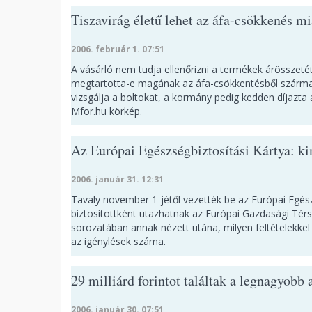
Tiszavirág életű lehet az áfa-csökkenés mi
2006. február 1. 07:51
A vásárló nem tudja ellenőrizni a termékek árösszeté
megtartotta-e magának az áfa-csökkentésből szárma
vizsgálja a boltokat, a kormány pedig kedden díjazta
Mfor.hu körkép.
Az Európai Egészségbiztosítási Kártya: ki
2006. január 31. 12:31
Tavaly november 1-jétől vezették be az Európai Egész
biztosítottként utazhatnak az Európai Gazdasági Térs
sorozatában annak nézett utána, milyen feltételekkel
az igénylések száma.
29 milliárd forintot találtak a legnagyobb
2006. január 30. 07:51