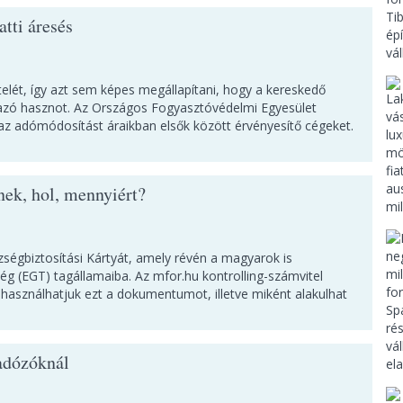
atti áresés
telét, így azt sem képes megállapítani, hogy a kereskedő
zó hasznot. Az Országos Fogyasztóvédelmi Egyesület
 az adómódosítást áraikban elsők között érvényesítő cégeket.
nek, hol, mennyiért?
ségbiztosítási Kártyát, amely révén a magyarok is
ég (EGT) tagállamaiba. Az mfor.hu kontrolling-számvitel
 használhatjuk ezt a dokumentumot, illetve miként alakulhat
 adózóknál