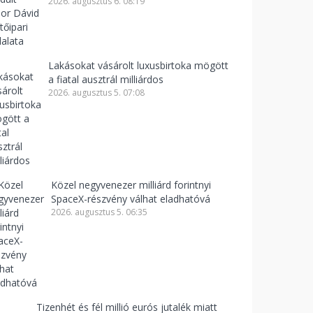
2026. augusztus 6. 08:19
Lakásokat vásárolt luxusbirtoka mögött
a fiatal ausztrál milliárdos
2026. augusztus 5. 07:08
Közel negyvenezer milliárd forintnyi
SpaceX-részvény válhat eladhatóvá
2026. augusztus 5. 06:35
Tizenhét és fél millió eurós jutalék miatt