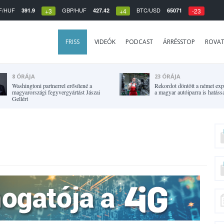
F/HUF
GBP/HUF
BTC/USD
391.9
427.42
65071
+3
+4
-23
FRISS
VIDEÓK
PODCAST
ÁRRÉSSTOP
ROVA
8 ÓRÁJA
23 ÓRÁJA
Washingtoni partnerrel erősítené a
Rekordot döntött a német expo
magyarországi fegyvergyártást Jászai
a magyar autóiparra is hatássa
Gellért