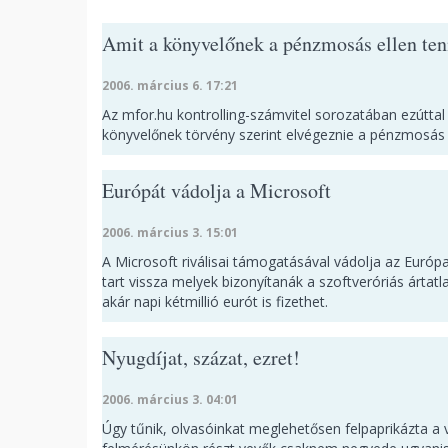
Amit a könyvelőnek a pénzmosás ellen ten
2006. március 6. 17:21
Az mfor.hu kontrolling-számvitel sorozatában ezúttal
könyvelőnek törvény szerint elvégeznie a pénzmosás 
Európát vádolja a Microsoft
2006. március 3. 15:01
A Microsoft riválisai támogatásával vádolja az Európ
tart vissza melyek bizonyítanák a szoftveróriás ártat
akár napi kétmillió eurót is fizethet.
Nyugdíjat, százat, ezret!
2006. március 3. 04:01
Úgy tűnik, olvasóinkat meglehetősen felpaprikázta a vá