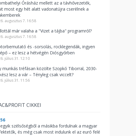
ombathelyi Órásház mellett az a távhővezeték,
it most egy hét alatt vadonatújra cserélnek a
akemberek
6. augusztus 7. 16:58
llottál már valaha a "Vizet a tájba" programról?
6. augusztus 7. 16:58
torbemutató és -sorsolás, rocklegendák, ingyen
lépő – ez lesz a hétvégén Diósgyőrben
6. július 31. 12:10
y munkás tréfásan közölte Szopkó Tiborral, 2030-
kész lesz a vár – Tényleg csak viccelt?
6. július 31. 11:56
AC&PROFIT CIKKEI
:56
 egyik szélsőségből a másikba fordulnak a magyar
fektetők, és még csak most indulunk el az euró felé