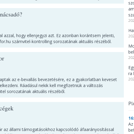
sz
am
anácsadó?
sz
202
Ha
l azzal, hogy ellenjegyzi azt. Ez azonban korántsem jelenti,
202
for.hu számvitel-kontrolling sorozatának aktuális részéből.
Mo
be
or
202
Eg
ra 
aptak az e-bevallás bevezetésére, ez a gyakorlatban keveset
202
 elkezdeni. Ráadásul nekik kell megfizetniük a változás
itel sorozatának aktuális részéből.
PI
 cégek
16
Az
ajár az állami támogatásokhoz kapcsolódó áfaarányosítással
be