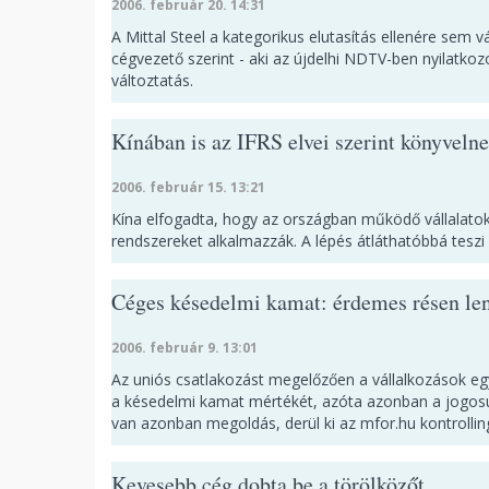
2006. február 20. 14:31
A Mittal Steel a kategorikus elutasítás ellenére sem v
cégvezető szerint - aki az újdelhi NDTV-ben nyilatkoz
változtatás.
Kínában is az IFRS elvei szerint könyveln
2006. február 15. 13:21
Kína elfogadta, hogy az országban működő vállalato
rendszereket alkalmazzák. A lépés átláthatóbbá teszi
Céges késedelmi kamat: érdemes résen le
2006. február 9. 13:01
Az uniós csatlakozást megelőzően a vállalkozások eg
a késedelmi kamat mértékét, azóta azonban a jogosul
van azonban megoldás, derül ki az mfor.hu kontrollin
Kevesebb cég dobta be a törölközőt