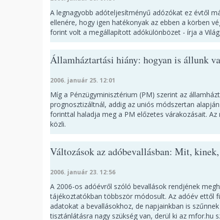
A legnagyobb adóteljesítményű adózókat ez évtől má
ellenére, hogy igen hatékonyak az ebben a körben vég
forint volt a megállapított adókülönbözet - írja a Vil
Államháztartási hiány: hogyan is állunk v
2006. január 25. 12:01
Míg a Pénzügyminisztérium (PM) szerint az államháztart
prognosztizáltnál, addig az uniós módszertan alapján 
forinttal haladja meg a PM előzetes várakozásait. Az
közli.
Változások az adóbevallásban: Mit, kinek,
2006. január 23. 12:56
A 2006-os adóévről szóló bevallások rendjének megh
tájékoztatókban többször módosult. Az adóév ettől fü
adatokat a bevallásokhoz, de napjainkban is szűnnek
tisztánlátásra nagy szükség van, derül ki az mfor.hu 