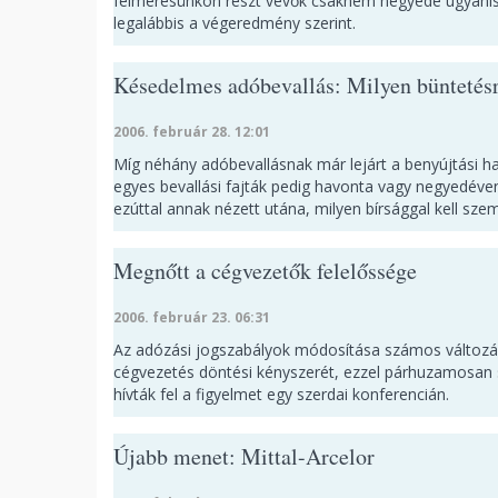
felmérésünkön részt vevők csaknem negyede ugyanis h
legalábbis a végeredmény szerint.
Késedelmes adóbevallás: Milyen büntetés
2006. február 28. 12:01
Míg néhány adóbevallásnak már lejárt a benyújtási h
egyes bevallási fajták pedig havonta vagy negyedéve
ezúttal annak nézett utána, milyen bírsággal kell s
Megnőtt a cégvezetők felelőssége
2006. február 23. 06:31
Az adózási jogszabályok módosítása számos változást
cégvezetés döntési kényszerét, ezzel párhuzamosan 
hívták fel a figyelmet egy szerdai konferencián.
Újabb menet: Mittal-Arcelor