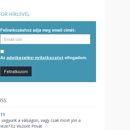
OR HÍRLEVÉL
Feliratkozáshoz adja meg email címét:
Az
elfogadom.
adatkezelési nyilatkozatot
Feliratkozom
ISS
:11
l vagyunk a válságon, vagy csak most jön a
heze? Ez Viszont Privát