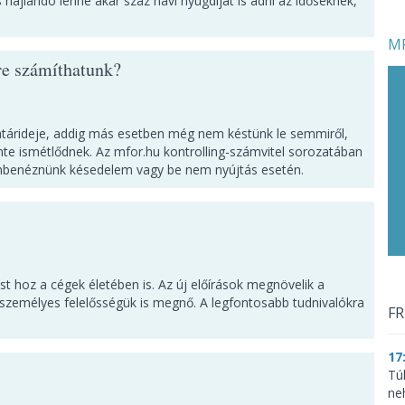
ajlandó lenne akár száz havi nyugdíjat is adni az időseknek,
MF
re számíthatunk?
atárideje, addig más esetben még nem késtünk le semmiről,
nte ismétlődnek. Az mfor.hu kontrolling-számvitel sorozatában
zembenéznünk késedelem vagy be nem nyújtás esetén.
 hoz a cégek életében is. Az új előírások megnövelik a
személyes felelősségük is megnő. A legfontosabb tudnivalókra
FR
17
Tú
ne