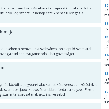
16
áltoztat a luxemburgi Arcelorra tett ajánlatán: Laksmi Mittal
Ka
ott, helyi idő szerint vasárnap este - nem szükséges a
ré
16
Fo
ek majd
15
Fe
gá
k a jövőben a nemzetközi szabványokon alapuló számviteli
 az egyre inkább nyugatiasodó kínai gazdaságot.
14
Par
sé
nni
13
Ig
eln
ymás között a jegybanki alapkamat kétszeresében kötötték ki
t szempontjából kedvezőtlenebbre fordult a helyzet. Erre is
12
g-számvitel sorozatának aktuális részéből.
Jö
ez