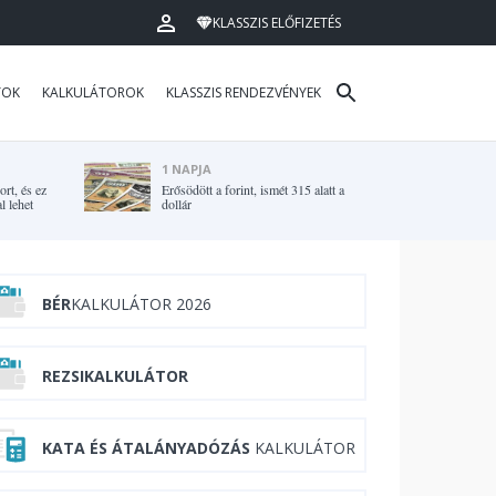
KLASSZIS ELŐFIZETÉS
TOK
KALKULÁTOROK
KLASSZIS RENDEZVÉNYEK
1 NAPJA
rt, és ez
Erősödött a forint, ismét 315 alatt a
l lehet
dollár
BÉR
KALKULÁTOR 2026
REZSIKALKULÁTOR
KATA ÉS ÁTALÁNYADÓZÁS
KALKULÁTOR