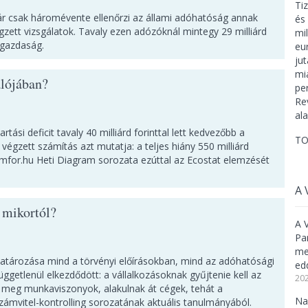
r csak háromévente ellenőrzi az állami adóhatóság annak
zett vizsgálatok. Tavaly ezen adózóknál mintegy 29 milliárd
ággazdaság.
alójában?
ási deficit tavaly 40 milliárd forinttal lett kedvezőbb a
TO
végzett számítás azt mutatja: a teljes hiány 550 milliárd
 mfor.hu Heti Diagram sorozata ezúttal az Ecostat elemzését
A 
 mikortól?
A 
Pa
meg
atározása mind a törvényi előírásokban, mind az adóhatósági
ed
ggetlenül elkezdődött: a vállalkozásoknak gyűjtenie kell az
202
 meg munkaviszonyok, alakulnak át cégek, tehát a
Na
számvitel-kontrolling sorozatának aktuális tanulmányából.