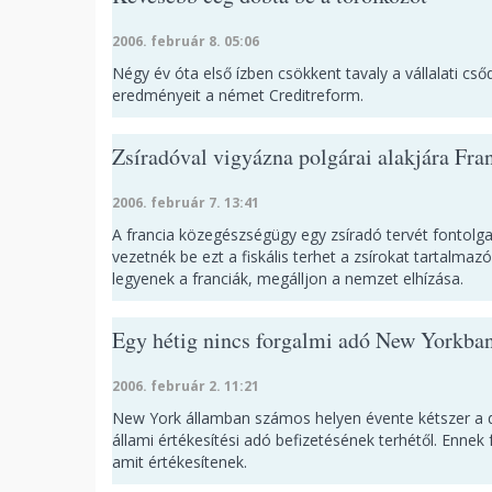
2006. február 8. 05:06
Négy év óta első ízben csökkent tavaly a vállalati 
eredményeit a német Creditreform.
Zsíradóval vigyázna polgárai alakjára Fra
2006. február 7. 13:41
A francia közegészségügy egy zsíradó tervét fontolg
vezetnék be ezt a fiskális terhet a zsírokat tartalma
legyenek a franciák, megálljon a nemzet elhízása.
Egy hétig nincs forgalmi adó New Yorkba
2006. február 2. 11:21
New York államban számos helyen évente kétszer a di
állami értékesítési adó befizetésének terhétől. Ennek 
amit értékesítenek.