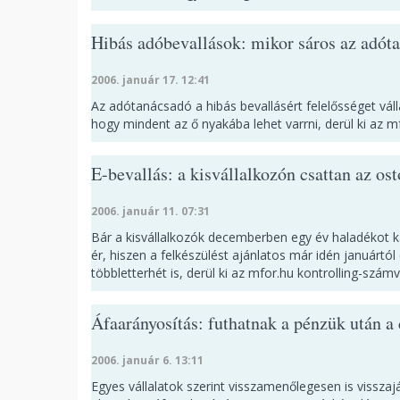
Hibás adóbevallások: mikor sáros az adót
2006. január 17. 12:41
Az adótanácsadó a hibás bevallásért felelősséget válla
hogy mindent az ő nyakába lehet varrni, derül ki az m
E-bevallás: a kisvállalkozón csattan az ost
2006. január 11. 07:31
Bár a kisvállalkozók decemberben egy év haladékot k
ér, hiszen a felkészülést ajánlatos már idén januártól
többletterhét is, derül ki az mfor.hu kontrolling-számv
Áfaarányosítás: futhatnak a pénzük után a
2006. január 6. 13:11
Egyes vállalatok szerint visszamenőlegesen is vissz