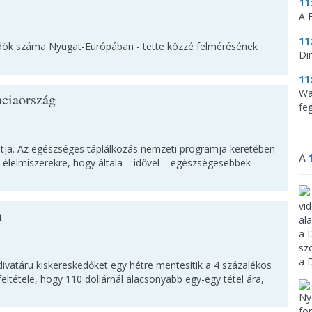
11
A 
11
csődök száma Nyugat-Európában - tette közzé felmérésének
Di
11
Wa
nciaország
feg
atja. Az egészséges táplálkozás nemzeti programja keretében
A
zó élelmiszerekre, hogy általa – idővel – egészségesebbek
n
vatáru kiskereskedőket egy hétre mentesítik a 4 százalékos
feltétele, hogy 110 dollárnál alacsonyabb egy-egy tétel ára,