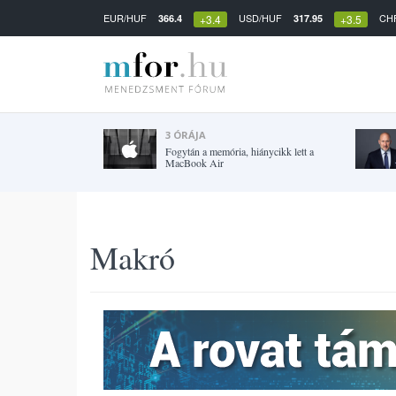
EUR/HUF
USD/HUF
CH
366.4
317.95
+3.4
+3.5
3 ÓRÁJA
Fogytán a memória, hiánycikk lett a
MacBook Air
Makró